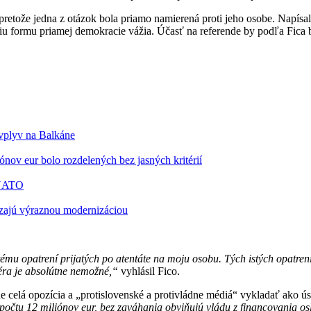
 pretože jedna z otázok bola priamo namierená proti jeho osobe. Napísal 
šiu formu priamej demokracie vážia. Účasť na referende by podľa Fica bo
 vplyv na Balkáne
nov eur bolo rozdelených bez jasných kritérií
 NATO
zajú výraznou modernizáciou
 tému opatrení prijatých po atentáte na moju osobu. Tých istých opatre
éra je absolútne nemožné,“
vyhlásil Fico.
de celá opozícia a „protislovenské a protivládne médiá“ vykladať ako 
počtu 12 miliónov eur, bez zaváhania obviňujú vládu z financovania osl