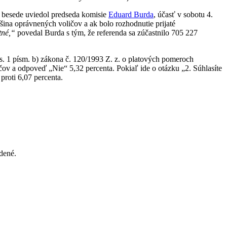
j besede uviedol predseda komisie
Eduard Burda
, účasť v sobotu 4.
šina oprávnených voličov a ak bolo rozhodnutie prijaté
tné,“
povedal Burda s tým, že referenda sa zúčastnilo 705 227
ods. 1 písm. b) zákona č. 120/1993 Z. z. o platových pomeroch
ov a odpoveď „Nie“ 5,32 percenta. Pokiaľ ide o otázku „2. Súhlasíte
proti 6,07 percenta.
dené.