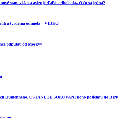
vé stanovisko a avizuje ďalšie odhalenia.. O čo sa jedná?
vnútra tvrdenia odmieta – VIDEO
 chce odpútať od Moskvy
ra
torku Humenného. OSTANETE ŠOKOVANÍ koho posielajú do RINGU
umenné