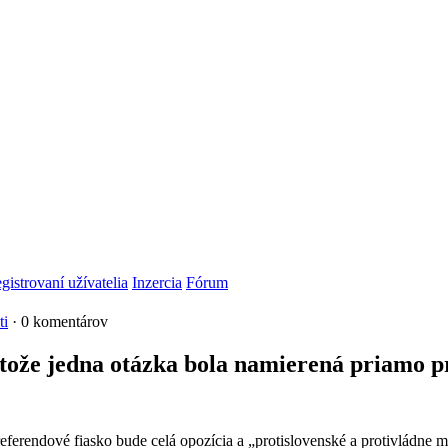
gistrovaní užívatelia
Inzercia
Fórum
ti
· 0 komentárov
etože jedna otázka bola namierená priamo 
eferendové fiasko bude celá opozícia a „protislovenské a protivládne 