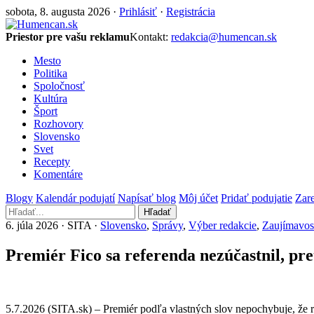
sobota, 8. augusta 2026 ·
Prihlásiť
·
Registrácia
Priestor pre vašu reklamu
Kontakt:
redakcia@humencan.sk
Mesto
Politika
Spoločnosť
Kultúra
Šport
Rozhovory
Slovensko
Svet
Recepty
Komentáre
Blogy
Kalendár podujatí
Napísať blog
Môj účet
Pridať podujatie
Zare
Hľadať
6. júla 2026 · SITA ·
Slovensko
,
Správy
,
Výber redakcie
,
Zaujímavos
Premiér Fico sa referenda nezúčastnil, pr
5.7.2026 (SITA.sk) – Premiér podľa vlastných slov nepochybuje, že r