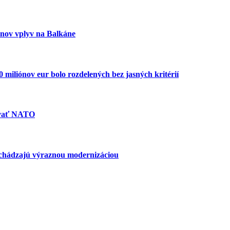
inov vplyv na Balkáne
miliónov eur bolo rozdelených bez jasných kritérií
ovať NATO
echádzajú výraznou modernizáciou