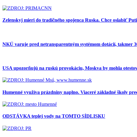
Zelenskyj mieri do tradičného spojenca Ruska. Chce oslabiť Put
NKÚ varuje pred netransparentným systémom dotácií, takmer 30 
USA upozorňujú na ruskú provokáciu, Moskva by mohla otest
Humenné využíva prázdniny naplno. Viaceré základné školy pr
ODSTÁVKA teplej vody na TOMTO SÍDLISKU