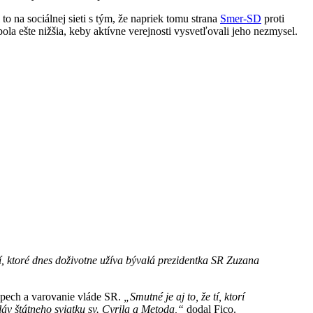
to na sociálnej sieti s tým, že napriek tomu strana
Smer-SD
proti
la ešte nižšia, keby aktívne verejnosti vysvetľovali jeho nezmysel.
ní, ktoré dnes doživotne užíva bývalá prezidentka SR Zuzana
úspech a varovanie vláde SR.
„Smutné je aj to, že tí, ktorí
áv štátneho sviatku sv. Cyrila a Metoda,“
dodal Fico.