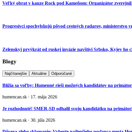
Veľký obrat v kauze Rock pod Kameňom: Organizátor zverejnil no
Progresívci spochybňujú pôvod cestných radarov, ministerstvo 
Zelenskyj prvýkrát od ruskej invázie navštívi Srbsko, Kyjev ho
Blogy
Najčítanejšie
Aktuálne
Odporúčané
Blížia sa voľby: Humenné rieši možných kandidátov na primáto
humencan.sk · 17. mája 2026
Je rozhodnuté! SMER-SD odhalil svoju kandidátku na primá
humencan.sk · 30. júla 2026
Dôvera alebo sklamanie: Vyberte najlepšieho poslanca mesta H