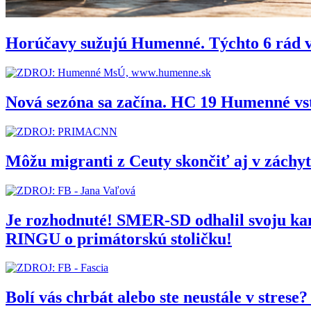
Horúčavy sužujú Humenné. Týchto 6 rád 
Nová sezóna sa začína. HC 19 Humenné vs
Môžu migranti z Ceuty skončiť aj v zách
Je rozhodnuté! SMER-SD odhalil svoju 
RINGU o primátorskú stoličku!
Bolí vás chrbát alebo ste neustále v stres