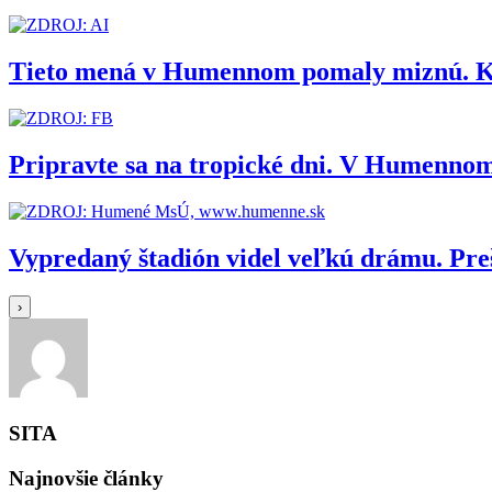
Tieto mená v Humennom pomaly miznú. Kedy
Pripravte sa na tropické dni. V Humennom
Vypredaný štadión videl veľkú drámu. Pr
›
SITA
Najnovšie články