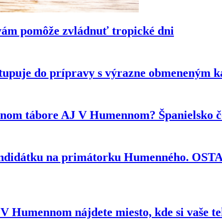
vám pomôže zvládnuť tropické dni
tupuje do prípravy s výrazne obmeneným 
ytnom tábore AJ V Humennom? Španielsko če
kandidátku na primátorku Humenného. OS
e? V Humennom nájdete miesto, kde si vaše t