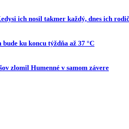
si ich nosil takmer každý, dnes ich rodi
 bude ku koncu týždňa až 37 °C
ešov zlomil Humenné v samom závere