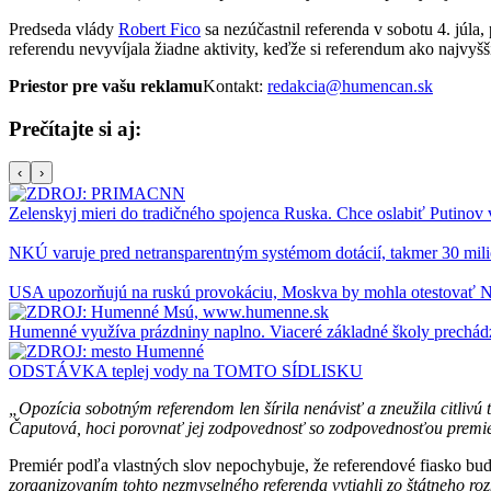
Predseda vlády
Robert Fico
sa nezúčastnil referenda v sobotu 4. júla,
referendu nevyvíjala žiadne aktivity, keďže si referendum ako najvyš
Priestor pre vašu reklamu
Kontakt:
redakcia@humencan.sk
Prečítajte si aj:
‹
›
Zelenskyj mieri do tradičného spojenca Ruska. Chce oslabiť Putinov
NKÚ varuje pred netransparentným systémom dotácií, takmer 30 milió
USA upozorňujú na ruskú provokáciu, Moskva by mohla otestovať
Humenné využíva prázdniny naplno. Viaceré základné školy prechád
ODSTÁVKA teplej vody na TOMTO SÍDLISKU
„​Opozícia sobotným referendom len šírila nenávisť a zneužila citlivú
Čaputová, hoci porovnať jej zodpovednosť so zodpovednosťou premi
​Premiér podľa vlastných slov nepochybuje, že referendové fiasko bu
zorganizovaním tohto nezmyselného referenda vytiahli zo štátneho roz