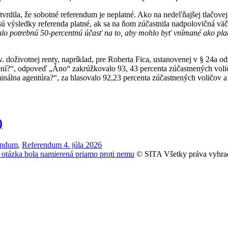
vrdila, že sobotné referendum je neplatné. Ako na nedeľňajšej tlačove
ú výsledky referenda platné, ak sa na ňom zúčastnila nadpolovičná väč
o potrebnú 50-percentnú účasť na to, aby mohlo byť vnímané ako pla
tzv. doživotnej renty, napríklad, pre Roberta Fica, ustanovenej v § 24a 
ení?“, odpoveď „Áno“ zakrúžkovalo 93, 43 percenta zúčastnených volič
nálna agentúra?“, za hlasovalo 92,23 percenta zúčastnených voličov a 
)
endum
,
Referendum 4. júla 2026
na otázka bola namierená priamo proti nemu
© SITA Všetky práva vyhra