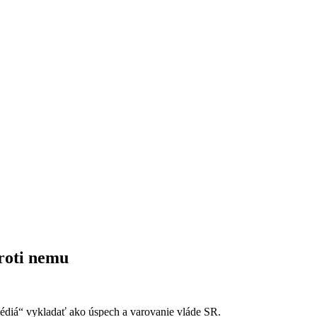
proti nemu
médiá“ vykladať ako úspech a varovanie vláde SR.