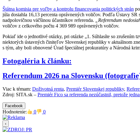
Štátna komisia pre voľby a kontrolu financovania politických strán
pot
júla dosiahla 16,13 percenta oprávnených voličov. Podľa Ústavy SR s
nadpolovičnou väčšinou účastníkov referenda.
„Referendum nedosiahl
voličov z celkového počtu 4 369 989 oprávnených voličov.
Pokiaľ ide o jednotlivé otázky, pri otázke „1. Súhlasíte so zrušením 
niektorých ústavných činiteľov Slovenskej republiky v aktuálnom zn
s tým, aby boli obnovené Úrad špeciálnej prokuratúry a Národná krimi
Fotogaléria k článku:
Referendum 2026 na Slovensku (fotografie
Viac k témam:
Doživotná renta
,
Premiér Slovenskej republiky
,
Refer
Zdroj: SITA.sk –
Premiér Fico sa referenda nezúčastnil, pretože jed
Facebook
Hodnotenie:
0
0
‹