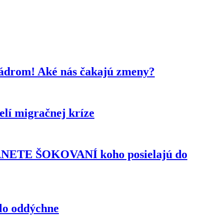
kádrom! Aké nás čakajú zmeny?
lí migračnej kríze
TANETE ŠOKOVANÍ koho posielajú do
elo oddýchne