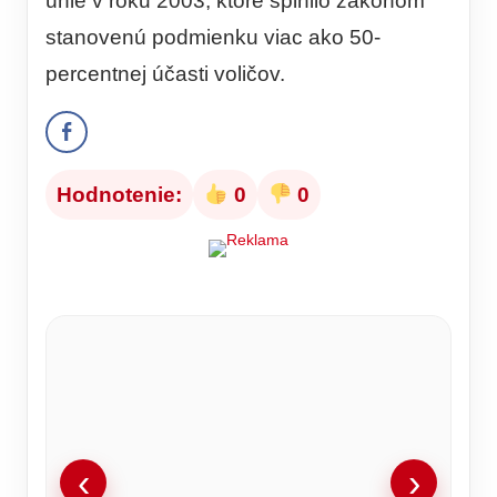
únie v roku 2003, ktoré splnilo zákonom
stanovenú podmienku viac ako 50-
percentnej účasti voličov.
Hodnotenie:
0
0
‹
›