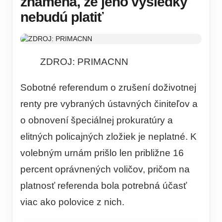
znamená, že jeho výsledky
nebudú platiť
ZDROJ: PRIMACNN
Sobotné referendum o zrušení doživotnej
renty pre vybraných ústavných činiteľov a
o obnovení špeciálnej prokuratúry a
elitných policajných zložiek je neplatné. K
volebným urnám prišlo len približne 16
percent oprávnených voličov, pričom na
platnosť referenda bola potrebná účasť
viac ako polovice z nich.