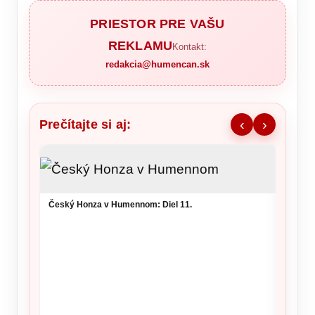
PRIESTOR PRE VAŠU
REKLAMU
Kontakt:
redakcia@humencan.sk
Prečítajte si aj:
‹
›
Ronald
šou v 
Český Honza v Humennom: Diel 11.