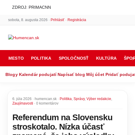
ZDROJ: PRIMACNN
sobota, 8. augusta 2026 ·
Prihlásiť
·
Registrácia
MESTO
POLITIKA
SPOLOČNOSŤ
KULTÚRA
ŠPO
Blogy
Kalendár podujatí
Napísať blog
Môj účet
Pridať poduja
6. júla 2026 · humencan.sk ·
Politika
,
Správy
,
Výber redakcie
,
Zaujímavosti
· 0 komentárov
Referendum na Slovensku
stroskotalo. Nízka účasť