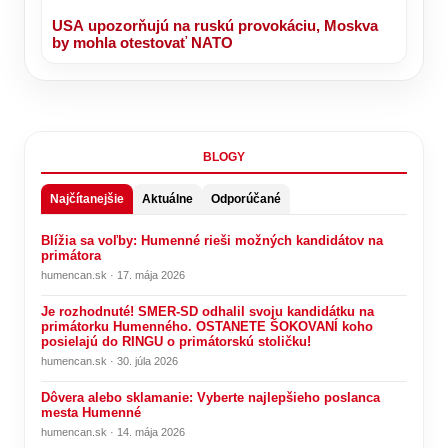
USA upozorňujú na ruskú provokáciu, Moskva
by mohla otestovať NATO
BLOGY
Najčítanejšie
Aktuálne
Odporúčané
Blížia sa voľby: Humenné rieši možných kandidátov na
primátora
humencan.sk · 17. mája 2026
Je rozhodnuté! SMER-SD odhalil svoju kandidátku na
primátorku Humenného. OSTANETE ŠOKOVANÍ koho
posielajú do RINGU o primátorskú stoličku!
humencan.sk · 30. júla 2026
Dôvera alebo sklamanie: Vyberte najlepšieho poslanca
mesta Humenné
humencan.sk · 14. mája 2026