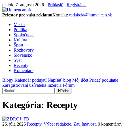
piatok, 7. augusta 2026 ·
Prihlásiť
·
Registrácia
Priestor pre vašu reklamu
Kontakt:
redakcia@humencan.sk
Mesto
Politika
Spoločnosť
Kultúra
Šport
Rozhovory
Slovensko
Svet
Recepty
Komentáre
Blogy
Kalendár podujatí
Napísať blog
Môj účet
Pridať podujatie
Zaregistrovaní užívatelia
Inzercia
Fórum
Hľadať
Kategória:
Recepty
26. júla 2026
Recepty
,
Výber redakcie
,
Zaujímavosti
0 komentárov