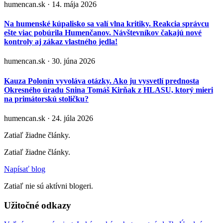
humencan.sk · 14. mája 2026
Na humenské kúpalisko sa valí vlna kritiky. Reakcia správcu
ešte viac pobúrila Humenčanov. Návštevníkov čakajú nové
kontroly aj zákaz vlastného jedla!
humencan.sk · 30. júna 2026
Kauza Polonín vyvoláva otázky. Ako ju vysvetlí prednosta
Okresného úradu Snina Tomáš Kirňak z HLASU, ktorý mieri
na primátorskú stoličku?
humencan.sk · 24. júla 2026
Zatiaľ žiadne články.
Zatiaľ žiadne články.
Napísať blog
Zatiaľ nie sú aktívni blogeri.
Užitočné odkazy