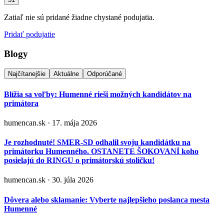
Zatiaľ nie sú pridané žiadne chystané podujatia.
Pridať podujatie
Blogy
Najčítanejšie
Aktuálne
Odporúčané
Blížia sa voľby: Humenné rieši možných kandidátov na
primátora
humencan.sk · 17. mája 2026
Je rozhodnuté! SMER-SD odhalil svoju kandidátku na
primátorku Humenného. OSTANETE ŠOKOVANÍ koho
posielajú do RINGU o primátorskú stoličku!
humencan.sk · 30. júla 2026
Dôvera alebo sklamanie: Vyberte najlepšieho poslanca mesta
Humenné