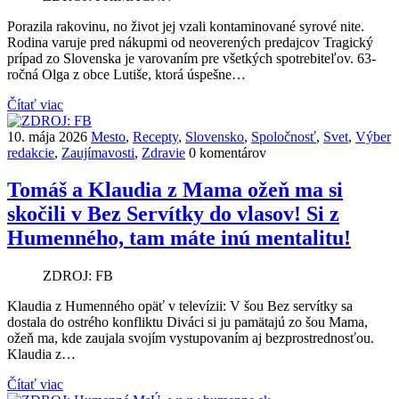
Porazila rakovinu, no život jej vzali kontaminované syrové nite.
Rodina varuje pred nákupmi od neoverených predajcov Tragický
prípad zo Slovenska je varovaním pre všetkých spotrebiteľov. 63-
ročná Olga z obce Lutiše, ktorá úspešne…
Čítať viac
10. mája 2026
Mesto
,
Recepty
,
Slovensko
,
Spoločnosť
,
Svet
,
Výber
redakcie
,
Zaujímavosti
,
Zdravie
0 komentárov
Tomáš a Klaudia z Mama ožeň ma si
skočili v Bez Servítky do vlasov! Si z
Humenného, tam máte inú mentalitu!
ZDROJ: FB
Klaudia z Humenného opäť v televízii: V šou Bez servítky sa
dostala do ostrého konfliktu Diváci si ju pamätajú zo šou Mama,
ožeň ma, kde zaujala svojím vystupovaním aj bezprostrednosťou.
Klaudia z…
Čítať viac