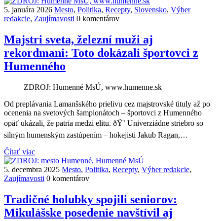
5. januára 2026
Mesto
,
Politika
,
Recepty
,
Slovensko
,
Výber
redakcie
,
Zaujímavosti
0 komentárov
Majstri sveta, železní muži aj
rekordmani: Toto dokázali športovci z
Humenného
ZDROJ: Humenné MsÚ, www.humenne.sk
Od preplávania Lamanšského prielivu cez majstrovské tituly až po
ocenenia na svetových šampionátoch – športovci z Humenného
opäť ukázali, že patria medzi elitu. ðŸ’ Univerziádne striebro so
silným humenským zastúpením – hokejisti Jakub Ragan,…
Čítať viac
5. decembra 2025
Mesto
,
Politika
,
Recepty
,
Výber redakcie
,
Zaujímavosti
0 komentárov
Tradičné holubky spojili seniorov:
Mikulášske posedenie navštívil aj