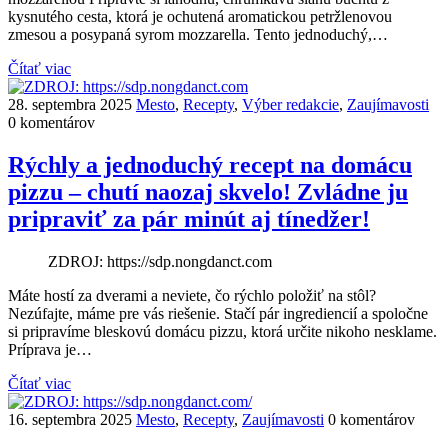
kysnutého cesta, ktorá je ochutená aromatickou petržlenovou
zmesou a posypaná syrom mozzarella. Tento jednoduchý,…
Čítať viac
28. septembra 2025
Mesto
,
Recepty
,
Výber redakcie
,
Zaujímavosti
0 komentárov
Rýchly a jednoduchý recept na domácu
pizzu – chutí naozaj skvelo! Zvládne ju
pripraviť za pár minút aj tínedžer!
ZDROJ: https://sdp.nongdanct.com
Máte hostí za dverami a neviete, čo rýchlo položiť na stôl?
Nezúfajte, máme pre vás riešenie. Stačí pár ingrediencií a spoločne
si pripravíme bleskovú domácu pizzu, ktorá určite nikoho nesklame.
Príprava je…
Čítať viac
16. septembra 2025
Mesto
,
Recepty
,
Zaujímavosti
0 komentárov