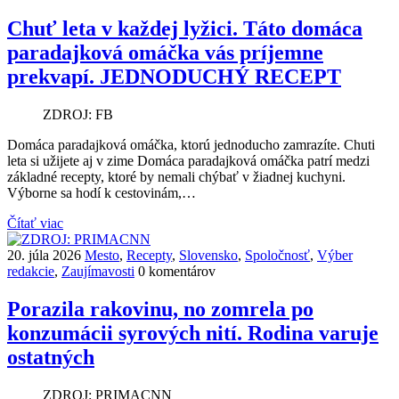
Chuť leta v každej lyžici. Táto domáca
paradajková omáčka vás príjemne
prekvapí. JEDNODUCHÝ RECEPT
ZDROJ: FB
Domáca paradajková omáčka, ktorú jednoducho zamrazíte. Chuti
leta si užijete aj v zime Domáca paradajková omáčka patrí medzi
základné recepty, ktoré by nemali chýbať v žiadnej kuchyni.
Výborne sa hodí k cestovinám,…
Čítať viac
20. júla 2026
Mesto
,
Recepty
,
Slovensko
,
Spoločnosť
,
Výber
redakcie
,
Zaujímavosti
0 komentárov
Porazila rakovinu, no zomrela po
konzumácii syrových nití. Rodina varuje
ostatných
ZDROJ: PRIMACNN