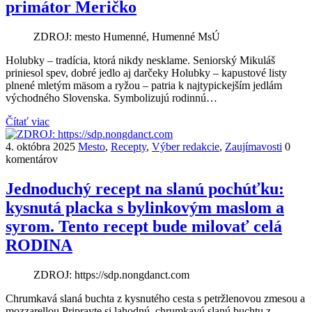
primátor Meričko
ZDROJ: mesto Humenné, Humenné MsÚ
Holubky – tradícia, ktorá nikdy nesklame. Seniorský Mikuláš
priniesol spev, dobré jedlo aj darčeky Holubky – kapustové listy
plnené mletým mäsom a ryžou – patria k najtypickejším jedlám
východného Slovenska. Symbolizujú rodinnú…
Čítať viac
4. októbra 2025
Mesto
,
Recepty
,
Výber redakcie
,
Zaujímavosti
0
komentárov
Jednoduchý recept na slanú pochúťku:
kysnutá placka s bylinkovým maslom a
syrom. Tento recept bude milovať celá
RODINA
ZDROJ: https://sdp.nongdanct.com
Chrumkavá slaná buchta z kysnutého cesta s petržlenovou zmesou a
mozzarellou Pripravte si lahodnú, chrumkavú slanú buchtu z