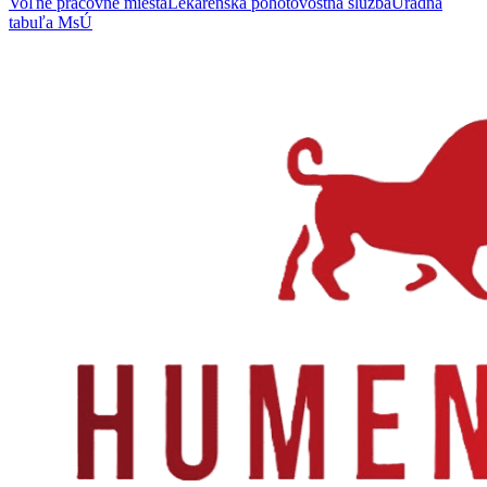
Voľné pracovné miesta
Lekárenská pohotovostná služba
Úradná
tabuľa MsÚ