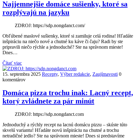
Najjemnejšie domáce sušienky, ktoré sa
rozplývajú na jazyku
ZDROJ: https://sdp.nongdanct.com/
Obľúbené maslové sušienky, ktoré si zamiluje celá rodina! Hľadáte
inšpiráciu na niečo nové a chutné ku káve či čaju? Radi by ste
pripravili niečo rýchle a jednoduché? Ste na správnom mieste!
Dnes…
Čítať viac
15. septembra 2025
Recepty
,
Výber redakcie
,
Zaujímavosti
0
komentárov
Domáca pizza trochu inak: Lacný recept,
ktorý zvládnete za pár minút
ZDROJ: https://sdp.nongdanct.com
Jednoduchý a rýchly recept na lacnú domácu pizzu – skúste túto
skvelú variantu! Hľadáte novú inšpiráciu na chutné a trochu
netradičné jedlo? Ste na správnom mieste! Dnes si predstavíme