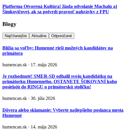
Platforma Otvorená Kultúra! žiada odvolanie Machalu aj
Šimkovičovej, ak sa potvrdí pravosť nahrávky z FPU
Blogy
Najčítanejšie
Aktuálne
Odporúčané
Blížia sa voľby: Humenné rieši možných kandidátov na
primátora
humencan.sk · 17. mája 2026
Je rozhodnuté! SMER-SD odhalil svoju kandidátku na
primátorku Humenného. OSTANETE ŠOKOVANÍ koho
posielajú do RINGU o primátorskú stoličku!
humencan.sk · 30. júla 2026
Dôvera alebo sklamanie: Vyberte najlepšieho poslanca mesta
Humenné
humencan.sk · 14. mája 2026