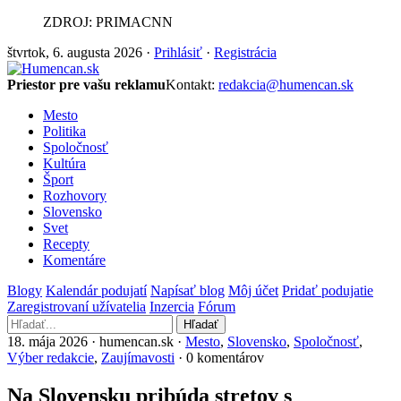
ZDROJ: PRIMACNN
štvrtok, 6. augusta 2026 ·
Prihlásiť
·
Registrácia
Priestor pre vašu reklamu
Kontakt:
redakcia@humencan.sk
Mesto
Politika
Spoločnosť
Kultúra
Šport
Rozhovory
Slovensko
Svet
Recepty
Komentáre
Blogy
Kalendár podujatí
Napísať blog
Môj účet
Pridať podujatie
Zaregistrovaní užívatelia
Inzercia
Fórum
Hľadať
18. mája 2026 · humencan.sk ·
Mesto
,
Slovensko
,
Spoločnosť
,
Výber redakcie
,
Zaujímavosti
· 0 komentárov
Na Slovensku pribúda stretov s