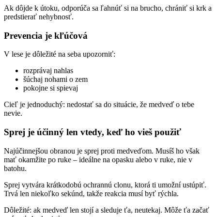
Ak dôjde k útoku, odporúča sa ľahnúť si na brucho, chrániť si krk a
predstierať nehybnosť.
Prevencia je kľúčová
V lese je dôležité na seba upozorniť:
rozprávaj nahlas
šúchaj nohami o zem
pokojne si spievaj
Cieľ je jednoduchý: nedostať sa do situácie, že medveď o tebe
nevie.
Sprej je účinný len vtedy, keď ho vieš použiť
Najúčinnejšou obranou je sprej proti medveďom. Musíš ho však
mať okamžite po ruke – ideálne na opasku alebo v ruke, nie v
batohu.
Sprej vytvára krátkodobú ochrannú clonu, ktorá ti umožní ustúpiť.
Trvá len niekoľko sekúnd, takže reakcia musí byť rýchla.
Dôležité: ak medveď len stojí a sleduje ťa, neutekaj. Môže ťa začať