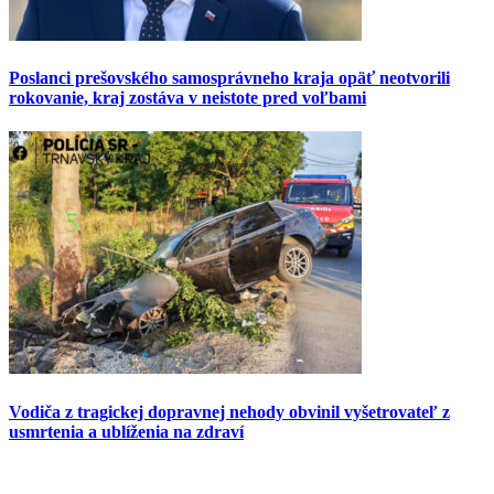
Poslanci prešovského samosprávneho kraja opäť neotvorili
rokovanie, kraj zostáva v neistote pred voľbami
Vodiča z tragickej dopravnej nehody obvinil vyšetrovateľ z
usmrtenia a ublíženia na zdraví