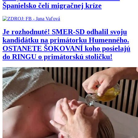
Španielsko čelí migračnej kríze
Je rozhodnuté! SMER-SD odhalil svoju
kandidátku na primátorku Humenného.
OSTANETE ŠOKOVANÍ koho posielajú
do RINGU o primátorskú stoličku!