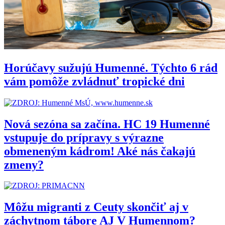
Horúčavy sužujú Humenné. Týchto 6 rád
vám pomôže zvládnuť tropické dni
Nová sezóna sa začína. HC 19 Humenné
vstupuje do prípravy s výrazne
obmeneným kádrom! Aké nás čakajú
zmeny?
Môžu migranti z Ceuty skončiť aj v
záchytnom tábore AJ V Humennom?