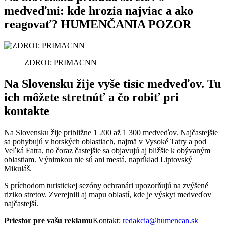
medveďmi: kde hrozia najviac a ako
reagovať? HUMENČANIA POZOR
ZDROJ: PRIMACNN
Na Slovensku žije vyše tisíc medveďov. Tu
ich môžete stretnúť a čo robiť pri
kontakte
Na Slovensku žije približne 1 200 až 1 300 medveďov. Najčastejšie
sa pohybujú v horských oblastiach, najmä v Vysoké Tatry a pod
Veľká Fatra, no čoraz častejšie sa objavujú aj bližšie k obývaným
oblastiam. Výnimkou nie sú ani mestá, napríklad Liptovský
Mikuláš.
S príchodom turistickej sezóny ochranári upozorňujú na zvýšené
riziko stretov. Zverejnili aj mapu oblastí, kde je výskyt medveďov
najčastejší.
Priestor pre vašu reklamu
Kontakt:
redakcia@humencan.sk