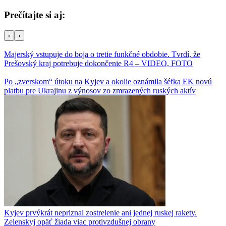
Prečítajte si aj:
‹
›
Majerský vstupuje do boja o tretie funkčné obdobie. Tvrdí, že
Prešovský kraj potrebuje dokončenie R4 – VIDEO, FOTO
Po „zverskom“ útoku na Kyjev a okolie oznámila šéfka EK novú
platbu pre Ukrajinu z výnosov zo zmrazených ruských aktív
Kyjev prvýkrát nepriznal zostrelenie ani jednej ruskej rakety.
Zelenskyj opäť žiada viac protivzdušnej obrany