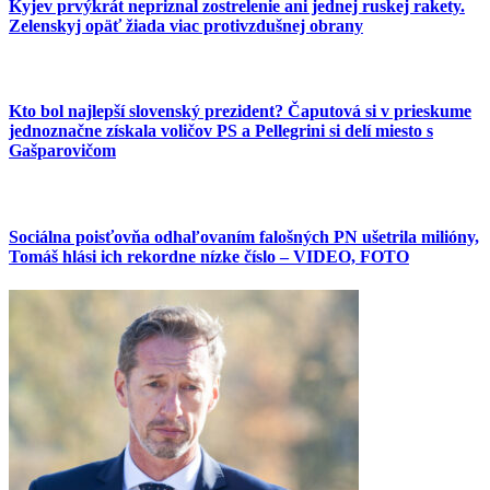
Kyjev prvýkrát nepriznal zostrelenie ani jednej ruskej rakety.
Zelenskyj opäť žiada viac protivzdušnej obrany
Kto bol najlepší slovenský prezident? Čaputová si v prieskume
jednoznačne získala voličov PS a Pellegrini si delí miesto s
Gašparovičom
Sociálna poisťovňa odhaľovaním falošných PN ušetrila milióny,
Tomáš hlási ich rekordne nízke číslo – VIDEO, FOTO