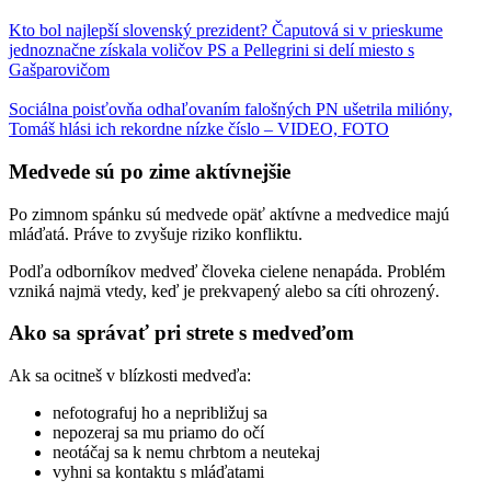
Kto bol najlepší slovenský prezident? Čaputová si v prieskume
jednoznačne získala voličov PS a Pellegrini si delí miesto s
Gašparovičom
Sociálna poisťovňa odhaľovaním falošných PN ušetrila milióny,
Tomáš hlási ich rekordne nízke číslo – VIDEO, FOTO
Medvede sú po zime aktívnejšie
Po zimnom spánku sú medvede opäť aktívne a medvedice majú
mláďatá. Práve to zvyšuje riziko konfliktu.
Podľa odborníkov medveď človeka cielene nenapáda. Problém
vzniká najmä vtedy, keď je prekvapený alebo sa cíti ohrozený.
Ako sa správať pri strete s medveďom
Ak sa ocitneš v blízkosti medveďa:
nefotografuj ho a nepribližuj sa
nepozeraj sa mu priamo do očí
neotáčaj sa k nemu chrbtom a neutekaj
vyhni sa kontaktu s mláďatami