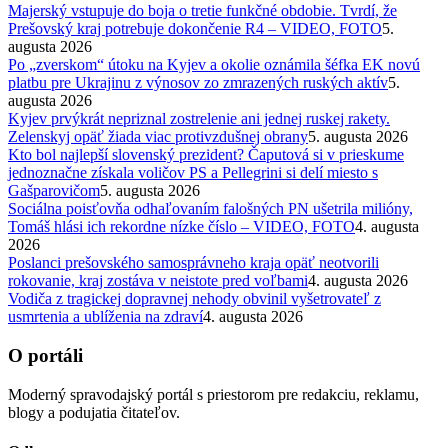
Majerský vstupuje do boja o tretie funkčné obdobie. Tvrdí, že
Prešovský kraj potrebuje dokončenie R4 – VIDEO, FOTO
5.
augusta 2026
Po „zverskom“ útoku na Kyjev a okolie oznámila šéfka EK novú
platbu pre Ukrajinu z výnosov zo zmrazených ruských aktív
5.
augusta 2026
Kyjev prvýkrát nepriznal zostrelenie ani jednej ruskej rakety.
Zelenskyj opäť žiada viac protivzdušnej obrany
5. augusta 2026
Kto bol najlepší slovenský prezident? Čaputová si v prieskume
jednoznačne získala voličov PS a Pellegrini si delí miesto s
Gašparovičom
5. augusta 2026
Sociálna poisťovňa odhaľovaním falošných PN ušetrila milióny,
Tomáš hlási ich rekordne nízke číslo – VIDEO, FOTO
4. augusta
2026
Poslanci prešovského samosprávneho kraja opäť neotvorili
rokovanie, kraj zostáva v neistote pred voľbami
4. augusta 2026
Vodiča z tragickej dopravnej nehody obvinil vyšetrovateľ z
usmrtenia a ublíženia na zdraví
4. augusta 2026
O portáli
Moderný spravodajský portál s priestorom pre redakciu, reklamu,
blogy a podujatia čitateľov.