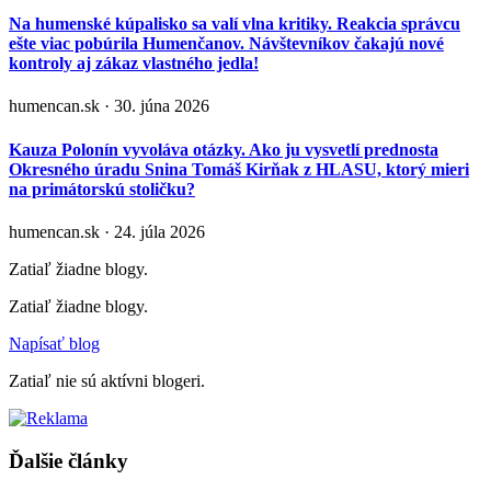
Na humenské kúpalisko sa valí vlna kritiky. Reakcia správcu
ešte viac pobúrila Humenčanov. Návštevníkov čakajú nové
kontroly aj zákaz vlastného jedla!
humencan.sk · 30. júna 2026
Kauza Polonín vyvoláva otázky. Ako ju vysvetlí prednosta
Okresného úradu Snina Tomáš Kirňak z HLASU, ktorý mieri
na primátorskú stoličku?
humencan.sk · 24. júla 2026
Zatiaľ žiadne blogy.
Zatiaľ žiadne blogy.
Napísať blog
Zatiaľ nie sú aktívni blogeri.
Ďalšie články