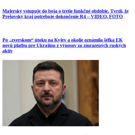
Majerský vstupuje do boja o tretie funkčné obdobie. Tvrdí, že
Prešovský kraj potrebuje dokončenie R4 – VIDEO, FOTO
Po „zverskom“ útoku na Kyjev a okolie oznámila šéfka EK
novú platbu pre Ukrajinu z výnosov zo zmrazených ruských
aktív