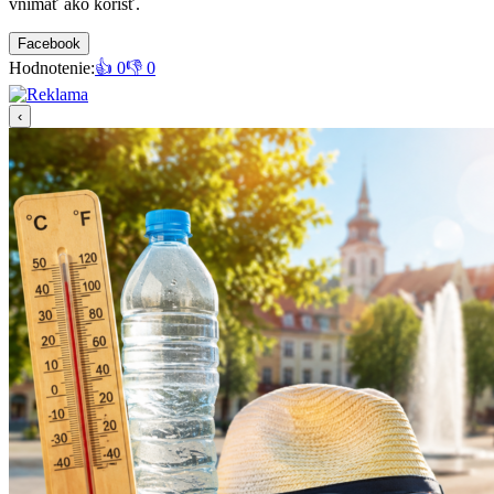
vnímať ako korisť.
Facebook
Hodnotenie:
👍 0
👎 0
‹