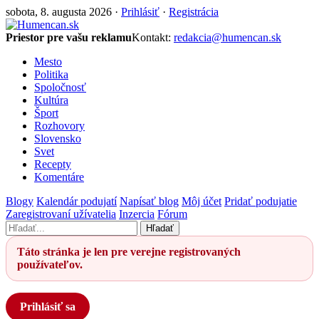
sobota, 8. augusta 2026 ·
Prihlásiť
·
Registrácia
Priestor pre vašu reklamu
Kontakt:
redakcia@humencan.sk
Mesto
Politika
Spoločnosť
Kultúra
Šport
Rozhovory
Slovensko
Svet
Recepty
Komentáre
Blogy
Kalendár podujatí
Napísať blog
Môj účet
Pridať podujatie
Zaregistrovaní užívatelia
Inzercia
Fórum
Hľadať
Táto stránka je len pre verejne registrovaných
používateľov.
Prihlásiť sa