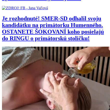
Je rozhodnuté! SMER-SD odhalil svoju
kandidátku na primátorku Humenného.
OSTANETE ŠOKOVANÍ koho posielajú
do RINGU o primátorskú stoličku!