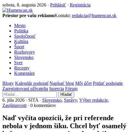
sobota, 8. augusta 2026 ·
Prihlásiť
·
Registrácia
Priestor pre vašu reklamu
Kontakt:
redakcia@humencan.sk
Mesto
Politika
Spoločnosť
Kultúra
Šport
Rozhovory
Slovensko
Svet
Recepty
Komentáre
Blogy
Kalendár podujatí
Napísať blog
Môj účet
Pridať podujatie
Zaregistrovaní užívatelia
Inzercia
Fórum
Hľadať
6. júla 2026 · SITA ·
Slovensko
,
Správy
,
Výber redakcie
,
Zaujímavosti
· 0 komentárov
Naď vyčíta opozícii, že pri referende
nebola v jednom šíku. Chcel byť osamelý