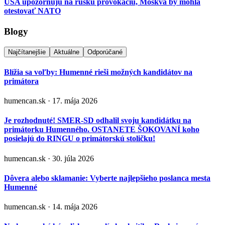
USA upozorňujú na ruskú provokáciu, Moskva by mohla
otestovať NATO
Blogy
Najčítanejšie
Aktuálne
Odporúčané
Blížia sa voľby: Humenné rieši možných kandidátov na
primátora
humencan.sk · 17. mája 2026
Je rozhodnuté! SMER-SD odhalil svoju kandidátku na
primátorku Humenného. OSTANETE ŠOKOVANÍ koho
posielajú do RINGU o primátorskú stoličku!
humencan.sk · 30. júla 2026
Dôvera alebo sklamanie: Vyberte najlepšieho poslanca mesta
Humenné
humencan.sk · 14. mája 2026