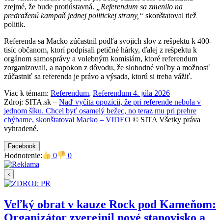
zrejmé, že bude protiústavná.
„Referendum sa zmenilo na
predraženú kampaň jednej politickej strany,“
skonštatoval tiež
politik.
Referenda sa Macko zúčastnil podľa svojich slov z rešpektu k 400-
tisíc občanom, ktorí podpísali petičné hárky, ďalej z rešpektu k
orgánom samosprávy a volebným komisiám, ktoré referendum
zorganizovali, a napokon z dôvodu, že slobodné voľby a možnosť
zúčastniť sa referenda je právo a výsada, ktorú si treba vážiť.
Viac k témam:
Referendum
,
Referendum 4. júla 2026
Zdroj: SITA.sk –
Naď vyčíta opozícii, že pri referende nebola v
jednom šíku. Chcel byť osamelý bežec, no teraz mu pri prehre
chýbame, skonštatoval Macko – VIDEO
© SITA Všetky práva
vyhradené.
Facebook
Hodnotenie:
0
0
‹
Veľký obrat v kauze Rock pod Kameňom:
Organizátor zverejnil nové stanovisko a