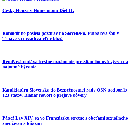
Český Honza v Humennom: Diel 11.
Ronaldinho posiela pozdrav na Slovensko. Futbalová šou v
Trnave sa nezadržateľne blíži!
Remišová podáva trestné oznámenie pre 30-miliónovú výzvu na
nájomné bývanie
Kandidatúru Slovenska do Bezpečnostnej rady OSN podporilo
123 štátov, Blanár hovorí o prejave dôvery
Pápež Lev XIV. sa vo Francúzsku stretne s obeťami sexuálneho
zneužívania kňazmi