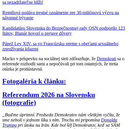
sa nezadržateľne blíži!
Remišová podáva trestné oznámenie pre 30-miliónovú výzvu na
nájomné bývanie
Kandidatúru Slovenska do Bezpečnostnej rady OSN podporilo 123
štátov, Blanár hovorí o prejave dôvery
Pápež Lev XIV. sa vo Francúzsku stretne s obeťami sexuálneho
zneužívania kňazmi
Macko v príspevku na sociálnej sieti zdôrazňuje, že
Demokrati
sa o
referende rozhodli sami a nepočúvali pri tom ostatných, že tretia
otázka je protiústavná.
Fotogaléria k článku:
Referendum 2026 na Slovensku
(fotografie)
„Buďme úprimní. Predseda Demokratov nám všetkým vyčíta, že
sme neboli v jednom šíku s ním. Trochu mi pripomína
Donalda
Trumpa
pri útoku na Irán. Kde bol šéf Demokratov, keď sa SÁM