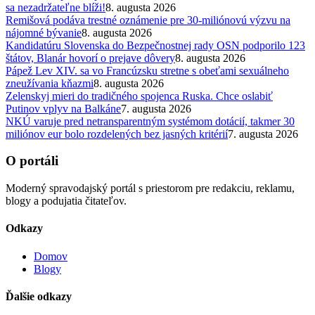
sa nezadržateľne blíži!
8. augusta 2026
Remišová podáva trestné oznámenie pre 30-miliónovú výzvu na
nájomné bývanie
8. augusta 2026
Kandidatúru Slovenska do Bezpečnostnej rady OSN podporilo 123
štátov, Blanár hovorí o prejave dôvery
8. augusta 2026
Pápež Lev XIV. sa vo Francúzsku stretne s obeťami sexuálneho
zneužívania kňazmi
8. augusta 2026
Zelenskyj mieri do tradičného spojenca Ruska. Chce oslabiť
Putinov vplyv na Balkáne
7. augusta 2026
NKÚ varuje pred netransparentným systémom dotácií, takmer 30
miliónov eur bolo rozdelených bez jasných kritérií
7. augusta 2026
O portáli
Moderný spravodajský portál s priestorom pre redakciu, reklamu,
blogy a podujatia čitateľov.
Odkazy
Domov
Blogy
Ďalšie odkazy