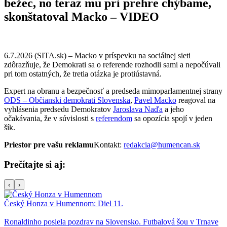
bežec, no teraz mu pri prehre chýbame,
skonštatoval Macko – VIDEO
6.7.2026 (SITA.sk) – Macko v príspevku na sociálnej sieti
zdôrazňuje, že Demokrati sa o referende rozhodli sami a nepočúvali
pri tom ostatných, že tretia otázka je protiústavná.
Expert na obranu a bezpečnosť a predseda mimoparlamentnej strany
ODS – Občianski demokrati Slovenska
,
Pavel Macko
reagoval na
vyhlásenia predsedu Demokratov
Jaroslava Naďa
a jeho
očakávania, že v súvislosti s
referendom
sa opozícia spojí v jeden
šík.
Priestor pre vašu reklamu
Kontakt:
redakcia@humencan.sk
Prečítajte si aj:
‹
›
Český Honza v Humennom: Diel 11.
Ronaldinho posiela pozdrav na Slovensko. Futbalová šou v Trnave