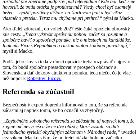
rozhodol pre zbieranie podpisov pod referendum? Kde bol, keď sme
hovorili, že tretia otázka je protiústavná? Vtedy chcel byť osamelý
bežec – využiť pozitívny dištanc na štartovom poli a byť víťaz
vlastného preteku. Teraz mu chýbame pri prehre?“
pýtal sa Macko.
Ako ďalej zdôraznil, do volieb 2027 ešte čaká opozíciu obrovský
kus cesty. „
Treba vykročiť správnou nohou, začať sa rozumne a
spoločne baviť o spoločnej ponuke, nie o miestach na kandidátke.
Inak nás Fico s Republikou a ruskou piatou kolónou prevalcujú,“
myslí si Macko.
Podľa jeho slov sa teda v rámci opozície treba rozprávať najprv o
tom, čo budú spoločne presadzovať v prospech občanov a
Slovenska a dať dokopy atraktívnu ponuku, teda niečo, čo je viac
než odpor k
Robertovi Ficovi.
Referenda sa zúčastnil
Bezpečnostný expert dopredu informoval o tom, že sa referenda
zúčastní aj napriek tomu, že ho označil za zbytočný.
„Zbytočného sobotného referenda sa zúčastním aj napriek tomu, že
zrejme nič nevyrieši a že tie dve otázky, ktoré zostali, sa dali
jednoducho vyriešiť obyčajným zákonom v Národnej rade,“
uviedol
cez víkend Macko s tým, že pri tretej otázke bolo od začiatku