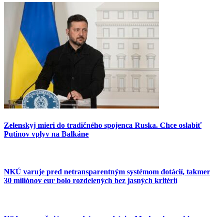
Zelenskyj mieri do tradičného spojenca Ruska. Chce oslabiť
Putinov vplyv na Balkáne
NKÚ varuje pred netransparentným systémom dotácií, takmer
30 miliónov eur bolo rozdelených bez jasných kritérií