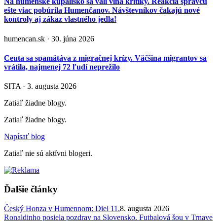
Na humenské kúpalisko sa valí vlna kritiky. Reakcia správcu
ešte viac pobúrila Humenčanov. Návštevníkov čakajú nové
kontroly aj zákaz vlastného jedla!
humencan.sk · 30. júna 2026
Ceuta sa spamätáva z migračnej krízy. Väčšina migrantov sa
vrátila, najmenej 72 ľudí neprežilo
SITA · 3. augusta 2026
Zatiaľ žiadne blogy.
Zatiaľ žiadne blogy.
Napísať blog
Zatiaľ nie sú aktívni blogeri.
Ďalšie články
Český Honza v Humennom: Diel 11.
8. augusta 2026
Ronaldinho posiela pozdrav na Slovensko. Futbalová šou v Trnave