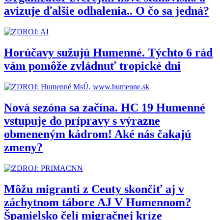
avizuje ďalšie odhalenia.. O čo sa jedná?
Horúčavy sužujú Humenné. Týchto 6 rád
vám pomôže zvládnuť tropické dni
Nová sezóna sa začína. HC 19 Humenné
vstupuje do prípravy s výrazne
obmeneným kádrom! Aké nás čakajú
zmeny?
Môžu migranti z Ceuty skončiť aj v
záchytnom tábore AJ V Humennom?
Španielsko čelí migračnej kríze