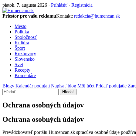
piatok, 7. augusta 2026 ·
Prihlásiť
·
Registrácia
Priestor pre vašu reklamu
Kontakt:
redakcia@humencan.sk
Mesto
Politika
Spoločnosť
Kultúra
Šport
Rozhovory
Slovensko
Svet
Recepty
Komentáre
Blogy
Kalendár podujatí
Napísať blog
Môj účet
Pridať podujatie
Zare
Hľadať
Ochrana osobných údajov
Ochrana osobných údajov
Prevádzkovateľ portálu Humencan.sk spracúva osobné údaje používa