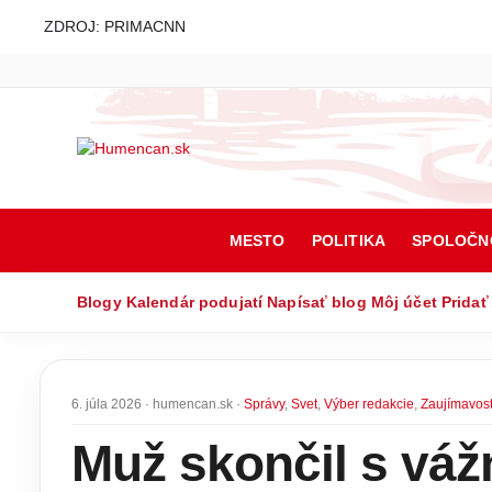
ZDROJ: PRIMACNN
MESTO
POLITIKA
SPOLOČN
Blogy
Kalendár podujatí
Napísať blog
Môj účet
Pridať
6. júla 2026 · humencan.sk ·
Správy
,
Svet
,
Výber redakcie
,
Zaujímavost
Muž skončil s váž