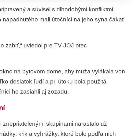
ripravený a súvisel s dlhodobými konfliktmi
 napadnutého mali útočníci na jeho syna čakať
ho zabiť,“ uviedol pre TV JOJ otec
ť okno na bytovom dome, aby muža vylákala von.
ko desiatok ľudí a pri útoku bola použitá
íci ho zasiahli aj zozadu.
ní
zi znepriatelenými skupinami narastalo už
ádky, krik a vyhrážky, ktoré bolo podľa nich