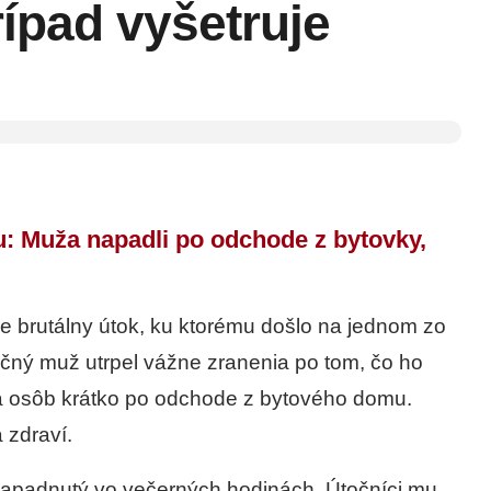
ípad vyšetruje
: Muža napadli po odchode z bytovky,
je brutálny útok, ku ktorému došlo na jednom zo
očný muž utrpel vážne zranenia po tom, čo ho
na osôb krátko po odchode z bytového domu.
 zdraví.
 napadnutý vo večerných hodinách. Útočníci mu