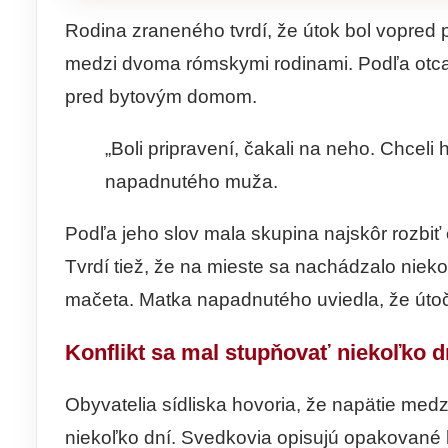
Rodina zraneného tvrdí, že útok bol vopred p
medzi dvoma rómskymi rodinami. Podľa otca
pred bytovým domom.
„Boli pripravení, čakali na neho. Chceli 
napadnutého muža.
Podľa jeho slov mala skupina najskôr rozbi
Tvrdí tiež, že na mieste sa nachádzalo niekoľ
mačeta. Matka napadnutého uviedla, že útočn
Konflikt sa mal stupňovať niekoľko d
Obyvatelia sídliska hovoria, že napätie med
niekoľko dní. Svedkovia opisujú opakované h