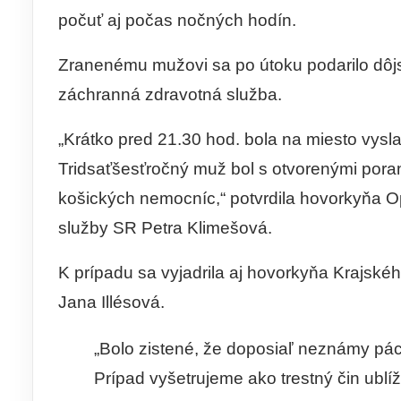
počuť aj počas nočných hodín.
Zranenému mužovi sa po útoku podarilo dôjsť
záchranná zdravotná služba.
„Krátko pred 21.30 hod. bola na miesto vysl
Tridsaťšesťročný muž bol s otvorenými pora
košických nemocníc,“ potvrdila hovorkyňa O
služby SR Petra Klimešová.
K prípadu sa vyjadrila aj hovorkyňa Krajskéh
Jana Illésová.
„Bolo zistené, že doposiaľ neznámy pá
Prípad vyšetrujeme ako trestný čin ublíž