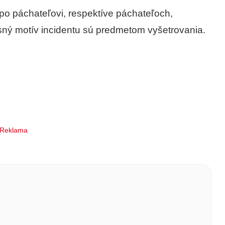
po páchateľovi, respektíve páchateľoch,
esný motív incidentu sú predmetom vyšetrovania.