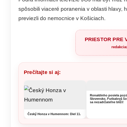
spôsobili viaceré poranenia v oblasti hlavy, 
previezli do nemocnice v Košiciach.
PRIESTOR PRE
redakci
Prečítajte si aj:
Ronaldinho posiela pozd
Slovensko. Futbalová šo
sa nezadržateľne blíži!
Český Honza v Humennom: Diel 11.