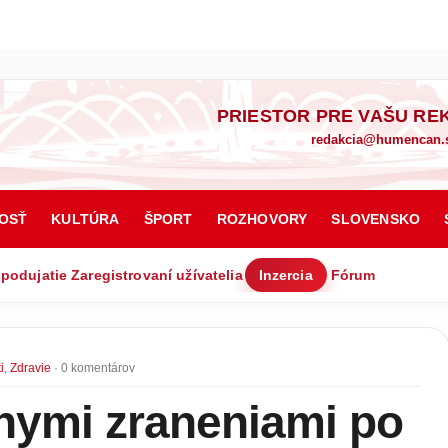
PRIESTOR PRE VAŠU RE
redakcia@humencan.
OSŤ
KULTÚRA
ŠPORT
ROZHOVORY
SLOVENSKO
 podujatie
Zaregistrovaní užívatelia
Inzercia
Fórum
i
,
Zdravie
· 0 komentárov
nymi zraneniami po