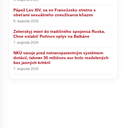
Pápež Lev XIV. sa vo Francúzsku stretne s
obeťami sexuálneho zneužívania kňazmi
8. augusta 2026
Zelenskyj mieri do tradičného spojenca Ruska.
Chce oslabiť Putinov vplyv na Balkáne
7. augusta 2026
NKÚ varuje pred netransparentným systémom
dotácií, takmer 30 miliónov eur bolo rozdelených
bez jasných kritérií
7. augusta 2026