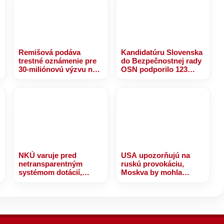
Remišová podáva
Kandidatúru Slovenska
trestné oznámenie pre
do Bezpečnostnej rady
30-miliónovú výzvu na
OSN podporilo 123
nájomné bývanie
štátov, Blanár hovorí o
prejave dôvery
NKÚ varuje pred
USA upozorňujú na
netransparentným
ruskú provokáciu,
systémom dotácií,
Moskva by mohla
takmer 30 miliónov eur
otestovať NATO
bolo rozdelených bez
jasných kritérií