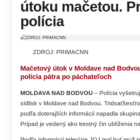
útoku mačetou. Pr
polícia
ZDROJ: PRIMACNN
Mačetový útok v Moldave nad Bodvou
polícia pátra po páchateľoch
MOLDAVA NAD BODVOU
– Polícia vyšetru
sídlisk v Moldave nad Bodvou. Tridsaťšesťr
podľa doterajších informácií napadla skupi
Prípad je vedený ako trestný čin ublíženia na
Podľa informácií televízie JOJ mal byť muž