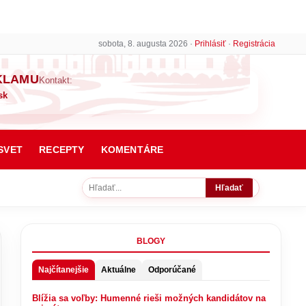
sobota, 8. augusta 2026 ·
Prihlásiť
·
Registrácia
KLAMU
Kontakt:
sk
SVET
RECEPTY
KOMENTÁRE
Hľadať
BLOGY
Najčítanejšie
Aktuálne
Odporúčané
Blížia sa voľby: Humenné rieši možných kandidátov na