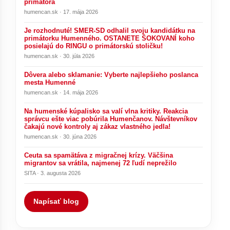
primátora
humencan.sk · 17. mája 2026
Je rozhodnuté! SMER-SD odhalil svoju kandidátku na
primátorku Humenného. OSTANETE ŠOKOVANÍ koho
posielajú do RINGU o primátorskú stoličku!
humencan.sk · 30. júla 2026
Dôvera alebo sklamanie: Vyberte najlepšieho poslanca
mesta Humenné
humencan.sk · 14. mája 2026
Na humenské kúpalisko sa valí vlna kritiky. Reakcia
správcu ešte viac pobúrila Humenčanov. Návštevníkov
čakajú nové kontroly aj zákaz vlastného jedla!
humencan.sk · 30. júna 2026
Ceuta sa spamätáva z migračnej krízy. Väčšina
migrantov sa vrátila, najmenej 72 ľudí neprežilo
SITA · 3. augusta 2026
Napísať blog