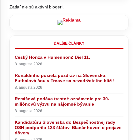
Zatiaľ nie sú aktívni blogeri.
ĎALŠIE ČLÁNKY
Český Honza v Humennom: Diel 11.
8. augusta 2026
Ronaldinho posiela pozdrav na Slovensko.
Futbalová šou v Trnave sa nezadržateľne blíži!
8. augusta 2026
Remišová podáva trestné oznámenie pre 30-
miliónovú výzvu na nájomné bývanie
o
Pápež Lev XIV. sa vo Francúzsku
podporilo
stretne s obeťami sexuálneho
8. augusta 2026
o prejave
zneužívania kňazmi
Kandidatúru Slovenska do Bezpečnostnej rady
OSN podporilo 123 štátov, Blanár hovorí o prejave
dôvery
8. augusta 2026