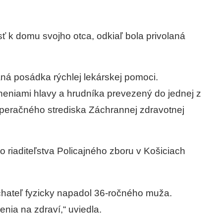
 k domu svojho otca, odkiaľ bola privolaná
aná posádka rýchlej lekárskej pomoci.
neniami hlavy a hrudníka prevezený do jednej z
peračného strediska Záchrannej zdravotnej
o riaditeľstva Policajného zboru v Košiciach
chateľ fyzicky napadol 36-ročného muža.
enia na zdraví,“ uviedla.