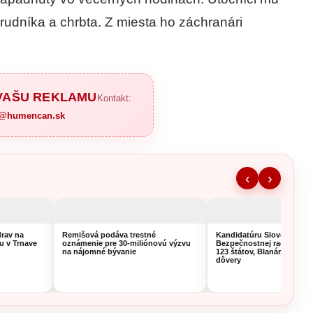
hrudníka a chrbta. Z miesta ho záchranári
 VAŠU REKLAMU
Kontakt:
a@humencan.sk
‹
›
rav na
Remišová podáva trestné
Kandidatúru Slovenska d
u v Trnave
oznámenie pre 30-miliónovú výzvu
Bezpečnostnej rady OSN 
na nájomné bývanie
123 štátov, Blanár hovorí 
dôvery