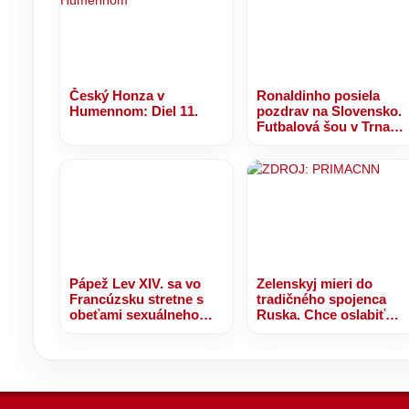
Český Honza v
Ronaldinho posiela
Humennom: Diel 11.
pozdrav na Slovensko.
Futbalová šou v Trnave
sa nezadržateľne blíži!
Pápež Lev XIV. sa vo
Zelenskyj mieri do
Francúzsku stretne s
tradičného spojenca
obeťami sexuálneho
Ruska. Chce oslabiť
zneužívania kňazmi
Putinov vplyv na
Balkáne