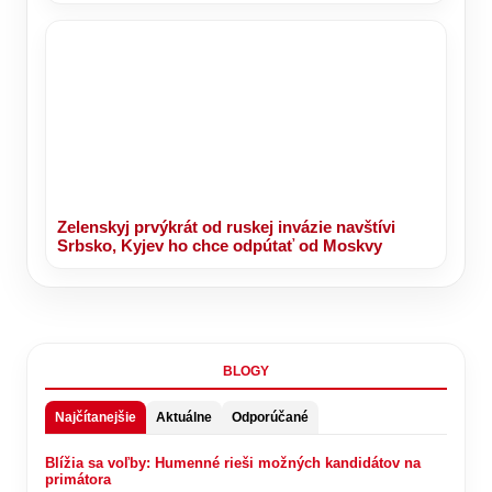
Zelenskyj prvýkrát od ruskej invázie navštívi
Srbsko, Kyjev ho chce odpútať od Moskvy
BLOGY
Najčítanejšie
Aktuálne
Odporúčané
Blížia sa voľby: Humenné rieši možných kandidátov na
primátora