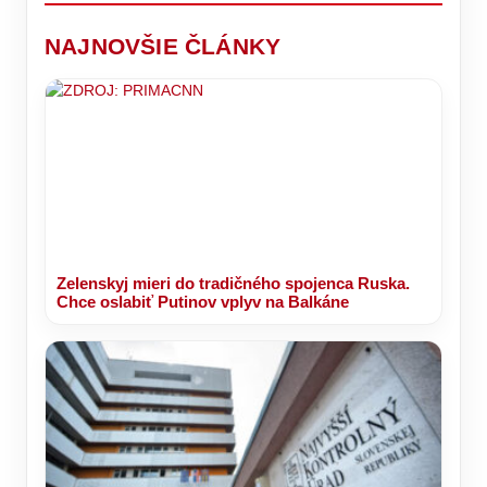
O
nás
kríze
RINGU
telo
dávajú
čo
čakajú
o
oddýchne
len
sa
zmeny?
primátorskú
výnimočne.
NAJNOVŠIE ČLÁNKY
jedná?
stoličku!
Zelenskyj mieri do tradičného spojenca Ruska.
Chce oslabiť Putinov vplyv na Balkáne