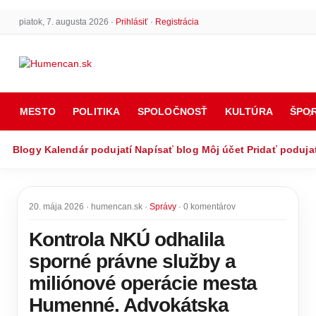
piatok, 7. augusta 2026 ·
Prihlásiť
·
Registrácia
MESTO
POLITIKA
SPOLOČNOSŤ
KULTÚRA
ŠPO
Blogy
Kalendár podujatí
Napísať blog
Môj účet
Pridať poduja
20. mája 2026 · humencan.sk ·
Správy
· 0 komentárov
Kontrola NKÚ odhalila
sporné právne služby a
miliónové operácie mesta
Humenné. Advokátska