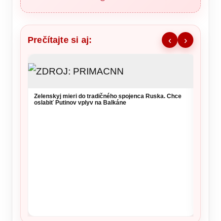
Prečítajte si aj:
‹
›
Zelenskyj mieri do tradičného spojenca Ruska. Chce
oslabiť Putinov vplyv na Balkáne
NKÚ va
takmer
kritérií