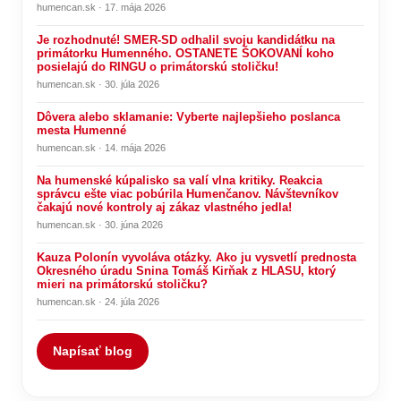
humencan.sk · 17. mája 2026
Je rozhodnuté! SMER-SD odhalil svoju kandidátku na
primátorku Humenného. OSTANETE ŠOKOVANÍ koho
posielajú do RINGU o primátorskú stoličku!
humencan.sk · 30. júla 2026
Dôvera alebo sklamanie: Vyberte najlepšieho poslanca
mesta Humenné
humencan.sk · 14. mája 2026
Na humenské kúpalisko sa valí vlna kritiky. Reakcia
správcu ešte viac pobúrila Humenčanov. Návštevníkov
čakajú nové kontroly aj zákaz vlastného jedla!
humencan.sk · 30. júna 2026
Kauza Polonín vyvoláva otázky. Ako ju vysvetlí prednosta
Okresného úradu Snina Tomáš Kirňak z HLASU, ktorý
mieri na primátorskú stoličku?
humencan.sk · 24. júla 2026
Napísať blog