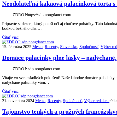
Neodolateľná kakaová palacinková torta s
ZDROJ:https://sdp.nongdanct.com/
Pripravte si dezert, ktorý poteší oči aj chuťové poháriky. Táto lah
bodkou bežného dňa.…
Čítať viac
15. februára 2025
Mesto
,
Recepty
,
Slovensko
,
Spoločnosť
,
Výber red
Domáce palacinky plné lásky – nadýchané, 
ZDROJ: sdp.nongdanct.com
Vitajte vo svete sladkých pokušení! Naše lahodné domáce palacinky
nadýchané palacinky vám…
Čítať viac
21. novembra 2024
Mesto
,
Recepty
,
Spoločnosť
,
Výber redakcie
0 k
Tajomstvo tenkých a pružných francúzs