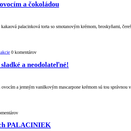
 ovocím a čokoládou
odná kakaová palacinková torta so smotanovým krémom, broskyňami, čer
akcie
0 komentárov
sladké a neodolateľné!
 s ovocím a jemným vanilkovým mascarpone krémom sú tou správnou vo
omentárov
kych PALACINIEK