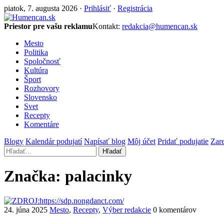
piatok, 7. augusta 2026 ·
Prihlásiť
·
Registrácia
Priestor pre vašu reklamu
Kontakt:
redakcia@humencan.sk
Mesto
Politika
Spoločnosť
Kultúra
Šport
Rozhovory
Slovensko
Svet
Recepty
Komentáre
Blogy
Kalendár podujatí
Napísať blog
Môj účet
Pridať podujatie
Zare
Hľadať
Značka:
palacinky
24. júna 2025
Mesto
,
Recepty
,
Výber redakcie
0 komentárov