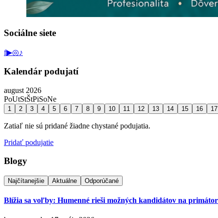
Sociálne siete
f
▶
◎
♪
Kalendár podujatí
august 2026
Po
Ut
St
Št
Pi
So
Ne
1
2
3
4
5
6
7
8
9
10
11
12
13
14
15
16
17
Zatiaľ nie sú pridané žiadne chystané podujatia.
Pridať podujatie
Blogy
Najčítanejšie
Aktuálne
Odporúčané
Blížia sa voľby: Humenné rieši možných kandidátov na primáto