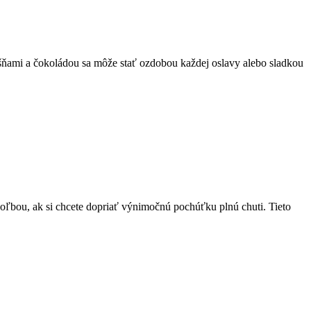
ešňami a čokoládou sa môže stať ozdobou každej oslavy alebo sladkou
ľbou, ak si chcete dopriať výnimočnú pochúťku plnú chuti. Tieto