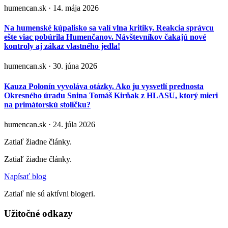
humencan.sk · 14. mája 2026
Na humenské kúpalisko sa valí vlna kritiky. Reakcia správcu
ešte viac pobúrila Humenčanov. Návštevníkov čakajú nové
kontroly aj zákaz vlastného jedla!
humencan.sk · 30. júna 2026
Kauza Polonín vyvoláva otázky. Ako ju vysvetlí prednosta
Okresného úradu Snina Tomáš Kirňak z HLASU, ktorý mieri
na primátorskú stoličku?
humencan.sk · 24. júla 2026
Zatiaľ žiadne články.
Zatiaľ žiadne články.
Napísať blog
Zatiaľ nie sú aktívni blogeri.
Užitočné odkazy