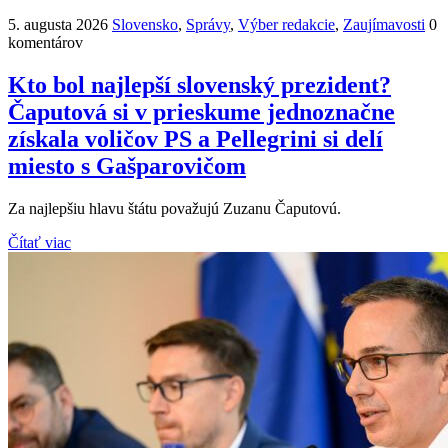
5. augusta 2026
Slovensko
,
Správy
,
Výber redakcie
,
Zaujímavosti
0
komentárov
Kto bol najlepší slovenský prezident?
Čaputová si v prieskume jednoznačne
získala voličov PS a Pellegrini si delí
miesto s Gašparovičom
Za najlepšiu hlavu štátu považujú Zuzanu Čaputovú.
Čítať viac