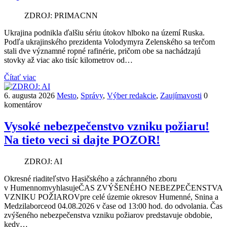
ZDROJ: PRIMACNN
Ukrajina podnikla ďalšiu sériu útokov hlboko na území Ruska.
Podľa ukrajinského prezidenta Volodymyra Zelenského sa terčom
stali dve významné ropné rafinérie, pričom obe sa nachádzajú
stovky až viac ako tisíc kilometrov od…
Čítať viac
6. augusta 2026
Mesto
,
Správy
,
Výber redakcie
,
Zaujímavosti
0
komentárov
Vysoké nebezpečenstvo vzniku požiaru!
Na tieto veci si dajte POZOR!
ZDROJ: AI
Okresné riaditeľstvo Hasičského a záchranného zboru
v HumennomvyhlasujeČAS ZVÝŠENÉHO NEBEZPEČENSTVA
VZNIKU POŽIAROVpre celé územie okresov Humenné, Snina a
Medzilaborceod 04.08.2026 v čase od 13:00 hod. do odvolania. Čas
zvýšeného nebezpečenstva vzniku požiarov predstavuje obdobie,
kedy…