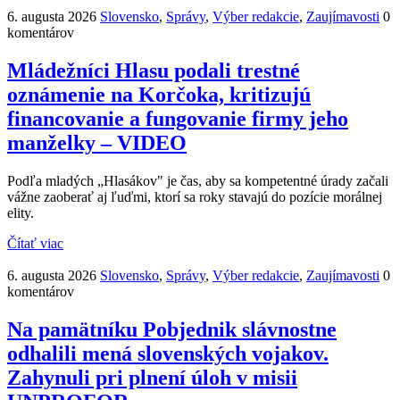
6. augusta 2026
Slovensko
,
Správy
,
Výber redakcie
,
Zaujímavosti
0
komentárov
Mládežníci Hlasu podali trestné
oznámenie na Korčoka, kritizujú
financovanie a fungovanie firmy jeho
manželky – VIDEO
Podľa mladých „Hlasákov" je čas, aby sa kompetentné úrady začali
vážne zaoberať aj ľuďmi, ktorí sa roky stavajú do pozície morálnej
elity.
Čítať viac
6. augusta 2026
Slovensko
,
Správy
,
Výber redakcie
,
Zaujímavosti
0
komentárov
Na pamätníku Pobjednik slávnostne
odhalili mená slovenských vojakov.
Zahynuli pri plnení úloh v misii