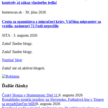
kontroly aj zákaz vlastného jedla!
humencan.sk · 30. júna 2026
Ceuta sa spamätáva z migračnej krízy. Väčšina migrantov sa
vrátila, najmenej 72 ľudí neprežilo
SITA · 3. augusta 2026
Zatiaľ žiadne blogy.
Zatiaľ žiadne blogy.
Napísať blog
Zatiaľ nie sú aktívni blogeri.
Ďalšie články
Český Honza v Humennom: Diel 11.
8. augusta 2026
Ronaldinho posiela pozdrav na Slovensko. Futbalová šou v Trnave
sa nezadržateľne blíži!
8. augusta 2026