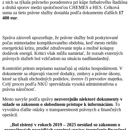
z nich sa týkala právneho poradenstva pri kúpe futbalového štadióna
a druhá sporov medzi spoločnosťou CHEMES a HES. Celková
suma za tieto právne služby dosiahla podľa dokumentu ďalších
17
400 eur
.
Správa zároveň upozorňuje, že právne služby boli poskytované
počas mimoriadne komplikovaného obdobia, keď mesto riešilo
energetickú krízu, prudké zdražovanie tepla a možné kolapsy
dodávok energií. Kritici však môžu namietať, že rozsah externých
právnych služieb bol vzhľadom na situáciu nadštandardný.
Kontrolóri pritom nepriamo naznačujú aj otázku hospodárnosti. V
dokumente sa objavujú viaceré dodatky, zmluvy a právne úkony,
ktoré sa týkali obchodných podielov, úverov či prevodov majetku.
Celý proces podľa NKÚ sprevádzala vysoká administratívna a
právna náročnosť.
Mesto navyše podľa správy
nezverejnilo niektoré dokumenty v
súlade so zákonom o slobodnom prístupe k informáciám
. To
vyvoláva ďalšie otázky o transparentnosti právnych a finančných
operácií.
„
Bol zistený v rokoch 2019 – 2025 nesúlad so zákonom o
rozpočtových pravidlách verejnej správy (porušenie finančnej