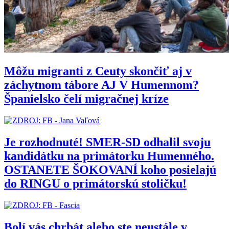
Môžu migranti z Ceuty skončiť aj v
záchytnom tábore AJ V Humennom?
Španielsko čelí migračnej kríze
Je rozhodnuté! SMER-SD odhalil svoju
kandidátku na primátorku Humenného.
OSTANETE ŠOKOVANÍ koho posielajú
do RINGU o primátorskú stoličku!
Bolí vás chrbát alebo ste neustále v