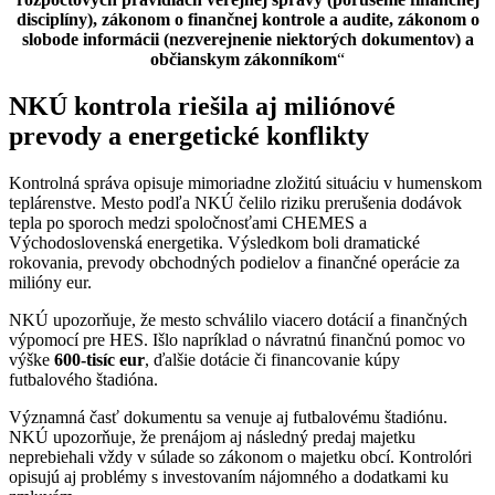
disciplíny), zákonom o finančnej kontrole a audite, zákonom o
slobode informácii (nezverejnenie niektorých dokumentov) a
občianskym zákonníkom
“
NKÚ kontrola riešila aj miliónové
prevody a energetické konflikty
Kontrolná správa opisuje mimoriadne zložitú situáciu v humenskom
teplárenstve. Mesto podľa NKÚ čelilo riziku prerušenia dodávok
tepla po sporoch medzi spoločnosťami CHEMES a
Východoslovenská energetika. Výsledkom boli dramatické
rokovania, prevody obchodných podielov a finančné operácie za
milióny eur.
NKÚ upozorňuje, že mesto schválilo viacero dotácií a finančných
výpomocí pre HES. Išlo napríklad o návratnú finančnú pomoc vo
výške
600-tisíc eur
, ďalšie dotácie či financovanie kúpy
futbalového štadióna.
Významná časť dokumentu sa venuje aj futbalovému štadiónu.
NKÚ upozorňuje, že prenájom aj následný predaj majetku
neprebiehali vždy v súlade so zákonom o majetku obcí. Kontrolóri
opisujú aj problémy s investovaním nájomného a dodatkami ku