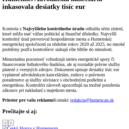
inkasovala desiatky tisíc eur
Kontrola z
Najvyššieho kontrólneho úradu
odhalila sériu zistení,
ktoré môžu mať vážne politické aj finančné dôsledky. Najvyšší
kontrolný úrad preveroval hospodárenie mesta a Humenskej
energetickej spoločnosti za obdobie rokov 2020 až 2025, no mnohé
problémy podľa kontrolórov siahajú ešte hlbšie do minulosti.
Mimoriadnu pozornosť vzbudzujú nielen energetické spory či
financovanie futbalového štadióna, ale aj rozsiahle právne služby
platené z verejných zdrojov. Dokument opisuje desiatky tisíc eur
vyplatené advokátskym kanceláriám, zmluvy o právnom
poradenstve aj služby súvisiace s obchodnými podielmi a
energetikou. Kontrolóri zároveň upozorňujú na možné porušenia
zákonov pri nakladaní s majetkom mesta.
Priestor pre vašu reklamu
Kontakt:
redakcia@humencan.sk
Prečítajte si aj:
‹
›