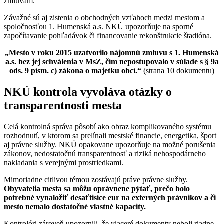
zmluvám.
Závažné sú aj zistenia o obchodných vzťahoch medzi mestom a
spoločnosťou 1. Humenská a.s. NKÚ upozorňuje na sporné
započítavanie pohľadávok či financovanie rekonštrukcie štadióna.
„Mesto v roku 2015 uzatvorilo nájomnú zmluvu s 1. Humenská
a.s. bez jej schválenia v MsZ, čím nepostupovalo v súlade s § 9a
ods. 9 písm. c) zákona o majetku obcí.“
(strana 10 dokumentu)
NKÚ kontrola vyvoláva otázky o
transparentnosti mesta
Celá kontrolná správa pôsobí ako obraz komplikovaného systému
rozhodnutí, v ktorom sa prelínali mestské financie, energetika, šport
aj právne služby. NKÚ opakovane upozorňuje na možné porušenia
zákonov, nedostatočnú transparentnosť a riziká nehospodárneho
nakladania s verejnými prostriedkami.
Mimoriadne citlivou témou zostávajú práve právne služby.
Obyvatelia mesta sa môžu oprávnene pýtať, prečo bolo
potrebné vynaložiť desaťtisíce eur na externých právnikov a či
mesto nemalo dostatočné vlastné kapacity.
Kontrolóri zároveň upozornili, že viaceré dokumenty neboli riadne