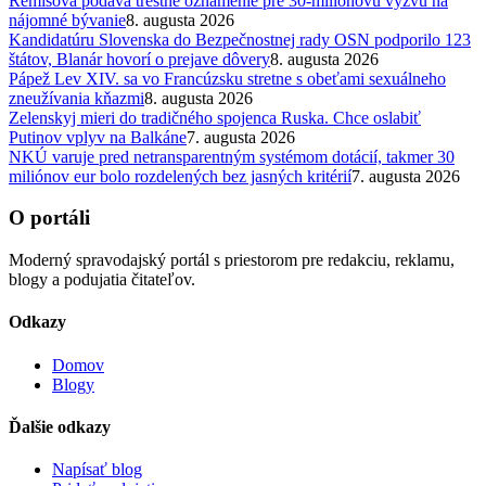
Remišová podáva trestné oznámenie pre 30-miliónovú výzvu na
nájomné bývanie
8. augusta 2026
Kandidatúru Slovenska do Bezpečnostnej rady OSN podporilo 123
štátov, Blanár hovorí o prejave dôvery
8. augusta 2026
Pápež Lev XIV. sa vo Francúzsku stretne s obeťami sexuálneho
zneužívania kňazmi
8. augusta 2026
Zelenskyj mieri do tradičného spojenca Ruska. Chce oslabiť
Putinov vplyv na Balkáne
7. augusta 2026
NKÚ varuje pred netransparentným systémom dotácií, takmer 30
miliónov eur bolo rozdelených bez jasných kritérií
7. augusta 2026
O portáli
Moderný spravodajský portál s priestorom pre redakciu, reklamu,
blogy a podujatia čitateľov.
Odkazy
Domov
Blogy
Ďalšie odkazy
Napísať blog