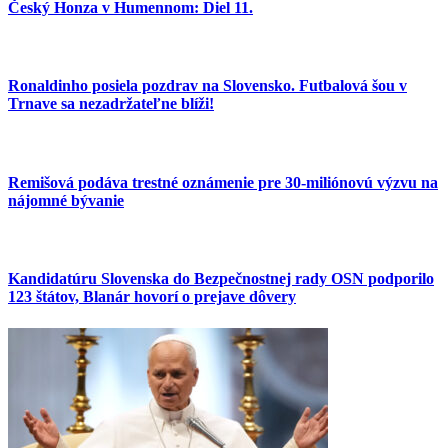
Český Honza v Humennom: Diel 11.
Ronaldinho posiela pozdrav na Slovensko. Futbalová šou v
Trnave sa nezadržateľne blíži!
Remišová podáva trestné oznámenie pre 30-miliónovú výzvu na
nájomné bývanie
Kandidatúru Slovenska do Bezpečnostnej rady OSN podporilo
123 štátov, Blanár hovorí o prejave dôvery