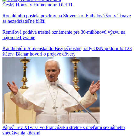
Český Honza v Humennom: Diel 11.
Ronaldinho posiela pozdrav na Slovensko. Futbalová šou v Trnave
sa nezadržateľne blíži!
Remišová podáva trestné oznámenie pre 30-miliónovú výzvu na
nájomné bývanie
Kandidatúru Slovenska do Bezpečnostnej rady OSN podporilo 123
štátov, Blanár hovorí o prejave dôvery
Pápež Lev XIV. sa vo Francúzsku stretne s obeťami sexuálneho
zneužívania kňazmi