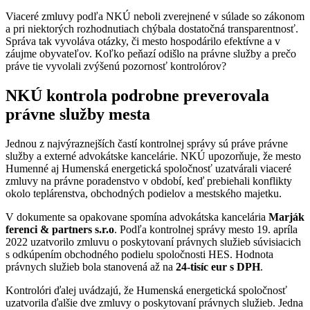
Viaceré zmluvy podľa NKÚ neboli zverejnené v súlade so zákonom
a pri niektorých rozhodnutiach chýbala dostatočná transparentnosť.
Správa tak vyvoláva otázky, či mesto hospodárilo efektívne a v
záujme obyvateľov. Koľko peňazí odišlo na právne služby a prečo
práve tie vyvolali zvýšenú pozornosť kontrolórov?
NKÚ kontrola podrobne preverovala
právne služby mesta
Jednou z najvýraznejších častí kontrolnej správy sú práve právne
služby a externé advokátske kancelárie. NKÚ upozorňuje, že mesto
Humenné aj Humenská energetická spoločnosť uzatvárali viaceré
zmluvy na právne poradenstvo v období, keď prebiehali konflikty
okolo teplárenstva, obchodných podielov a mestského majetku.
V dokumente sa opakovane spomína advokátska kancelária
Marják
ferenci & partners s.r.o
. Podľa kontrolnej správy mesto 19. apríla
2022 uzatvorilo zmluvu o poskytovaní právnych služieb súvisiacich
s odkúpením obchodného podielu spoločnosti HES. Hodnota
právnych služieb bola stanovená až na
24-tisíc eur s DPH
.
Kontrolóri ďalej uvádzajú, že Humenská energetická spoločnosť
uzatvorila ďalšie dve zmluvy o poskytovaní právnych služieb. Jedna