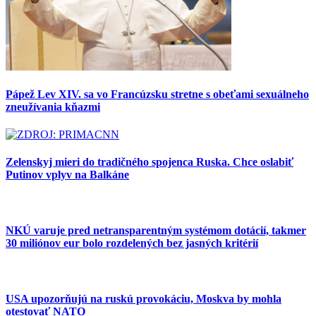
Pápež Lev XIV. sa vo Francúzsku stretne s obeťami sexuálneho
zneužívania kňazmi
Zelenskyj mieri do tradičného spojenca Ruska. Chce oslabiť
Putinov vplyv na Balkáne
NKÚ varuje pred netransparentným systémom dotácií, takmer
30 miliónov eur bolo rozdelených bez jasných kritérií
USA upozorňujú na ruskú provokáciu, Moskva by mohla
otestovať NATO