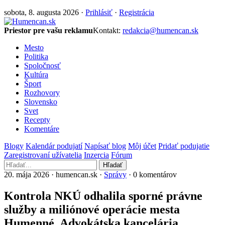
sobota, 8. augusta 2026 ·
Prihlásiť
·
Registrácia
Priestor pre vašu reklamu
Kontakt:
redakcia@humencan.sk
Mesto
Politika
Spoločnosť
Kultúra
Šport
Rozhovory
Slovensko
Svet
Recepty
Komentáre
Blogy
Kalendár podujatí
Napísať blog
Môj účet
Pridať podujatie
Zaregistrovaní užívatelia
Inzercia
Fórum
Hľadať
20. mája 2026 · humencan.sk ·
Správy
· 0 komentárov
Kontrola NKÚ odhalila sporné právne
služby a miliónové operácie mesta
Humenné. Advokátska kancelária