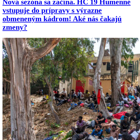
Nová sezóna sa začína. HC 19 Humenné
vstupuje do prípravy s výrazne
obmeneným kádrom! Aké nás čakajú
zmeny?