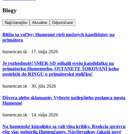
Blogy
Najčítanejšie
Aktuálne
Odporúčané
Blížia sa voľby: Humenné rieši možných kandidátov na
primátora
humencan.sk · 17. mája 2026
Je rozhodnuté! SMER-SD odhalil svoju kandidátku na
primátorku Humenného. OSTANETE ŠOKOVANÍ koho
posielajú do RINGU o primátorskú stoličku!
humencan.sk · 30. júla 2026
Dôvera alebo sklamanie: Vyberte najlepšieho poslanca mesta
Humenné
humencan.sk · 14. mája 2026
Na humenské kúpalisko sa valí vlna kritiky. Reakcia správcu
ešte viac pobúrila Humenčanov. Návštevníkov čakajú nové