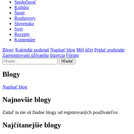
Spoločnosť
Kultúra
Šport
Rozhovory
Slovensko
Svet
Recepty
Komentáre
Blogy
Kalendár podujatí
Napísať blog
Môj účet
Pridať podujatie
Zaregistrovaní užívatelia
Inzercia
Fórum
Hľadať
Blogy
Napísať blog
Najnovšie blogy
Zatiaľ tu nie sú žiadne blogy od registrovaných používateľov.
Najčítanejšie blogy