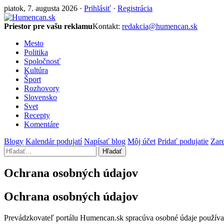
piatok, 7. augusta 2026 ·
Prihlásiť
·
Registrácia
Priestor pre vašu reklamu
Kontakt:
redakcia@humencan.sk
Mesto
Politika
Spoločnosť
Kultúra
Šport
Rozhovory
Slovensko
Svet
Recepty
Komentáre
Blogy
Kalendár podujatí
Napísať blog
Môj účet
Pridať podujatie
Zare
Hľadať
Ochrana osobných údajov
Ochrana osobných údajov
Prevádzkovateľ portálu Humencan.sk spracúva osobné údaje používa