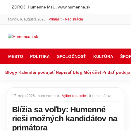
ZDROJ: Humenné MsÚ, www.humenne.sk
štvrtok, 6. augusta 2026 ·
Prihlásiť
·
Registrácia
MESTO
POLITIKA
SPOLOČNOSŤ
KULTÚRA
ŠPO
Blogy
Kalendár podujatí
Napísať blog
Môj účet
Pridať poduja
17. mája 2026 · humencan.sk ·
Výber redakcie
· 0 komentárov
Blížia sa voľby: Humenné
rieši možných kandidátov na
primátora