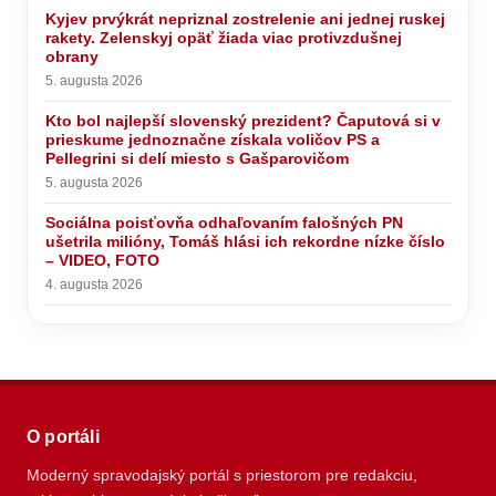
Kyjev prvýkrát nepriznal zostrelenie ani jednej ruskej
rakety. Zelenskyj opäť žiada viac protivzdušnej
obrany
5. augusta 2026
Kto bol najlepší slovenský prezident? Čaputová si v
prieskume jednoznačne získala voličov PS a
Pellegrini si delí miesto s Gašparovičom
5. augusta 2026
Sociálna poisťovňa odhaľovaním falošných PN
ušetrila milióny, Tomáš hlási ich rekordne nízke číslo
– VIDEO, FOTO
4. augusta 2026
O portáli
Moderný spravodajský portál s priestorom pre redakciu,