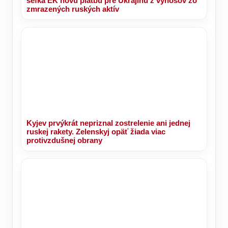
šéfka EK novú platbu pre Ukrajinu z výnosov zo
zmrazených ruských aktív
Kyjev prvýkrát nepriznal zostrelenie ani jednej
ruskej rakety. Zelenskyj opäť žiada viac
protivzdušnej obrany