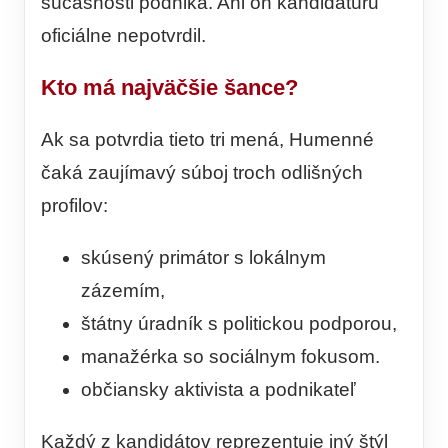
súčasnosti podniká. Ani on kandidatúru
oficiálne nepotvrdil.
Kto má najväčšie šance?
Ak sa potvrdia tieto tri mená, Humenné
čaká zaujímavý súboj troch odlišných
profilov:
skúsený primátor s lokálnym
zázemím,
štátny úradník s politickou podporou,
manažérka so sociálnym fokusom.
občiansky aktivista a podnikateľ
Každý z kandidátov reprezentuje iný štýl