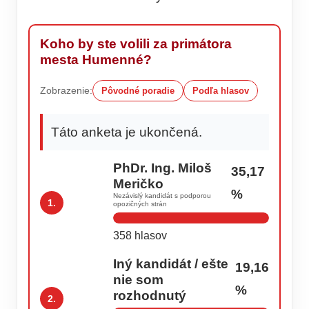
Koho by ste volili za primátora
mesta Humenné?
Zobrazenie:
Pôvodné poradie
Podľa hlasov
Táto anketa je ukončená.
PhDr. Ing. Miloš
35,17
Meričko
%
Nezávislý kandidát s podporou
1.
opozičných strán
358 hlasov
Iný kandidát / ešte
19,16
nie som
%
rozhodnutý
2.