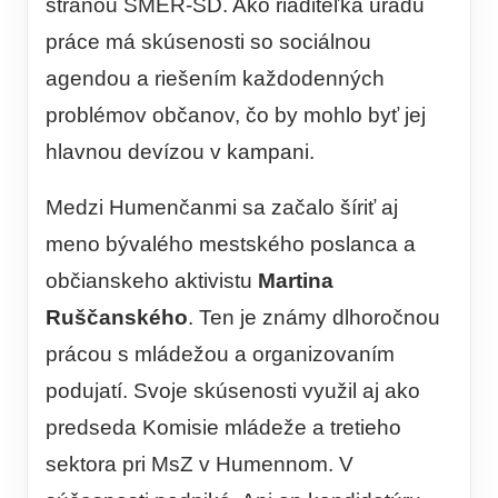
stranou SMER-SD. Ako riaditeľka úradu
práce má skúsenosti so sociálnou
agendou a riešením každodenných
problémov občanov, čo by mohlo byť jej
hlavnou devízou v kampani.
Medzi Humenčanmi sa začalo šíriť aj
meno bývalého mestského poslanca a
občianskeho aktivistu
Martina
Ruščanského
. Ten je známy dlhoročnou
prácou s mládežou a organizovaním
podujatí. Svoje skúsenosti využil aj ako
predseda Komisie mládeže a tretieho
sektora pri MsZ v Humennom. V