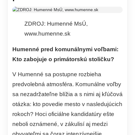
ZDROJ: Humenné MsÚ,
www.humenne.sk
Humenné pred komunálnymi voľbami:
Kto zabojuje o primátorskú stoličku?
V Humenné sa postupne rozbieha
predvolebná atmosféra. Komunálne voľby
sa nezadržateľne blížia a s nimi aj kľúčová
otázka: kto povedie mesto v nasledujúcich
rokoch? Hoci oficiálne kandidatúry ešte
neboli oznámené, v zákulisí aj medzi
obyvateľmi sa čoraz intenzívnejšie