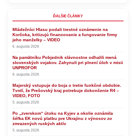
ĎALŠIE ČLÁNKY
Mládežníci Hlasu podali trestné oznámenie na
Korčoka, kritizujú financovanie a fungovanie firmy
jeho manželky – VIDEO
6. augusta 2026
Na pamätníku Pobjednik slávnostne odhalili mená
slovenských vojakov. Zahynuli pri plnení úloh v misii
UNPROFOR
6. augusta 2026
Majerský vstupuje do boja o tretie funkčné obdobie.
Tvrdí, že Prešovský kraj potrebuje dokončenie R4 –
VIDEO, FOTO
5. augusta 2026
Po „zverskom“ útoku na Kyjev a okolie oznámila
šéfka EK novú platbu pre Ukrajinu z výnosov zo
zmrazených ruských aktív
5. augusta 2026