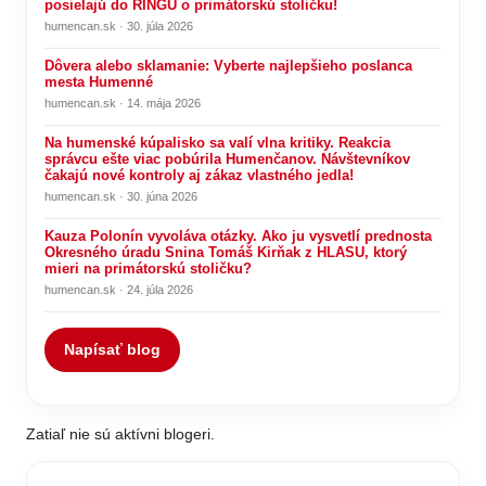
posielajú do RINGU o primátorskú stoličku!
humencan.sk · 30. júla 2026
Dôvera alebo sklamanie: Vyberte najlepšieho poslanca
mesta Humenné
humencan.sk · 14. mája 2026
Na humenské kúpalisko sa valí vlna kritiky. Reakcia
správcu ešte viac pobúrila Humenčanov. Návštevníkov
čakajú nové kontroly aj zákaz vlastného jedla!
humencan.sk · 30. júna 2026
Kauza Polonín vyvoláva otázky. Ako ju vysvetlí prednosta
Okresného úradu Snina Tomáš Kirňak z HLASU, ktorý
mieri na primátorskú stoličku?
humencan.sk · 24. júla 2026
Napísať blog
Zatiaľ nie sú aktívni blogeri.