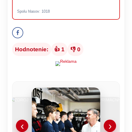
Spolu hlasov:
1018
Hodnotenie:
👍 1
👎 0
‹
›