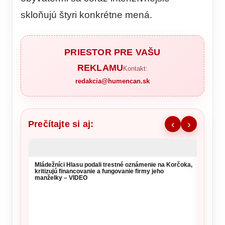
skloňujú štyri konkrétne mená.
PRIESTOR PRE VAŠU
REKLAMU
Kontakt:
redakcia@humencan.sk
Prečítajte si aj:
‹
›
Mládežníci Hlasu podali trestné oznámenie na Korčoka,
Na pam
kritizujú financovanie a fungovanie firmy jeho
sloven
manželky – VIDEO
UNPR