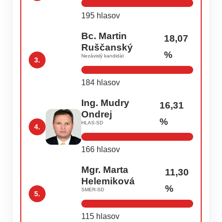
195 hlasov
Bc. Martin
18,07
Ruščanský
%
Nezávislý kandidát
3.
184 hlasov
Ing. Mudry
16,31
Ondrej
%
HLAS-SD
4.
166 hlasov
Mgr. Marta
11,30
Helemiková
%
SMER-SD
5.
115 hlasov