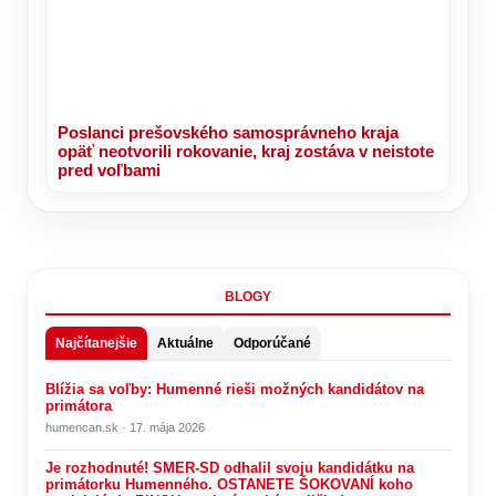
Poslanci prešovského samosprávneho kraja
opäť neotvorili rokovanie, kraj zostáva v neistote
pred voľbami
BLOGY
Najčítanejšie
Aktuálne
Odporúčané
Blížia sa voľby: Humenné rieši možných kandidátov na
primátora
humencan.sk · 17. mája 2026
Je rozhodnuté! SMER-SD odhalil svoju kandidátku na
primátorku Humenného. OSTANETE ŠOKOVANÍ koho