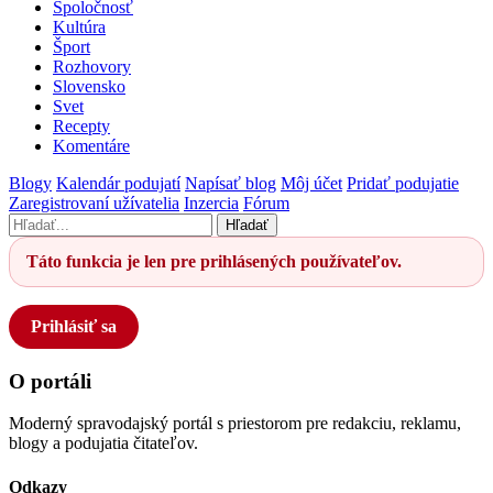
Spoločnosť
Kultúra
Šport
Rozhovory
Slovensko
Svet
Recepty
Komentáre
Blogy
Kalendár podujatí
Napísať blog
Môj účet
Pridať podujatie
Zaregistrovaní užívatelia
Inzercia
Fórum
Hľadať
Táto funkcia je len pre prihlásených používateľov.
Prihlásiť sa
O portáli
Moderný spravodajský portál s priestorom pre redakciu, reklamu,
blogy a podujatia čitateľov.
Odkazy