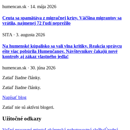
humencan.sk · 14. mája 2026
Ceuta sa spamätáva z migračnej krízy. Väčšina migrantov sa
vrátila, najmenej 72 ľudí neprežilo
SITA · 3. augusta 2026
Na humenské kúpalisko sa valí vlna kritiky. Reakcia správcu
ešte viac pobúrila Humenčanov. Návštevníkov čakajú nové
kontroly aj zákaz vlastného jedla!
humencan.sk · 30. júna 2026
Zatiaľ žiadne články.
Zatiaľ žiadne články.
Napísať blog
Zatiaľ nie sú aktívni blogeri.
Užitočné odkazy
Voľné pracovné miesta
Lekárenská pohotovostná služba
Úradná