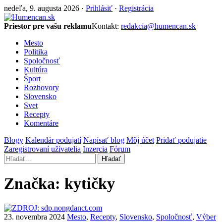
nedeľa, 9. augusta 2026 ·
Prihlásiť
·
Registrácia
Priestor pre vašu reklamu
Kontakt:
redakcia@humencan.sk
Mesto
Politika
Spoločnosť
Kultúra
Šport
Rozhovory
Slovensko
Svet
Recepty
Komentáre
Blogy
Kalendár podujatí
Napísať blog
Môj účet
Pridať podujatie
Zaregistrovaní užívatelia
Inzercia
Fórum
Hľadať
Značka:
kytičky
23. novembra 2024
Mesto
,
Recepty
,
Slovensko
,
Spoločnosť
,
Výber