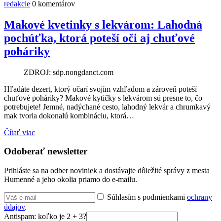
redakcie
0 komentárov
Makové kvetinky s lekvárom: Lahodná
pochúťka, ktorá poteší oči aj chuťové
poháriky
ZDROJ: sdp.nongdanct.com
Hľadáte dezert, ktorý očarí svojím vzhľadom a zároveň poteší
chuťové poháriky? Makové kytičky s lekvárom sú presne to, čo
potrebujete! Jemné, nadýchané cesto, lahodný lekvár a chrumkavý
mak tvoria dokonalú kombináciu, ktorá…
Čítať viac
Odoberať newsletter
Prihláste sa na odber noviniek a dostávajte dôležité správy z mesta
Humenné a jeho okolia priamo do e-mailu.
Súhlasím s podmienkami
ochrany
údajov
.
Antispam: koľko je 2 + 3?