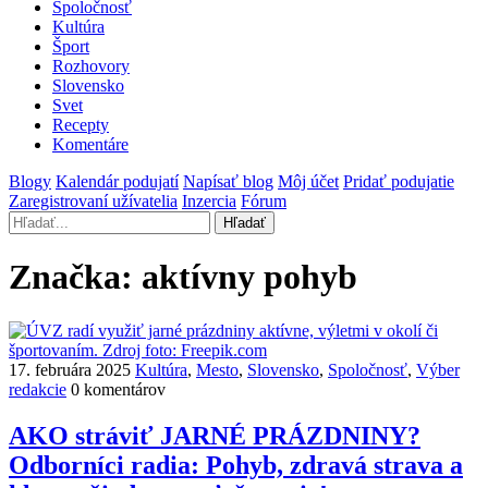
Spoločnosť
Kultúra
Šport
Rozhovory
Slovensko
Svet
Recepty
Komentáre
Blogy
Kalendár podujatí
Napísať blog
Môj účet
Pridať podujatie
Zaregistrovaní užívatelia
Inzercia
Fórum
Hľadať
Značka:
aktívny pohyb
17. februára 2025
Kultúra
,
Mesto
,
Slovensko
,
Spoločnosť
,
Výber
redakcie
0 komentárov
AKO stráviť JARNÉ PRÁZDNINY?
Odborníci radia: Pohyb, zdravá strava a