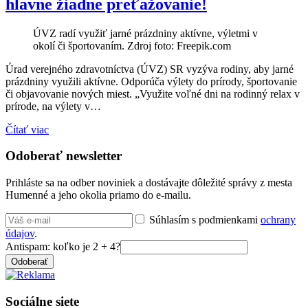
hlavne žiadne preťažovanie!
ÚVZ radí využiť jarné prázdniny aktívne, výletmi v
okolí či športovaním. Zdroj foto: Freepik.com
Úrad verejného zdravotníctva (ÚVZ) SR vyzýva rodiny, aby jarné
prázdniny využili aktívne. Odporúča výlety do prírody, športovanie
či objavovanie nových miest. „Využite voľné dni na rodinný relax v
prírode, na výlety v…
Čítať viac
Odoberať newsletter
Prihláste sa na odber noviniek a dostávajte dôležité správy z mesta
Humenné a jeho okolia priamo do e-mailu.
Súhlasím s podmienkami
ochrany
údajov
.
Antispam: koľko je 2 + 4?
Odoberať
Sociálne siete