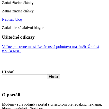
Zatiaľ žiadne články.
Zatiaľ žiadne články.
Napísať blog
Zatiaľ nie sú aktívni blogeri.
Užitočné odkazy
Voľné pracovné miesta
Lekárenská pohotovostná služba
Úradná
tabuľa MsÚ
Hľadať
Hľadať
O portáli
Moderný spravodajský portál s priestorom pre redakciu, reklamu,
blogy a podujatia čitateľov.