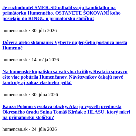
Je rozhodnuté! SMER-SD odhalil svoju kandidátku na
primátorku Humenného. OSTANETE ŠOKOVANÍ koho
posielajú do RINGU o primátorskú stoličku!
humencan.sk · 30. júla 2026
Dôvera alebo sklamanie: Vyberte najlepšieho poslanca mesta
Humenné
humencan.sk · 14. mája 2026
Na humenské kúpalisko sa valí vlna kritiky. Reakcia správcu
ešte viac pobúrila Humenčanov. Návštevníkov čakajú nové
kontroly aj zákaz vlastného jedla!
humencan.sk · 30. júna 2026
Kauza Polonín vyvoláva otázky. Ako ju vysvetlí prednosta
Okresného úradu Snina Tomáš Kirňak z HLASU, ktorý mieri
na primátorskú stoličku?
humencan.sk · 24. júla 2026