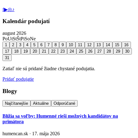
f
▶
◎
♪
Kalendár podujatí
august 2026
Po
Ut
St
Št
Pi
So
Ne
1
2
3
4
5
6
7
8
9
10
11
12
13
14
15
16
17
18
19
20
21
22
23
24
25
26
27
28
29
30
31
Zatiaľ nie sú pridané žiadne chystané podujatia.
Pridať podujatie
Blogy
Najčítanejšie
Aktuálne
Odporúčané
Blížia sa voľby: Humenné rieši možných kandidátov na
primátora
humencan.sk · 17. mája 2026