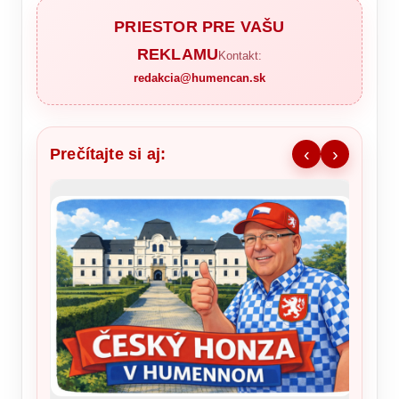
PRIESTOR PRE VAŠU
REKLAMU
Kontakt:
redakcia@humencan.sk
Prečítajte si aj:
‹
›
Ronald
šou v 