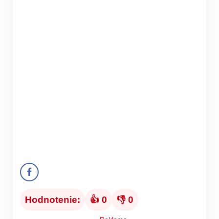
Hodnotenie:
👍 0
👎 0