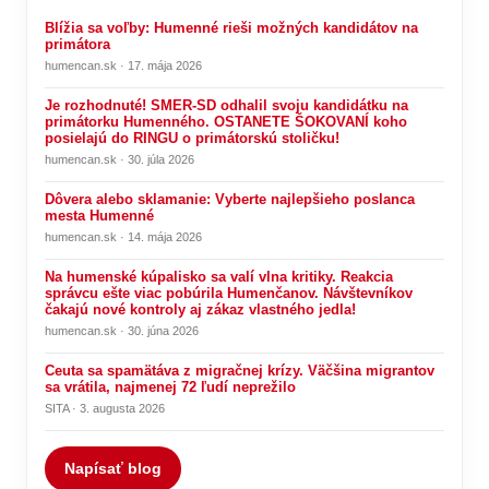
Blížia sa voľby: Humenné rieši možných kandidátov na
primátora
humencan.sk · 17. mája 2026
Je rozhodnuté! SMER-SD odhalil svoju kandidátku na
primátorku Humenného. OSTANETE ŠOKOVANÍ koho
posielajú do RINGU o primátorskú stoličku!
humencan.sk · 30. júla 2026
Dôvera alebo sklamanie: Vyberte najlepšieho poslanca
mesta Humenné
humencan.sk · 14. mája 2026
Na humenské kúpalisko sa valí vlna kritiky. Reakcia
správcu ešte viac pobúrila Humenčanov. Návštevníkov
čakajú nové kontroly aj zákaz vlastného jedla!
humencan.sk · 30. júna 2026
Ceuta sa spamätáva z migračnej krízy. Väčšina migrantov
sa vrátila, najmenej 72 ľudí neprežilo
SITA · 3. augusta 2026
Napísať blog