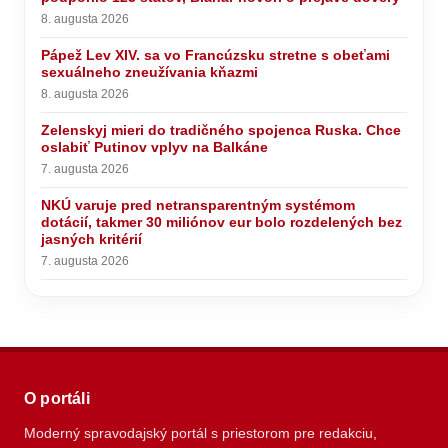
8. augusta 2026
Pápež Lev XIV. sa vo Francúzsku stretne s obeťami
sexuálneho zneužívania kňazmi
8. augusta 2026
Zelenskyj mieri do tradičného spojenca Ruska. Chce
oslabiť Putinov vplyv na Balkáne
7. augusta 2026
NKÚ varuje pred netransparentným systémom
dotácií, takmer 30 miliónov eur bolo rozdelených bez
jasných kritérií
7. augusta 2026
O portáli
Moderný spravodajský portál s priestorom pre redakciu,