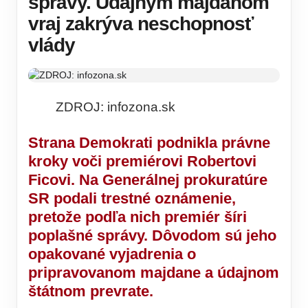
správy. Údajným majdanom
vraj zakrýva neschopnosť
vlády
ZDROJ: infozona.sk
Strana Demokrati podnikla právne
kroky voči premiérovi Robertovi
Ficovi. Na Generálnej prokuratúre
SR podali trestné oznámenie,
pretože podľa nich premiér šíri
poplašné správy. Dôvodom sú jeho
opakované vyjadrenia o
pripravovanom majdane a údajnom
štátnom prevrate.