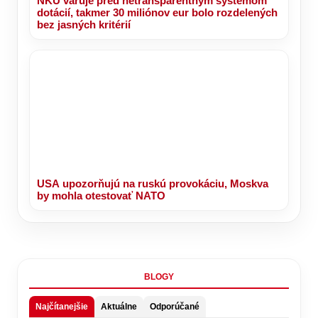
NKÚ varuje pred netransparentným systémom
dotácií, takmer 30 miliónov eur bolo rozdelených
bez jasných kritérií
USA upozorňujú na ruskú provokáciu, Moskva
by mohla otestovať NATO
BLOGY
Najčítanejšie
Aktuálne
Odporúčané