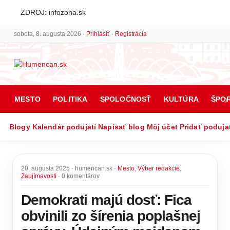
ZDROJ: infozona.sk
sobota, 8. augusta 2026 ·
Prihlásiť
·
Registrácia
MESTO
POLITIKA
SPOLOČNOSŤ
KULTÚRA
ŠPO
Blogy
Kalendár podujatí
Napísať blog
Môj účet
Pridať poduja
20. augusta 2025 · humencan.sk ·
Mesto
,
Výber redakcie
,
Zaujímavosti
· 0 komentárov
Demokrati majú dosť: Fica
obvinili zo šírenia poplašnej