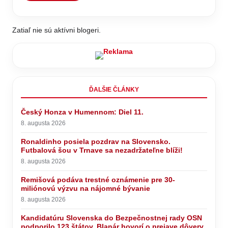
Zatiaľ nie sú aktívni blogeri.
ĎALŠIE ČLÁNKY
Český Honza v Humennom: Diel 11.
8. augusta 2026
Ronaldinho posiela pozdrav na Slovensko.
Futbalová šou v Trnave sa nezadržateľne blíži!
8. augusta 2026
Remišová podáva trestné oznámenie pre 30-
miliónovú výzvu na nájomné bývanie
8. augusta 2026
Kandidatúru Slovenska do Bezpečnostnej rady OSN
podporilo 123 štátov, Blanár hovorí o prejave dôvery