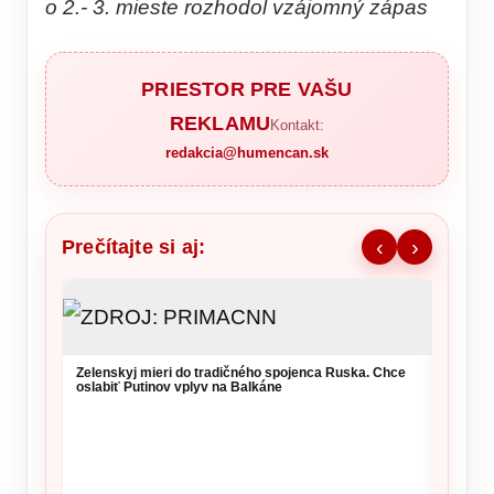
o 2.- 3. mieste rozhodol vzájomný zápas
PRIESTOR PRE VAŠU
REKLAMU
Kontakt:
redakcia@humencan.sk
Prečítajte si aj:
‹
›
Zelenskyj mieri do tradičného spojenca Ruska. Chce
oslabiť Putinov vplyv na Balkáne