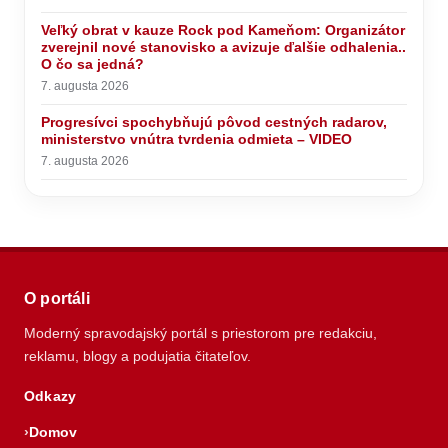
mohla otestovať NATO
7. augusta 2026
Humenné využíva prázdniny naplno. Viaceré
základné školy prechádzajú výraznou modernizáciou
7. augusta 2026
ODSTÁVKA teplej vody na TOMTO SÍDLISKU
7. augusta 2026
Veľký obrat v kauze Rock pod Kameňom: Organizátor
zverejnil nové stanovisko a avizuje ďalšie odhalenia..
O čo sa jedná?
7. augusta 2026
Progresívci spochybňujú pôvod cestných radarov,
ministerstvo vnútra tvrdenia odmieta – VIDEO
7. augusta 2026