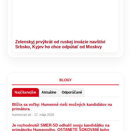
Progresívci spochybňujú pôvod cestných
radarov, ministerstvo vnútra tvrdenia odmieta –
VIDEO
Zelenskyj prvýkrát od ruskej invázie navštívi
Srbsko, Kyjev ho chce odpútať od Moskvy
BLOGY