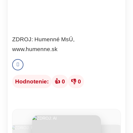
ZDROJ: Humenné MsÚ,
www.humenne.sk
Hodnotenie:
👍 0
👎 0