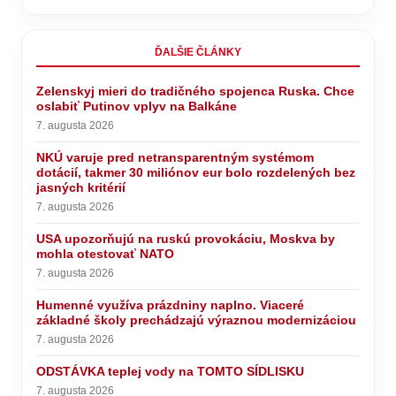
Napísať blog
Zatiaľ nie sú aktívni blogeri.
ĎALŠIE ČLÁNKY
Zelenskyj mieri do tradičného spojenca Ruska. Chce
oslabiť Putinov vplyv na Balkáne
7. augusta 2026
NKÚ varuje pred netransparentným systémom
dotácií, takmer 30 miliónov eur bolo rozdelených bez
jasných kritérií
7. augusta 2026
USA upozorňujú na ruskú provokáciu, Moskva by