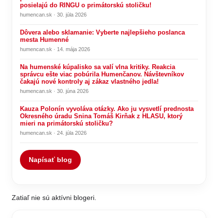
Najčítanejšie
Aktuálne
Odporúčané
Blížia sa voľby: Humenné rieši možných kandidátov na
primátora
humencan.sk · 17. mája 2026
Je rozhodnuté! SMER-SD odhalil svoju kandidátku na
primátorku Humenného. OSTANETE ŠOKOVANÍ koho
posielajú do RINGU o primátorskú stoličku!
humencan.sk · 30. júla 2026
Dôvera alebo sklamanie: Vyberte najlepšieho poslanca
mesta Humenné
humencan.sk · 14. mája 2026
Na humenské kúpalisko sa valí vlna kritiky. Reakcia
správcu ešte viac pobúrila Humenčanov. Návštevníkov
čakajú nové kontroly aj zákaz vlastného jedla!
humencan.sk · 30. júna 2026
Kauza Polonín vyvoláva otázky. Ako ju vysvetlí prednosta
Okresného úradu Snina Tomáš Kirňak z HLASU, ktorý
mieri na primátorskú stoličku?
humencan.sk · 24. júla 2026