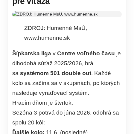
pre víťaza
ZDROJ: Humenné MsÚ,
www.humenne.sk
Šípkarska liga
v
Centre voľného času
je
dlhodobá súťaž 2025/2026, hrá
sa
systémom 501 double out
. Každé
kolo sa začína sa v skupinách, po ktorých
nasleduje vyraďovací systém.
Hracím dňom je štvrtok.
Sezóna 3 potrvá do júna 2026, odohrá sa
spolu 20 kôl:
Ďalšie kolo:
11.6. (posledné)