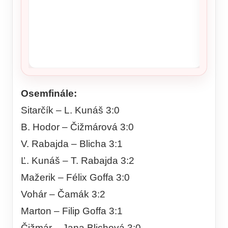
NKÚ va
takmer
kritérií
Osemfinále:
Sitarčík – L. Kunáš 3:0
B. Hodor – Čižmárová 3:0
V. Rabajda – Blicha 3:1
Ľ. Kunáš – T. Rabajda 3:2
Mažerik – Félix Goffa 3:0
Vohár – Čamák 3:2
Marton – Filip Goffa 3:1
Čižmár – Jana Blichová 3:0