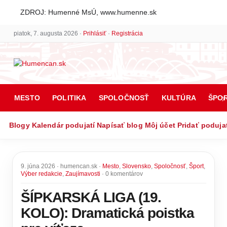
ZDROJ: Humenné MsÚ, www.humenne.sk
piatok, 7. augusta 2026 ·
Prihlásiť
·
Registrácia
MESTO
POLITIKA
SPOLOČNOSŤ
KULTÚRA
ŠPO
Blogy
Kalendár podujatí
Napísať blog
Môj účet
Pridať poduja
9. júna 2026 · humencan.sk ·
Mesto
,
Slovensko
,
Spoločnosť
,
Šport
,
Výber redakcie
,
Zaujímavosti
· 0 komentárov
ŠÍPKARSKÁ LIGA (19.
KOLO): Dramatická poistka