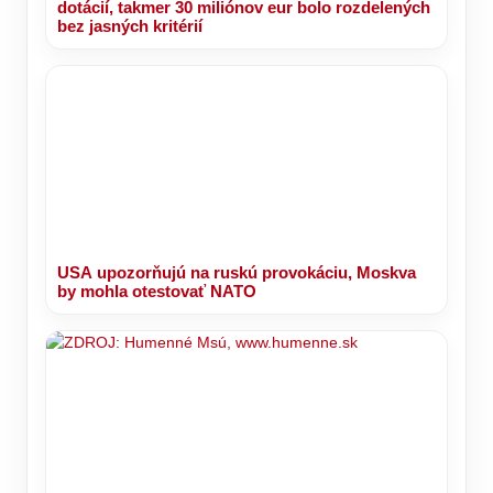
NKÚ varuje pred netransparentným systémom
dotácií, takmer 30 miliónov eur bolo rozdelených
bez jasných kritérií
USA upozorňujú na ruskú provokáciu, Moskva
by mohla otestovať NATO