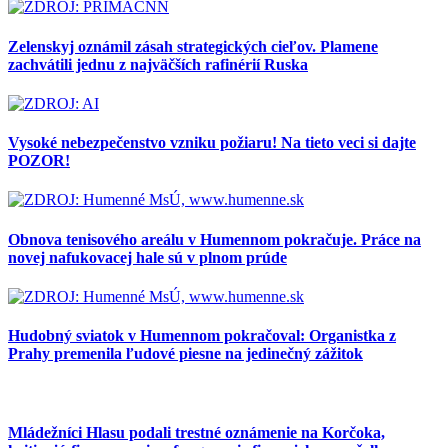
Zelenskyj oznámil zásah strategických cieľov. Plamene
zachvátili jednu z najväčších rafinérií Ruska
Vysoké nebezpečenstvo vzniku požiaru! Na tieto veci si dajte
POZOR!
Obnova tenisového areálu v Humennom pokračuje. Práce na
novej nafukovacej hale sú v plnom prúde
Hudobný sviatok v Humennom pokračoval: Organistka z
Prahy premenila ľudové piesne na jedinečný zážitok
Mládežníci Hlasu podali trestné oznámenie na Korčoka,