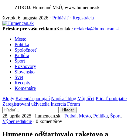
ZDROJ: Humenné MsÚ, www.humenne.sk
štvrtok, 6. augusta 2026 ·
Prihlásiť
·
Registrácia
Priestor pre vašu reklamu
Kontakt:
redakcia@humencan.sk
Mesto
Politika
Spoločnosť
Kultúra
Šport
Rozhovory
Slovensko
Svet
Recepty
Komentáre
Blogy
Kalendár podujatí
Napísať blog
Môj účet
Pridať podujatie
Zaregistrovaní užívatelia
Inzercia
Fórum
Hľadať
28. apríla 2025 · humencan.sk ·
Futbal
,
Mesto
,
Politika
,
Šport
,
Výber redakcie
· 0 komentárov
Humenné odštartovalo raketovo a