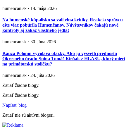
humencan.sk · 14. mája 2026
Na humenské kúpalisko sa valí vlna kritiky. Reakcia správcu
ešte viac pobúrila Humenčanov. Návštevníkov čakajú nové
kontroly aj zákaz vlastného jedla!
humencan.sk · 30. júna 2026
Kauza Polonín vyvoláva otázky. Ako ju vysvetlí prednosta
Okresného úradu Snina Tomáš Kirňak z HLASU, ktorý mieri
na primátorskú stoličku?
humencan.sk · 24. júla 2026
Zatiaľ žiadne blogy.
Zatiaľ žiadne blogy.
Napísať blog
Zatiaľ nie sú aktívni blogeri.