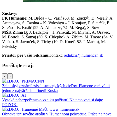
Zostavy:
FK Humenné:
M. Bréda – C. Vasiľ (60. M. Zlacký), D. Veselý, A.
Aremeyaw, S. Tatolna – K. Voloshyn – I. Komjatý, F. Sitarčík, E.
Streňo – B. Krstič (55. A. Abuladze, 74. M. Bega), S. Sow
MŠK Žilina B:
J. Badžgoň – T. Pališčák, M. Mlynář, A. Oravec,
M. Bortoli, S. Šamaj (60. S. Chlepko), A. Ziblim, M. Traore (64. V.
Vaľko), S. Javorček, S. Tichý (10. D. Kmeť, 82. J. Marko), M.
Pekelský
Priestor pre vašu reklamu
Kontakt:
redakcia@humencan.sk
Prečítajte si aj:
‹
›
Zelenskyj oznámil zásah strategických cieľov. Plamene zachvátili
jednu z najväčších rafinérií Ruska
Vysoké nebezpečenstvo vzniku požiaru! Na tieto veci si dajte
POZOR!
Obnova tenisového areálu v Humennom pokračuje. Práce na novej