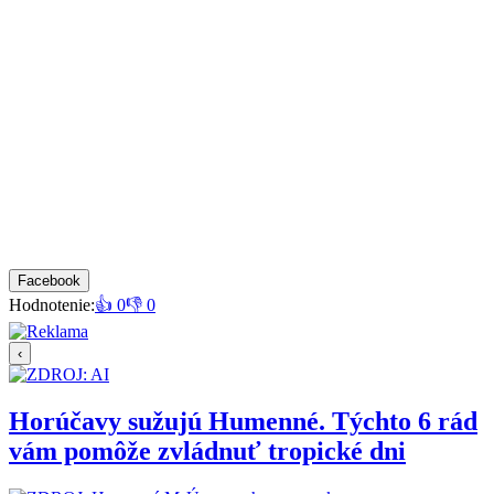
Facebook
Hodnotenie:
👍 0
👎 0
‹
Horúčavy sužujú Humenné. Týchto 6 rád
vám pomôže zvládnuť tropické dni