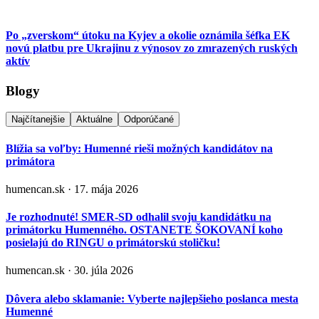
Po „zverskom“ útoku na Kyjev a okolie oznámila šéfka EK
novú platbu pre Ukrajinu z výnosov zo zmrazených ruských
aktív
Blogy
Najčítanejšie
Aktuálne
Odporúčané
Blížia sa voľby: Humenné rieši možných kandidátov na
primátora
humencan.sk · 17. mája 2026
Je rozhodnuté! SMER-SD odhalil svoju kandidátku na
primátorku Humenného. OSTANETE ŠOKOVANÍ koho
posielajú do RINGU o primátorskú stoličku!
humencan.sk · 30. júla 2026
Dôvera alebo sklamanie: Vyberte najlepšieho poslanca mesta
Humenné