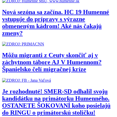
Nová sezóna sa začína. HC 19 Humenné
vstupuje do prípravy s výrazne
obmeneným kádrom! Aké nás čakajú
zmeny?
Môžu migranti z Ceuty skončiť aj v
záchytnom tábore AJ V Humennom?
Španielsko čelí migračnej kríze
Je rozhodnuté! SMER-SD odhalil svoju
kandidátku na primátorku Humenného.
OSTANETE ŠOKOVANÍ koho posielajú
do RINGU o primátorskú stoličku!