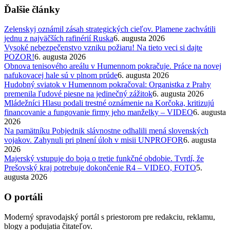
Ďalšie články
Zelenskyj oznámil zásah strategických cieľov. Plamene zachvátili
jednu z najväčších rafinérií Ruska
6. augusta 2026
Vysoké nebezpečenstvo vzniku požiaru! Na tieto veci si dajte
POZOR!
6. augusta 2026
Obnova tenisového areálu v Humennom pokračuje. Práce na novej
nafukovacej hale sú v plnom prúde
6. augusta 2026
Hudobný sviatok v Humennom pokračoval: Organistka z Prahy
premenila ľudové piesne na jedinečný zážitok
6. augusta 2026
Mládežníci Hlasu podali trestné oznámenie na Korčoka, kritizujú
financovanie a fungovanie firmy jeho manželky – VIDEO
6. augusta
2026
Na pamätníku Pobjednik slávnostne odhalili mená slovenských
vojakov. Zahynuli pri plnení úloh v misii UNPROFOR
6. augusta
2026
Majerský vstupuje do boja o tretie funkčné obdobie. Tvrdí, že
Prešovský kraj potrebuje dokončenie R4 – VIDEO, FOTO
5.
augusta 2026
O portáli
Moderný spravodajský portál s priestorom pre redakciu, reklamu,
blogy a podujatia čitateľov.