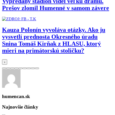
Vypredaný štadión videl veľkú drámu.
Prešov zlomil Humenné v samom závere
Kauza Polonín vyvoláva otázky. Ako ju
vysvetlí prednosta Okresného úradu
Snina Tomáš Kirňak z HLASU, ktorý
mieri na primátorskú stoličku?
›
humencan.sk
Najnovšie články