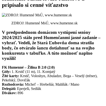
pripísalo si cenné víťazstvo
ZDROJ: Humenné MsÚ, www.humenne.sk
V predposlednom domácom vystúpení sezóny
2024/2025 stálo pred Humenčanmi jasné zadanie –
vyhrať. Vedeli, že Stará Ľubovňa doma stratila
body, čo otváralo šancu dotiahnuť sa na svojho
konkurenta v tabuľke. A túto možnosť naplno
využili!
FK Humenné – Žilina B 2:0 (2:0)
Góly:
1. Krstič (11 m), 11. Komjatý
Žlté karty:
Krstič, Voloshyn, Abuladze, Bega – Veselý (tréner),
Pekelský, Dovičák
Rozhodcovia:
Micheľ – Hrebeňár, Maliňák / Mano
Delegáti:
Eperješi, Sedlák
Divákov:
896