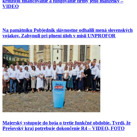
kritizujú financovanie a fungovanie firmy jeho manželky –
VIDEO
Na pamätníku Pobjednik slávnostne odhalili mená slovenských
vojakov. Zahynuli pri plnení úloh v misii UNPROFOR
Majerský vstupuje do boja o tretie funkčné obdobie. Tvrdí, že
Prešovský kraj potrebuje dokončenie R4 – VIDEO, FOTO