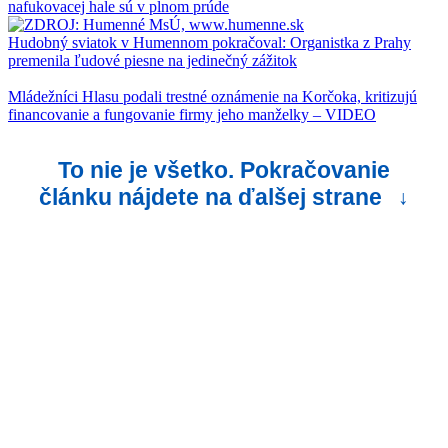
nafukovacej hale sú v plnom prúde
Hudobný sviatok v Humennom pokračoval: Organistka z Prahy
premenila ľudové piesne na jedinečný zážitok
Mládežníci Hlasu podali trestné oznámenie na Korčoka, kritizujú
financovanie a fungovanie firmy jeho manželky – VIDEO
To nie je všetko. Pokračovanie
článku nájdete na ďalšej strane
↓