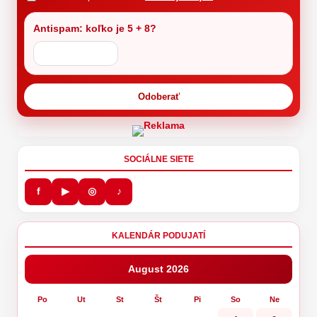
Antispam: koľko je 5 + 8?
Odoberať
SOCIÁLNE SIETE
f
▶
◎
♪
KALENDÁR PODUJATÍ
August 2026
Po
Ut
St
Št
Pi
So
Ne