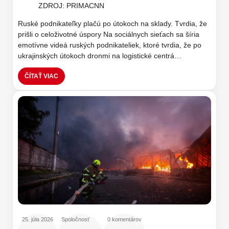
ZDROJ: PRIMACNN
Ruské podnikateľky plačú po útokoch na sklady. Tvrdia, že
prišli o celoživotné úspory Na sociálnych sieťach sa šíria
emotívne videá ruských podnikateliek, ktoré tvrdia, že po
ukrajinských útokoch dronmi na logistické centrá…
ČÍTAŤ VIAC
25. júla 2026
Spoločnosť
0 komentárov
,