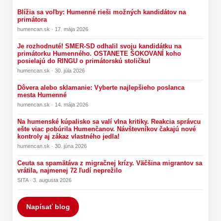
Blížia sa voľby: Humenné rieši možných kandidátov na
primátora
humencan.sk · 17. mája 2026
Je rozhodnuté! SMER-SD odhalil svoju kandidátku na
primátorku Humenného. OSTANETE ŠOKOVANÍ koho
posielajú do RINGU o primátorskú stoličku!
humencan.sk · 30. júla 2026
Dôvera alebo sklamanie: Vyberte najlepšieho poslanca
mesta Humenné
humencan.sk · 14. mája 2026
Na humenské kúpalisko sa valí vlna kritiky. Reakcia správcu
ešte viac pobúrila Humenčanov. Návštevníkov čakajú nové
kontroly aj zákaz vlastného jedla!
humencan.sk · 30. júna 2026
Ceuta sa spamätáva z migračnej krízy. Väčšina migrantov sa
vrátila, najmenej 72 ľudí neprežilo
SITA · 3. augusta 2026
Napísať blog