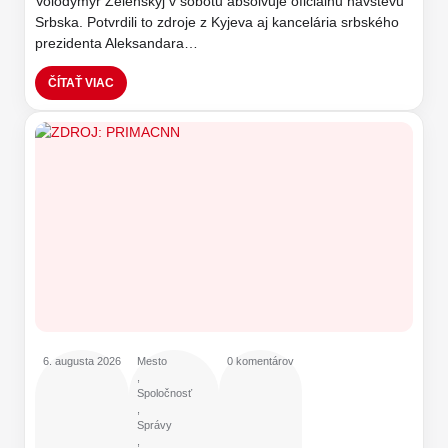
Volodymyr Zelenskyj v sobotu absolvuje oficiálnu návštevu
Srbska. Potvrdili to zdroje z Kyjeva aj kancelária srbského
prezidenta Aleksandara…
ČÍTAŤ VIAC
6. augusta 2026
Mesto
0 komentárov
,
Spoločnosť
,
Správy
,