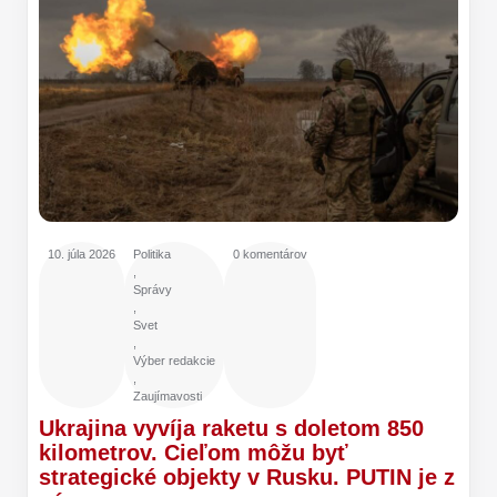
10. júla 2026
Politika
0 komentárov
,
Správy
,
Svet
,
Výber redakcie
,
Zaujímavosti
Ukrajina vyvíja raketu s doletom 850
kilometrov. Cieľom môžu byť
strategické objekty v Rusku. PUTIN je z