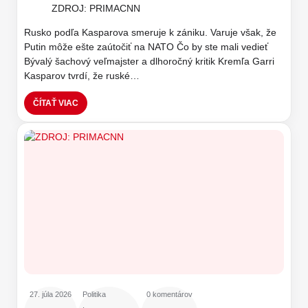
ZDROJ: PRIMACNN
Rusko podľa Kasparova smeruje k zániku. Varuje však, že
Putin môže ešte zaútočiť na NATO Čo by ste mali vedieť
Bývalý šachový veľmajster a dlhoročný kritik Kremľa Garri
Kasparov tvrdí, že ruské…
ČÍTAŤ VIAC
27. júla 2026
Politika
0 komentárov
,