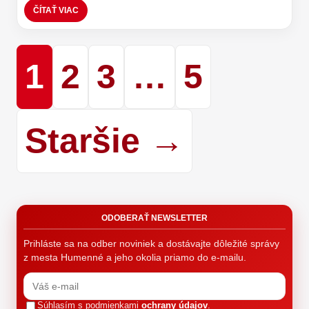
ČÍTAŤ VIAC
Stránkovan
1
2
3
…
5
Staršie →
príspevkov
ODOBERAŤ NEWSLETTER
Prihláste sa na odber noviniek a dostávajte dôležité správy
z mesta Humenné a jeho okolia priamo do e-mailu.
Súhlasím s podmienkami
ochrany údajov
.