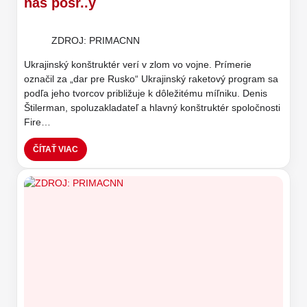
nás posr..y
ZDROJ: PRIMACNN
Ukrajinský konštruktér verí v zlom vo vojne. Prímerie
označil za „dar pre Rusko“ Ukrajinský raketový program sa
podľa jeho tvorcov približuje k dôležitému míľniku. Denis
Štilerman, spoluzakladateľ a hlavný konštruktér spoločnosti
Fire…
ČÍTAŤ VIAC