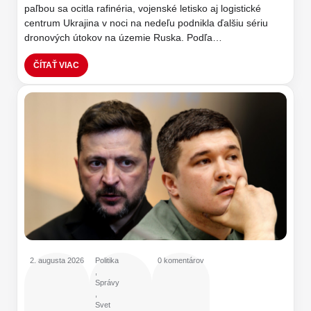
paľbou sa ocitla rafinéria, vojenské letisko aj logistické
centrum Ukrajina v noci na nedeľu podnikla ďalšiu sériu
dronových útokov na územie Ruska. Podľa…
ČÍTAŤ VIAC
2. augusta 2026
Politika
0 komentárov
,
Správy
,
Svet