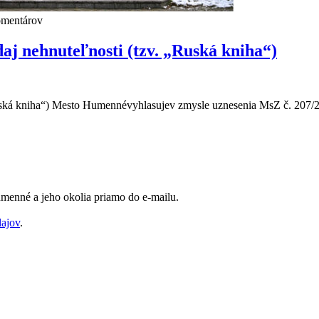
omentárov
 nehnuteľnosti (tzv. „Ruská kniha“)
á kniha“) Mesto Humennévyhlasujev zmysle uznesenia MsZ č. 207/2024
Humenné a jeho okolia priamo do e-mailu.
dajov
.