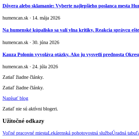
Dôvera alebo sklamanie: Vyberte najlepšieho poslanca mesta H
humencan.sk · 14. mája 2026
Na humenské kúpalisko sa valí vlna kritiky. Reakcia správcu ešt
humencan.sk · 30. júna 2026
Kauza Polonín vyvoláva otázky. Ako ju vysvetlí prednosta Okr
humencan.sk · 24. júla 2026
Zatiaľ žiadne články.
Zatiaľ žiadne články.
Napísať blog
Zatiaľ nie sú aktívni blogeri.
Užitočné odkazy
Voľné pracovné miesta
Lekárenská pohotovostná služba
Úradná tabu