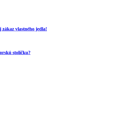
 zákaz vlastného jedla!
orskú stoličku?