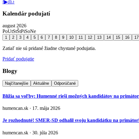
f
▶
◎
♪
Kalendár podujatí
august 2026
Po
Ut
St
Št
Pi
So
Ne
1
2
3
4
5
6
7
8
9
10
11
12
13
14
15
16
17
Zatiaľ nie sú pridané žiadne chystané podujatia.
Pridať podujatie
Blogy
Najčítanejšie
Aktuálne
Odporúčané
Blížia sa voľby: Humenné rieši možných kandidátov na primáto
humencan.sk · 17. mája 2026
Je rozhodnuté! SMER-SD odhalil svoju kandidátku na primá
humencan.sk · 30. júla 2026