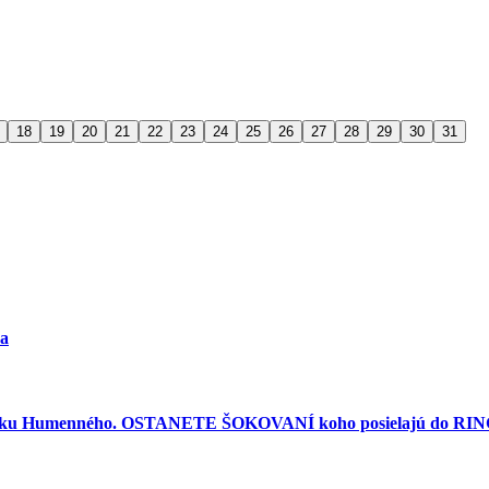
18
19
20
21
22
23
24
25
26
27
28
29
30
31
ra
torku Humenného. OSTANETE ŠOKOVANÍ koho posielajú do RINGU