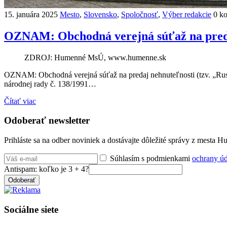
15. januára 2025
Mesto
,
Slovensko
,
Spoločnosť
,
Výber redakcie
0 k
OZNAM: Obchodná verejná súťaž na predaj
ZDROJ: Humenné MsÚ, www.humenne.sk
OZNAM: Obchodná verejná súťaž na predaj nehnuteľnosti (tzv. „Rusk
národnej rady č. 138/1991…
Čítať viac
Odoberať newsletter
Prihláste sa na odber noviniek a dostávajte dôležité správy z mesta 
Súhlasím s podmienkami
ochrany ú
Antispam: koľko je 3 + 4?
Odoberať
Sociálne siete