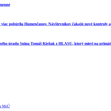
umenné
e viac pobúrila Humenčanov. Návštevníkov čakajú nové kontroly aj
esného úradu Snina Tomáš Kirňak z HLASU, ktorý mieri na primát
ľa MsÚ