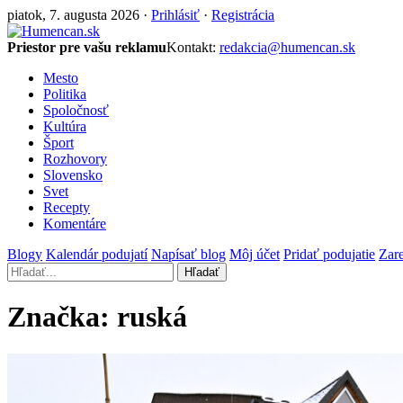
piatok, 7. augusta 2026 ·
Prihlásiť
·
Registrácia
Priestor pre vašu reklamu
Kontakt:
redakcia@humencan.sk
Mesto
Politika
Spoločnosť
Kultúra
Šport
Rozhovory
Slovensko
Svet
Recepty
Komentáre
Blogy
Kalendár podujatí
Napísať blog
Môj účet
Pridať podujatie
Zare
Hľadať
Značka:
ruská