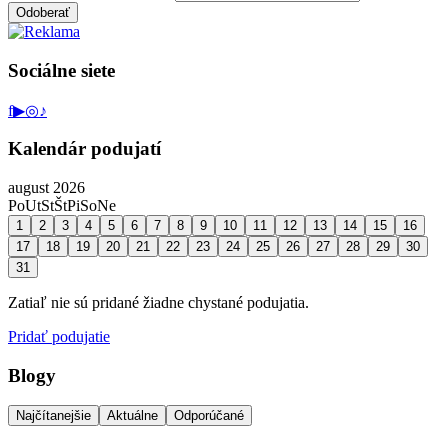
Odoberať
Sociálne siete
f
▶
◎
♪
Kalendár podujatí
august 2026
Po
Ut
St
Št
Pi
So
Ne
1
2
3
4
5
6
7
8
9
10
11
12
13
14
15
16
17
18
19
20
21
22
23
24
25
26
27
28
29
30
31
Zatiaľ nie sú pridané žiadne chystané podujatia.
Pridať podujatie
Blogy
Najčítanejšie
Aktuálne
Odporúčané