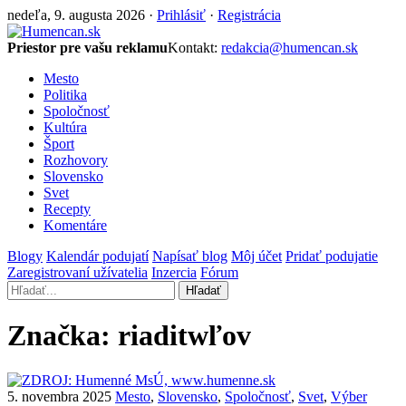
nedeľa, 9. augusta 2026 ·
Prihlásiť
·
Registrácia
Priestor pre vašu reklamu
Kontakt:
redakcia@humencan.sk
Mesto
Politika
Spoločnosť
Kultúra
Šport
Rozhovory
Slovensko
Svet
Recepty
Komentáre
Blogy
Kalendár podujatí
Napísať blog
Môj účet
Pridať podujatie
Zaregistrovaní užívatelia
Inzercia
Fórum
Hľadať
Značka:
riaditwľov
5. novembra 2025
Mesto
,
Slovensko
,
Spoločnosť
,
Svet
,
Výber