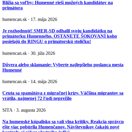
Blížia sa voľby: Humenné rieši možných kandidátov na
primátora
humencan.sk · 17. mája 2026
Je rozhodnuté! SMER-SD odhalil svoju kandidátku na
primátorku Humenného. OSTANETE ŠOKOVANÍ koho
posielajú do RINGU o primátorskú stoličku!
humencan.sk · 30. júla 2026
Dôvera alebo sklamanie: Vyberte najlepšieho poslanca mesta
Humenné
humencan.sk · 14. mája 2026
Ceuta sa spamätáva z migračnej krízy. Väčšina migrantov sa
vrátila, najmenej 72 ľudí neprežilo
SITA · 3. augusta 2026
Na humenské kúpalisko sa valí vlna kritiky. Reakcia správcu
ešte viac pobúrila Humenčanov. Návštevníkov čakajú nové