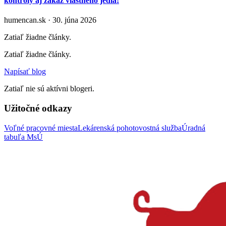
kontroly aj zákaz vlastného jedla!
humencan.sk · 30. júna 2026
Zatiaľ žiadne články.
Zatiaľ žiadne články.
Napísať blog
Zatiaľ nie sú aktívni blogeri.
Užitočné odkazy
Voľné pracovné miesta
Lekárenská pohotovostná služba
Úradná
tabuľa MsÚ