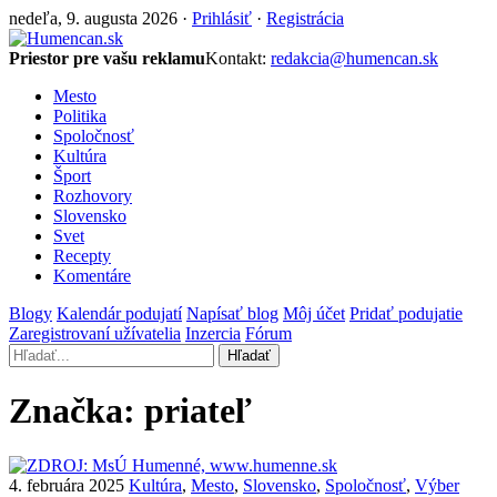
nedeľa, 9. augusta 2026 ·
Prihlásiť
·
Registrácia
Priestor pre vašu reklamu
Kontakt:
redakcia@humencan.sk
Mesto
Politika
Spoločnosť
Kultúra
Šport
Rozhovory
Slovensko
Svet
Recepty
Komentáre
Blogy
Kalendár podujatí
Napísať blog
Môj účet
Pridať podujatie
Zaregistrovaní užívatelia
Inzercia
Fórum
Hľadať
Značka:
priateľ
4. februára 2025
Kultúra
,
Mesto
,
Slovensko
,
Spoločnosť
,
Výber