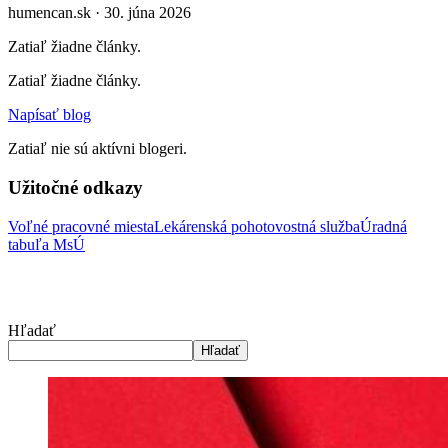
humencan.sk · 30. júna 2026
Zatiaľ žiadne články.
Zatiaľ žiadne články.
Napísať blog
Zatiaľ nie sú aktívni blogeri.
Užitočné odkazy
Voľné pracovné miesta
Lekárenská pohotovostná služba
Úradná
tabuľa MsÚ
Hľadať
Hľadať