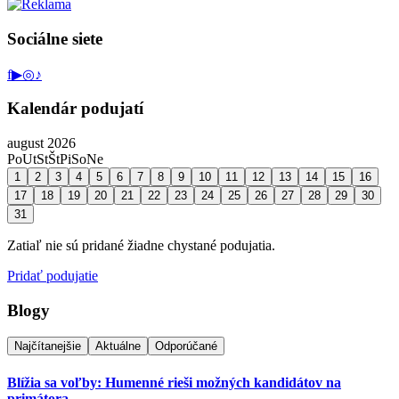
Sociálne siete
f
▶
◎
♪
Kalendár podujatí
august 2026
Po
Ut
St
Št
Pi
So
Ne
1
2
3
4
5
6
7
8
9
10
11
12
13
14
15
16
17
18
19
20
21
22
23
24
25
26
27
28
29
30
31
Zatiaľ nie sú pridané žiadne chystané podujatia.
Pridať podujatie
Blogy
Najčítanejšie
Aktuálne
Odporúčané
Blížia sa voľby: Humenné rieši možných kandidátov na
primátora