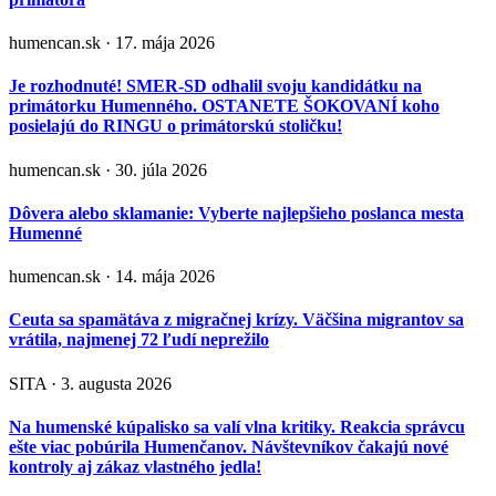
humencan.sk · 17. mája 2026
Je rozhodnuté! SMER-SD odhalil svoju kandidátku na
primátorku Humenného. OSTANETE ŠOKOVANÍ koho
posielajú do RINGU o primátorskú stoličku!
humencan.sk · 30. júla 2026
Dôvera alebo sklamanie: Vyberte najlepšieho poslanca mesta
Humenné
humencan.sk · 14. mája 2026
Ceuta sa spamätáva z migračnej krízy. Väčšina migrantov sa
vrátila, najmenej 72 ľudí neprežilo
SITA · 3. augusta 2026
Na humenské kúpalisko sa valí vlna kritiky. Reakcia správcu
ešte viac pobúrila Humenčanov. Návštevníkov čakajú nové
kontroly aj zákaz vlastného jedla!