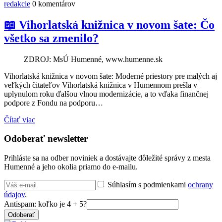
redakcie
0 komentárov
📖 Vihorlatská knižnica v novom šate: Čo
všetko sa zmenilo?
ZDROJ: MsÚ Humenné, www.humenne.sk
Vihorlatská knižnica v novom šate: Moderné priestory pre malých aj
veľkých čitateľov Vihorlatská knižnica v Humennom prešla v
uplynulom roku ďalšou vlnou modernizácie, a to vďaka finančnej
podpore z Fondu na podporu…
Čítať viac
Odoberať newsletter
Prihláste sa na odber noviniek a dostávajte dôležité správy z mesta
Humenné a jeho okolia priamo do e-mailu.
Súhlasím s podmienkami
ochrany
údajov
.
Antispam: koľko je 4 + 5?
Odoberať