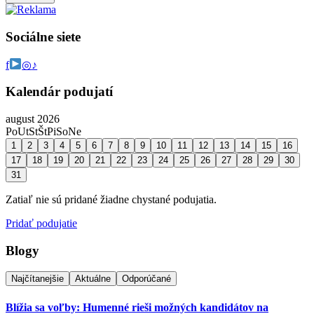
Sociálne siete
f
◎
♪
Kalendár podujatí
august 2026
Po
Ut
St
Št
Pi
So
Ne
1
2
3
4
5
6
7
8
9
10
11
12
13
14
15
16
17
18
19
20
21
22
23
24
25
26
27
28
29
30
31
Zatiaľ nie sú pridané žiadne chystané podujatia.
Pridať podujatie
Blogy
Najčítanejšie
Aktuálne
Odporúčané
Blížia sa voľby: Humenné rieši možných kandidátov na