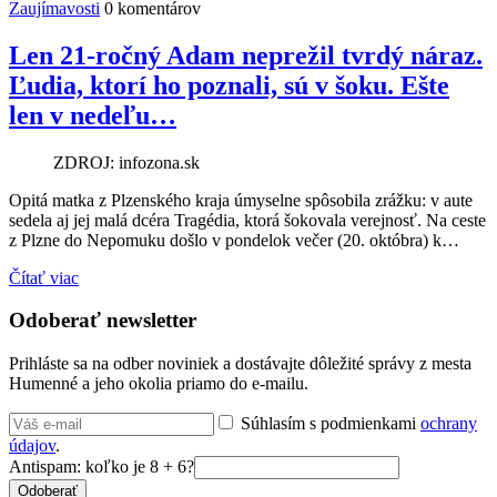
Zaujímavosti
0 komentárov
Len 21-ročný Adam neprežil tvrdý náraz.
Ľudia, ktorí ho poznali, sú v šoku. Ešte
len v nedeľu…
ZDROJ: infozona.sk
Opitá matka z Plzenského kraja úmyselne spôsobila zrážku: v aute
sedela aj jej malá dcéra Tragédia, ktorá šokovala verejnosť. Na ceste
z Plzne do Nepomuku došlo v pondelok večer (20. októbra) k…
Čítať viac
Odoberať newsletter
Prihláste sa na odber noviniek a dostávajte dôležité správy z mesta
Humenné a jeho okolia priamo do e-mailu.
Súhlasím s podmienkami
ochrany
údajov
.
Antispam: koľko je 8 + 6?
Odoberať