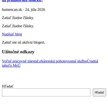
na primátorskú stoličku?
humencan.sk · 24. júla 2026
Zatiaľ žiadne články.
Zatiaľ žiadne články.
Napísať blog
Zatiaľ nie sú aktívni blogeri.
Užitočné odkazy
Voľné pracovné miesta
Lekárenská pohotovostná služba
Úradná
tabuľa MsÚ
Hľadať
Hľadať