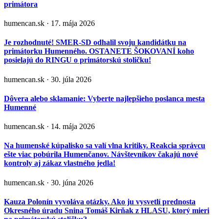
primátora
humencan.sk · 17. mája 2026
Je rozhodnuté! SMER-SD odhalil svoju kandidátku na
primátorku Humenného. OSTANETE ŠOKOVANÍ koho
posielajú do RINGU o primátorskú stoličku!
humencan.sk · 30. júla 2026
Dôvera alebo sklamanie: Vyberte najlepšieho poslanca mesta
Humenné
humencan.sk · 14. mája 2026
Na humenské kúpalisko sa valí vlna kritiky. Reakcia správcu
ešte viac pobúrila Humenčanov. Návštevníkov čakajú nové
kontroly aj zákaz vlastného jedla!
humencan.sk · 30. júna 2026
Kauza Polonín vyvoláva otázky. Ako ju vysvetlí prednosta
Okresného úradu Snina Tomáš Kirňak z HLASU, ktorý mieri