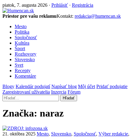
piatok, 7. augusta 2026 ·
Prihlásiť
·
Registrácia
Priestor pre vašu reklamu
Kontakt:
redakcia@humencan.sk
Mesto
Politika
Spoločnosť
Kultúra
Šport
Rozhovory
Slovensko
Svet
Recepty
Komentáre
Blogy
Kalendár podujatí
Napísať blog
Môj účet
Pridať podujatie
Zaregistrovaní užívatelia
Inzercia
Fórum
Hľadať
Značka:
naraz
21. októbra 2025
Mesto
,
Slovensko
,
Spoločnosť
,
Výber redakcie
,