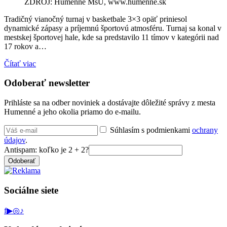
ZDROJ: Humenné MsÚ, www.humenne.sk
Tradičný vianočný turnaj v basketbale 3×3 opäť priniesol
dynamické zápasy a príjemnú športovú atmosféru. Turnaj sa konal v
mestskej športovej hale, kde sa predstavilo 11 tímov v kategórii nad
17 rokov a…
Čítať viac
Odoberať newsletter
Prihláste sa na odber noviniek a dostávajte dôležité správy z mesta
Humenné a jeho okolia priamo do e-mailu.
Súhlasím s podmienkami
ochrany
údajov
.
Antispam: koľko je 2 + 2?
Odoberať
Sociálne siete
f
▶
◎
♪