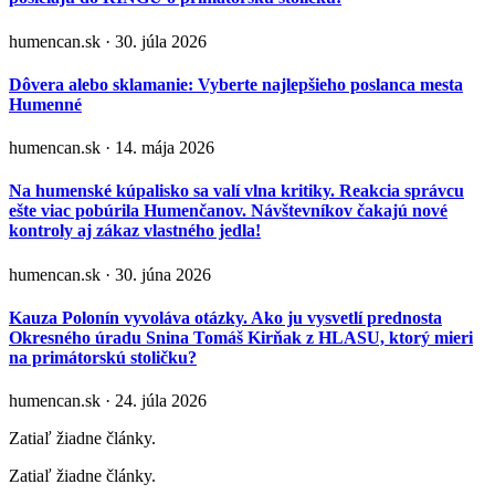
humencan.sk · 30. júla 2026
Dôvera alebo sklamanie: Vyberte najlepšieho poslanca mesta
Humenné
humencan.sk · 14. mája 2026
Na humenské kúpalisko sa valí vlna kritiky. Reakcia správcu
ešte viac pobúrila Humenčanov. Návštevníkov čakajú nové
kontroly aj zákaz vlastného jedla!
humencan.sk · 30. júna 2026
Kauza Polonín vyvoláva otázky. Ako ju vysvetlí prednosta
Okresného úradu Snina Tomáš Kirňak z HLASU, ktorý mieri
na primátorskú stoličku?
humencan.sk · 24. júla 2026
Zatiaľ žiadne články.
Zatiaľ žiadne články.