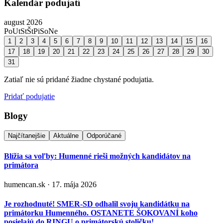
Kalendár podujatí
august 2026
Po
Ut
St
Št
Pi
So
Ne
1
2
3
4
5
6
7
8
9
10
11
12
13
14
15
16
17
18
19
20
21
22
23
24
25
26
27
28
29
30
31
Zatiaľ nie sú pridané žiadne chystané podujatia.
Pridať podujatie
Blogy
Najčítanejšie
Aktuálne
Odporúčané
Blížia sa voľby: Humenné rieši možných kandidátov na
primátora
humencan.sk · 17. mája 2026
Je rozhodnuté! SMER-SD odhalil svoju kandidátku na
primátorku Humenného. OSTANETE ŠOKOVANÍ koho
posielajú do RINGU o primátorskú stoličku!