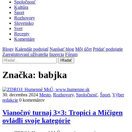
Spoločnosť
Kultúra
Šport
Rozhovory
Slovensko
Svet
Recepty
Komentáre
Blogy
Kalendár podujatí
Napísať blog
Môj účet
Pridať podujatie
Zaregistrovaní užívatelia
Inzercia
Fórum
Hľadať
Značka:
babjka
30. decembra 2024
Mesto
,
Rozhovory
,
Spoločnosť
,
Šport
,
Výber
redakcie
0 komentárov
Vianočný turnaj 3×3: Tropici a Mičigen
ovládli svoje kategórie