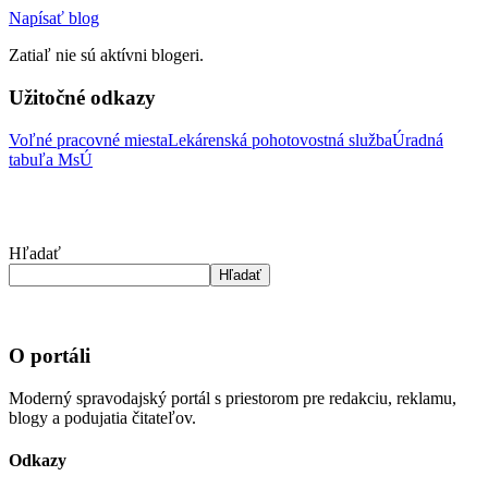
Napísať blog
Zatiaľ nie sú aktívni blogeri.
Užitočné odkazy
Voľné pracovné miesta
Lekárenská pohotovostná služba
Úradná
tabuľa MsÚ
Hľadať
Hľadať
O portáli
Moderný spravodajský portál s priestorom pre redakciu, reklamu,
blogy a podujatia čitateľov.
Odkazy