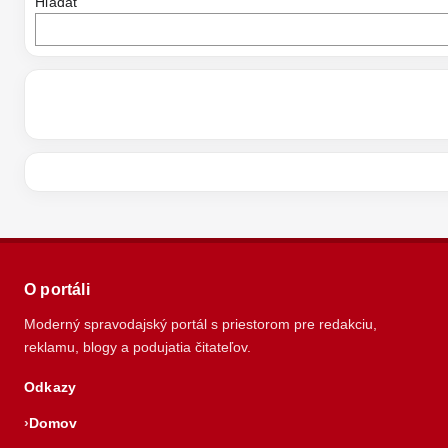
Hľadať
O portáli
Moderný spravodajský portál s priestorom pre redakciu,
reklamu, blogy a podujatia čitateľov.
Odkazy
Domov