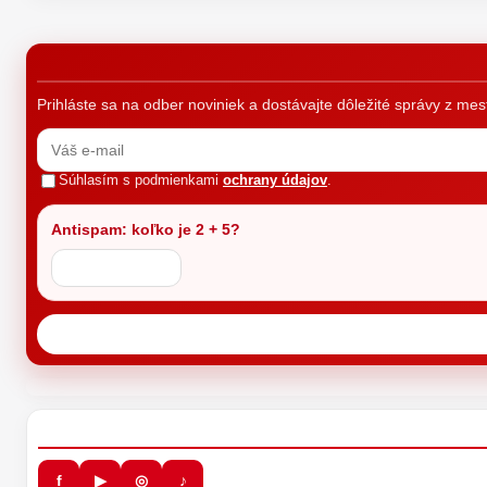
Prihláste sa na odber noviniek a dostávajte dôležité správy z me
Súhlasím s podmienkami
ochrany údajov
.
Antispam: koľko je 2 + 5?
f
▶
◎
♪