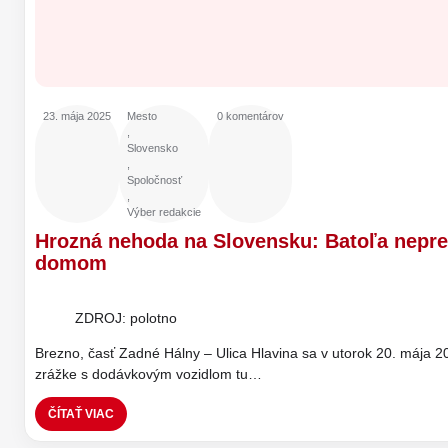
23. mája 2025
Mesto
0 komentárov
,
Slovensko
,
Spoločnosť
,
Výber redakcie
Hrozná nehoda na Slovensku: Batoľa nepre
domom
ZDROJ: polotno
Brezno, časť Zadné Hálny – Ulica Hlavina sa v utorok 20. mája 20
zrážke s dodávkovým vozidlom tu…
ČÍTAŤ VIAC