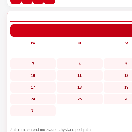
Po
Ut
St
3
4
5
10
11
12
17
18
19
24
25
26
31
Zatiaľ nie sú pridané žiadne chystané podujatia.