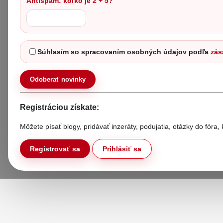
Antispam: koľko je 2 + 5?
Súhlasím so spracovaním osobných údajov podľa
zás
Odoberať novinky
Registráciou získate:
Môžete písať blogy, pridávať inzeráty, podujatia, otázky do fóra
Registrovať sa
Prihlásiť sa