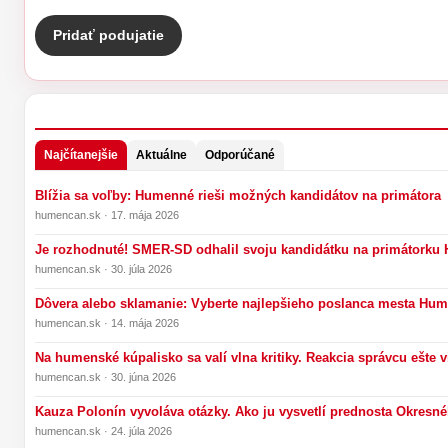
Pridať podujatie
Najčítanejšie
Aktuálne
Odporúčané
Blížia sa voľby: Humenné rieši možných kandidátov na primátora
humencan.sk · 17. mája 2026
Je rozhodnuté! SMER-SD odhalil svoju kandidátku na primátork
humencan.sk · 30. júla 2026
Dôvera alebo sklamanie: Vyberte najlepšieho poslanca mesta Hu
humencan.sk · 14. mája 2026
Na humenské kúpalisko sa valí vlna kritiky. Reakcia správcu ešte 
humencan.sk · 30. júna 2026
Kauza Polonín vyvoláva otázky. Ako ju vysvetlí prednosta Okresn
humencan.sk · 24. júla 2026