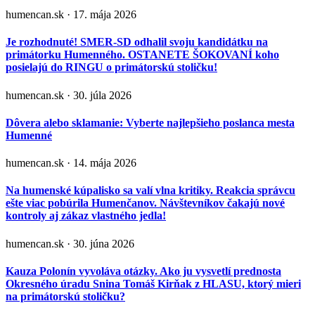
humencan.sk · 17. mája 2026
Je rozhodnuté! SMER-SD odhalil svoju kandidátku na
primátorku Humenného. OSTANETE ŠOKOVANÍ koho
posielajú do RINGU o primátorskú stoličku!
humencan.sk · 30. júla 2026
Dôvera alebo sklamanie: Vyberte najlepšieho poslanca mesta
Humenné
humencan.sk · 14. mája 2026
Na humenské kúpalisko sa valí vlna kritiky. Reakcia správcu
ešte viac pobúrila Humenčanov. Návštevníkov čakajú nové
kontroly aj zákaz vlastného jedla!
humencan.sk · 30. júna 2026
Kauza Polonín vyvoláva otázky. Ako ju vysvetlí prednosta
Okresného úradu Snina Tomáš Kirňak z HLASU, ktorý mieri
na primátorskú stoličku?