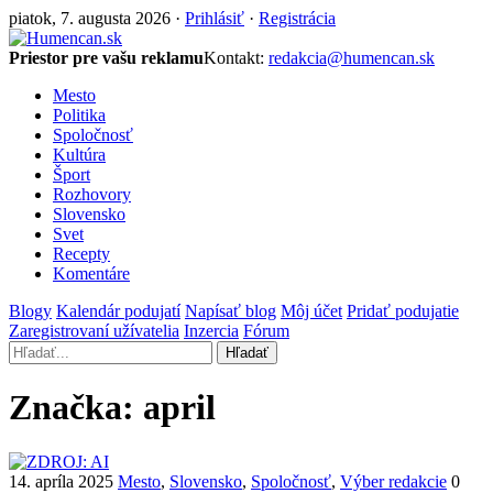
piatok, 7. augusta 2026 ·
Prihlásiť
·
Registrácia
Priestor pre vašu reklamu
Kontakt:
redakcia@humencan.sk
Mesto
Politika
Spoločnosť
Kultúra
Šport
Rozhovory
Slovensko
Svet
Recepty
Komentáre
Blogy
Kalendár podujatí
Napísať blog
Môj účet
Pridať podujatie
Zaregistrovaní užívatelia
Inzercia
Fórum
Hľadať
Značka:
april
14. apríla 2025
Mesto
,
Slovensko
,
Spoločnosť
,
Výber redakcie
0