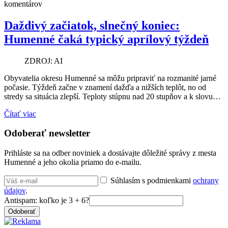
komentárov
Daždivý začiatok, slnečný koniec:
Humenné čaká typický aprílový týždeň
ZDROJ: AI
Obyvatelia okresu Humenné sa môžu pripraviť na rozmanité jarné
počasie. Týždeň začne v znamení dažďa a nižších teplôt, no od
stredy sa situácia zlepší. Teploty stúpnu nad 20 stupňov a k slovu…
Čítať viac
Odoberať newsletter
Prihláste sa na odber noviniek a dostávajte dôležité správy z mesta
Humenné a jeho okolia priamo do e-mailu.
Súhlasím s podmienkami
ochrany
údajov
.
Antispam: koľko je 3 + 6?
Odoberať