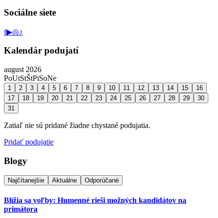
Sociálne siete
f
▶
◎
♪
Kalendár podujatí
august 2026
Po
Ut
St
Št
Pi
So
Ne
1
2
3
4
5
6
7
8
9
10
11
12
13
14
15
16
17
18
19
20
21
22
23
24
25
26
27
28
29
30
31
Zatiaľ nie sú pridané žiadne chystané podujatia.
Pridať podujatie
Blogy
Najčítanejšie
Aktuálne
Odporúčané
Blížia sa voľby: Humenné rieši možných kandidátov na
primátora