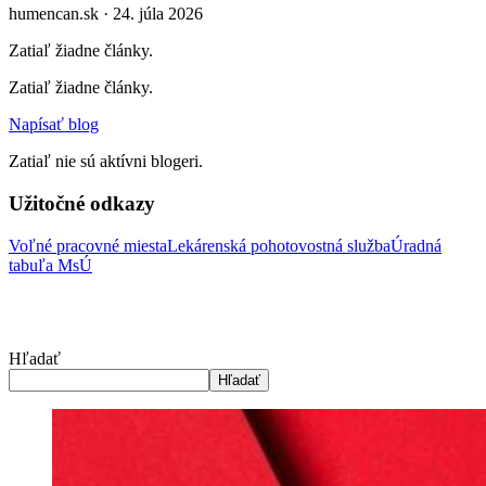
humencan.sk · 24. júla 2026
Zatiaľ žiadne články.
Zatiaľ žiadne články.
Napísať blog
Zatiaľ nie sú aktívni blogeri.
Užitočné odkazy
Voľné pracovné miesta
Lekárenská pohotovostná služba
Úradná
tabuľa MsÚ
Hľadať
Hľadať