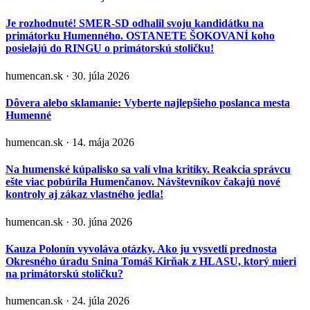
Je rozhodnuté! SMER-SD odhalil svoju kandidátku na
primátorku Humenného. OSTANETE ŠOKOVANÍ koho
posielajú do RINGU o primátorskú stoličku!
humencan.sk · 30. júla 2026
Dôvera alebo sklamanie: Vyberte najlepšieho poslanca mesta
Humenné
humencan.sk · 14. mája 2026
Na humenské kúpalisko sa valí vlna kritiky. Reakcia správcu
ešte viac pobúrila Humenčanov. Návštevníkov čakajú nové
kontroly aj zákaz vlastného jedla!
humencan.sk · 30. júna 2026
Kauza Polonín vyvoláva otázky. Ako ju vysvetlí prednosta
Okresného úradu Snina Tomáš Kirňak z HLASU, ktorý mieri
na primátorskú stoličku?
humencan.sk · 24. júla 2026