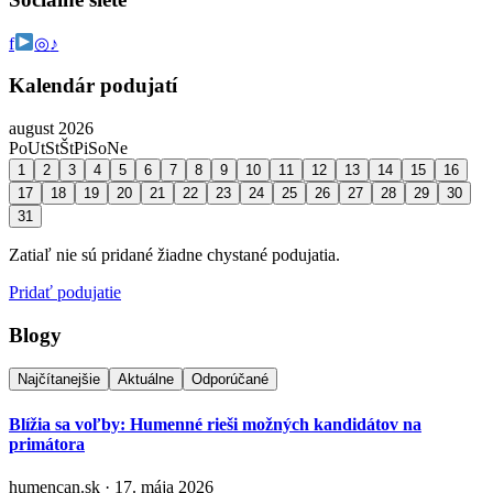
f
◎
♪
Kalendár podujatí
august 2026
Po
Ut
St
Št
Pi
So
Ne
1
2
3
4
5
6
7
8
9
10
11
12
13
14
15
16
17
18
19
20
21
22
23
24
25
26
27
28
29
30
31
Zatiaľ nie sú pridané žiadne chystané podujatia.
Pridať podujatie
Blogy
Najčítanejšie
Aktuálne
Odporúčané
Blížia sa voľby: Humenné rieši možných kandidátov na
primátora
humencan.sk · 17. mája 2026