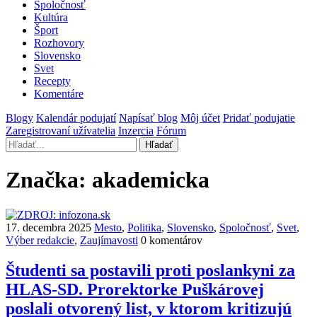
Spoločnosť
Kultúra
Šport
Rozhovory
Slovensko
Svet
Recepty
Komentáre
Blogy
Kalendár podujatí
Napísať blog
Môj účet
Pridať podujatie
Zaregistrovaní užívatelia
Inzercia
Fórum
Hľadať
Značka:
akademicka
17. decembra 2025
Mesto
,
Politika
,
Slovensko
,
Spoločnosť
,
Svet
,
Výber redakcie
,
Zaujímavosti
0 komentárov
Študenti sa postavili proti poslankyni za
HLAS-SD. Prorektorke Puškárovej
poslali otvorený list, v ktorom kritizujú