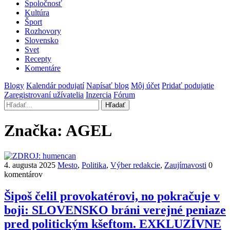
Spoločnosť
Kultúra
Šport
Rozhovory
Slovensko
Svet
Recepty
Komentáre
Blogy
Kalendár podujatí
Napísať blog
Môj účet
Pridať podujatie
Zaregistrovaní užívatelia
Inzercia
Fórum
Hľadať
Značka:
AGEL
4. augusta 2025
Mesto
,
Politika
,
Výber redakcie
,
Zaujímavosti
0
komentárov
Šipoš čelil provokatérovi, no pokračuje v
boji: SLOVENSKO bráni verejné peniaze
pred politickým kšeftom. EXKLUZÍVNE