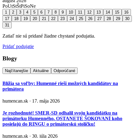
august 2026
Po
Ut
St
Št
Pi
So
Ne
1
2
3
4
5
6
7
8
9
10
11
12
13
14
15
16
17
18
19
20
21
22
23
24
25
26
27
28
29
30
31
Zatiaľ nie sú pridané žiadne chystané podujatia.
Pridať podujatie
Blogy
Najčítanejšie
Aktuálne
Odporúčané
Blížia sa voľby: Humenné rieši možných kandidátov na
primátora
humencan.sk · 17. mája 2026
Je rozhodnuté! SMER-SD odhalil svoju kandidátku na
primátorku Humenného. OSTANETE ŠOKOVANÍ koho
posielajú do RINGU o primátorskú stoličku!
humencan.sk · 30. júla 2026