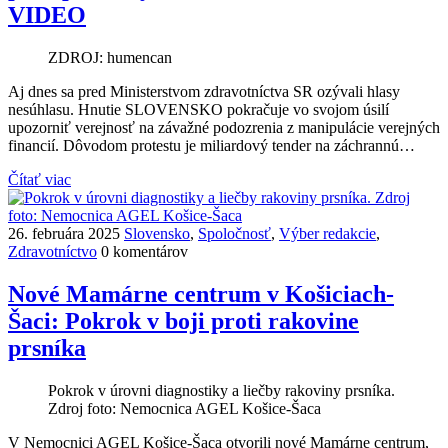
VIDEO
ZDROJ: humencan
Aj dnes sa pred Ministerstvom zdravotníctva SR ozývali hlasy
nesúhlasu. Hnutie SLOVENSKO pokračuje vo svojom úsilí
upozorniť verejnosť na závažné podozrenia z manipulácie verejných
financií. Dôvodom protestu je miliardový tender na záchrannú…
Čítať viac
26. februára 2025
Slovensko
,
Spoločnosť
,
Výber redakcie
,
Zdravotníctvo
0 komentárov
Nové Mamárne centrum v Košiciach-
Šaci: Pokrok v boji proti rakovine
prsníka
Pokrok v úrovni diagnostiky a liečby rakoviny prsníka.
Zdroj foto: Nemocnica AGEL Košice-Šaca
V Nemocnici AGEL Košice-Šaca otvorili nové Mamárne centrum,