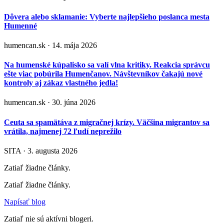
Dôvera alebo sklamanie: Vyberte najlepšieho poslanca mesta
Humenné
humencan.sk · 14. mája 2026
Na humenské kúpalisko sa valí vlna kritiky. Reakcia správcu
ešte viac pobúrila Humenčanov. Návštevníkov čakajú nové
kontroly aj zákaz vlastného jedla!
humencan.sk · 30. júna 2026
Ceuta sa spamätáva z migračnej krízy. Väčšina migrantov sa
vrátila, najmenej 72 ľudí neprežilo
SITA · 3. augusta 2026
Zatiaľ žiadne články.
Zatiaľ žiadne články.
Napísať blog
Zatiaľ nie sú aktívni blogeri.