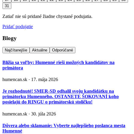
31
Zatiaľ nie sú pridané žiadne chystané podujatia.
Pridať podujatie
Blogy
Najčítanejšie
Aktuálne
Odporúčané
Blížia sa voľby: Humenné rieši možných kandidátov na
primátora
humencan.sk · 17. mája 2026
Je rozhodnuté! SMER-SD odhalil svoju kandidátku na
primátorku Humenného. OSTANETE ŠOKOVANÍ koho
posielajú do RINGU o primátorskú stoličku!
humencan.sk · 30. júla 2026
Dôvera alebo sklamanie: Vyberte najlepšieho poslanca mesta
Humenné