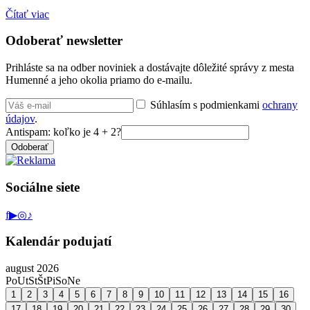
Čítať viac
Odoberať newsletter
Prihláste sa na odber noviniek a dostávajte dôležité správy z mesta
Humenné a jeho okolia priamo do e-mailu.
Súhlasím s podmienkami
ochrany
údajov
.
Antispam: koľko je 4 + 2?
Odoberať
Sociálne siete
f
▶
◎
♪
Kalendár podujatí
august 2026
Po
Ut
St
Št
Pi
So
Ne
1
2
3
4
5
6
7
8
9
10
11
12
13
14
15
16
17
18
19
20
21
22
23
24
25
26
27
28
29
30