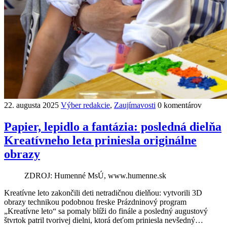
22. augusta 2025
Výber redakcie
,
Zaujímavosti
0 komentárov
Papier, lepidlo a fantázia: posledná dielňa
Kreatívneho leta priniesla originálne
obrazy
ZDROJ: Humenné MsÚ, www.humenne.sk
Kreatívne leto zakončili deti netradičnou dielňou: vytvorili 3D
obrazy technikou podobnou freske Prázdninový program
„Kreatívne leto“ sa pomaly blíži do finále a posledný augustový
štvrtok patril tvorivej dielni, ktorá deťom priniesla nevšedný…