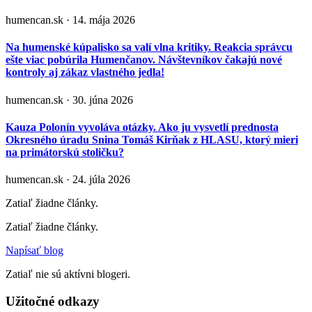
humencan.sk · 14. mája 2026
Na humenské kúpalisko sa valí vlna kritiky. Reakcia správcu
ešte viac pobúrila Humenčanov. Návštevníkov čakajú nové
kontroly aj zákaz vlastného jedla!
humencan.sk · 30. júna 2026
Kauza Polonín vyvoláva otázky. Ako ju vysvetlí prednosta
Okresného úradu Snina Tomáš Kirňak z HLASU, ktorý mieri
na primátorskú stoličku?
humencan.sk · 24. júla 2026
Zatiaľ žiadne články.
Zatiaľ žiadne články.
Napísať blog
Zatiaľ nie sú aktívni blogeri.
Užitočné odkazy