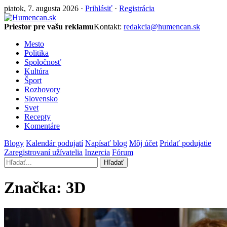
piatok, 7. augusta 2026 ·
Prihlásiť
·
Registrácia
Priestor pre vašu reklamu
Kontakt:
redakcia@humencan.sk
Mesto
Politika
Spoločnosť
Kultúra
Šport
Rozhovory
Slovensko
Svet
Recepty
Komentáre
Blogy
Kalendár podujatí
Napísať blog
Môj účet
Pridať podujatie
Zaregistrovaní užívatelia
Inzercia
Fórum
Hľadať
Značka:
3D