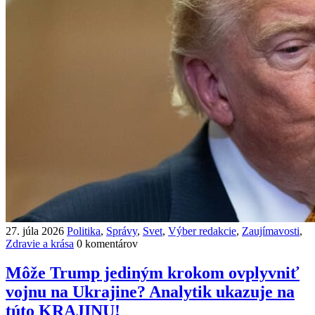
27. júla 2026
Politika
,
Správy
,
Svet
,
Výber redakcie
,
Zaujímavosti
,
Zdravie a krása
0 komentárov
Môže Trump jediným krokom ovplyvniť
vojnu na Ukrajine? Analytik ukazuje na
túto KRAJINU!