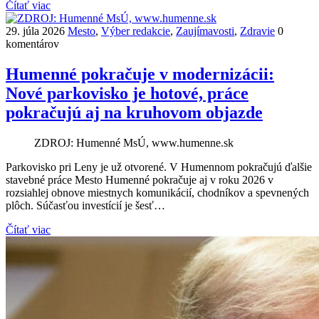
Čítať viac
29. júla 2026
Mesto
,
Výber redakcie
,
Zaujímavosti
,
Zdravie
0
komentárov
Humenné pokračuje v modernizácii:
Nové parkovisko je hotové, práce
pokračujú aj na kruhovom objazde
ZDROJ: Humenné MsÚ, www.humenne.sk
Parkovisko pri Leny je už otvorené. V Humennom pokračujú ďalšie
stavebné práce Mesto Humenné pokračuje aj v roku 2026 v
rozsiahlej obnove miestnych komunikácií, chodníkov a spevnených
plôch. Súčasťou investícií je šesť…
Čítať viac