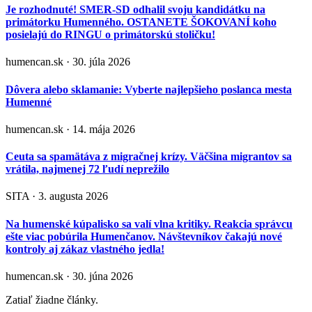
Je rozhodnuté! SMER-SD odhalil svoju kandidátku na
primátorku Humenného. OSTANETE ŠOKOVANÍ koho
posielajú do RINGU o primátorskú stoličku!
humencan.sk · 30. júla 2026
Dôvera alebo sklamanie: Vyberte najlepšieho poslanca mesta
Humenné
humencan.sk · 14. mája 2026
Ceuta sa spamätáva z migračnej krízy. Väčšina migrantov sa
vrátila, najmenej 72 ľudí neprežilo
SITA · 3. augusta 2026
Na humenské kúpalisko sa valí vlna kritiky. Reakcia správcu
ešte viac pobúrila Humenčanov. Návštevníkov čakajú nové
kontroly aj zákaz vlastného jedla!
humencan.sk · 30. júna 2026
Zatiaľ žiadne články.