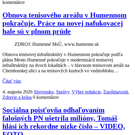
komentárov
Obnova tenisového areálu v Humennom
pokračuje. Práce na novej nafukovacej
hale sú v plnom prúde
ZDROJ: Humenné MsÚ, www.humenne.sk
Obnova tenisovej infraštruktúry v Humennom pokračuje podľa
plánu Mesto Humenné pokračuje v modernizácii tenisovej
infraštruktúry na dvoch lokalitách – v hlavnom tenisovom areáli na
Chemlonskej ulici a na tenisových kurtoch vo vnútrobloku…
Čítať viac
4. augusta 2026
Slovensko
,
Správy
,
Výber redakcie
,
Zaujímavosti
,
Zdravie a krása
0 komentárov
Sociálna poisťovňa odhaľovaním
falošných PN ušetrila milióny, Tomáš
hlási ich rekordne nízke číslo – VIDEO,
FOTO