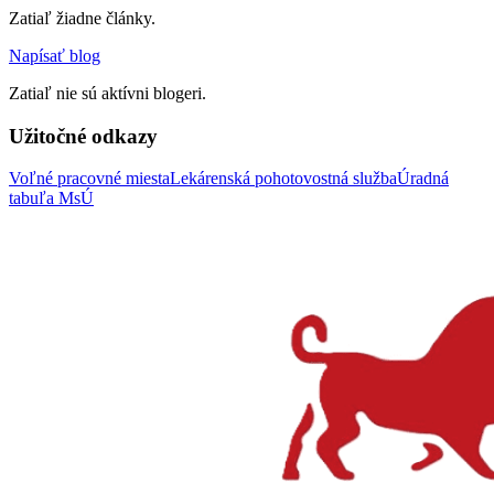
Zatiaľ žiadne články.
Napísať blog
Zatiaľ nie sú aktívni blogeri.
Užitočné odkazy
Voľné pracovné miesta
Lekárenská pohotovostná služba
Úradná
tabuľa MsÚ