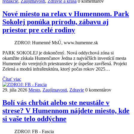
redakcie
,
Zaujímavosti
,
Zdravie a krása
0 komentárov
Nové miesto na relax v Humennom. Park
Sokolej ponúka prírodu, zábavu aj
priestor pre celé rodiny
ZDROJ: Humenné MsÚ, www.humenne.sk
PARK SOKOLEJ je dokončený. Nová oddychová zóna si
okamžite získala Humenčanov Jedna z najväčších investícií mesta
Humenné do verejných priestranstiev je úspešne zavŕšená. Projekt
Zelená a modrá infraštruktúra, ktorý počas rokov 2025…
Čítať viac
29. júla 2026
Mesto
,
Zaujímavosti
,
Zdravie
0 komentárov
Bolí vás chrbát alebo ste neustále v
strese? V Humennom nájdete miesto, kde
si vaše telo oddýchne
ZDROJ: FB - Fascia