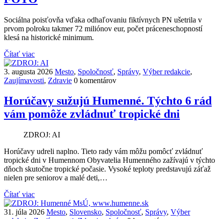
Sociálna poisťovňa vďaka odhaľovaniu fiktívnych PN ušetrila v
prvom polroku takmer 72 miliónov eur, počet práceneschopností
klesá na historické minimum.
Čítať viac
3. augusta 2026
Mesto
,
Spoločnosť
,
Správy
,
Výber redakcie
,
Zaujímavosti
,
Zdravie
0 komentárov
Horúčavy sužujú Humenné. Týchto 6 rád
vám pomôže zvládnuť tropické dni
ZDROJ: AI
Horúčavy udreli naplno. Tieto rady vám môžu pomôcť zvládnuť
tropické dni v Humennom Obyvatelia Humenného zažívajú v týchto
dňoch skutočne tropické počasie. Vysoké teploty predstavujú záťaž
nielen pre seniorov a malé deti,…
Čítať viac
31. júla 2026
Mesto
,
Slovensko
,
Spoločnosť
,
Správy
,
Výber