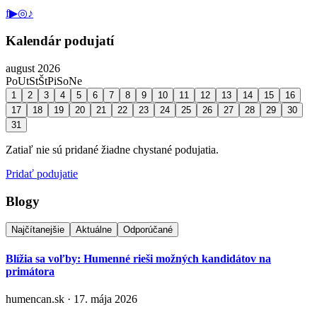
f
▶
◎
♪
Kalendár podujatí
august 2026
Po
Ut
St
Št
Pi
So
Ne
1
2
3
4
5
6
7
8
9
10
11
12
13
14
15
16
17
18
19
20
21
22
23
24
25
26
27
28
29
30
31
Zatiaľ nie sú pridané žiadne chystané podujatia.
Pridať podujatie
Blogy
Najčítanejšie
Aktuálne
Odporúčané
Blížia sa voľby: Humenné rieši možných kandidátov na
primátora
humencan.sk · 17. mája 2026