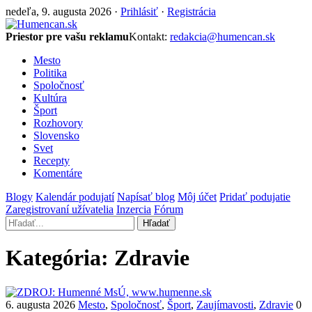
nedeľa, 9. augusta 2026 ·
Prihlásiť
·
Registrácia
Priestor pre vašu reklamu
Kontakt:
redakcia@humencan.sk
Mesto
Politika
Spoločnosť
Kultúra
Šport
Rozhovory
Slovensko
Svet
Recepty
Komentáre
Blogy
Kalendár podujatí
Napísať blog
Môj účet
Pridať podujatie
Zaregistrovaní užívatelia
Inzercia
Fórum
Hľadať
Kategória:
Zdravie
6. augusta 2026
Mesto
,
Spoločnosť
,
Šport
,
Zaujímavosti
,
Zdravie
0