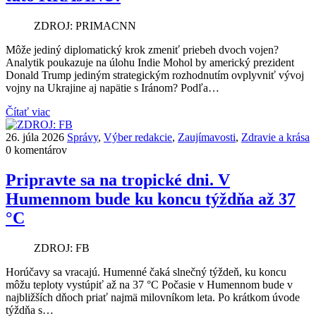
ZDROJ: PRIMACNN
Môže jediný diplomatický krok zmeniť priebeh dvoch vojen?
Analytik poukazuje na úlohu Indie Mohol by americký prezident
Donald Trump jediným strategickým rozhodnutím ovplyvniť vývoj
vojny na Ukrajine aj napätie s Iránom? Podľa…
Čítať viac
26. júla 2026
Správy
,
Výber redakcie
,
Zaujímavosti
,
Zdravie a krása
0 komentárov
Pripravte sa na tropické dni. V
Humennom bude ku koncu týždňa až 37
°C
ZDROJ: FB
Horúčavy sa vracajú. Humenné čaká slnečný týždeň, ku koncu
môžu teploty vystúpiť až na 37 °C Počasie v Humennom bude v
najbližších dňoch priať najmä milovníkom leta. Po krátkom úvode
týždňa s…