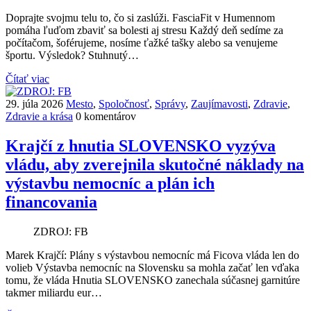
Doprajte svojmu telu to, čo si zaslúži. FasciaFit v Humennom
pomáha ľuďom zbaviť sa bolesti aj stresu Každý deň sedíme za
počítačom, šoférujeme, nosíme ťažké tašky alebo sa venujeme
športu. Výsledok? Stuhnutý…
Čítať viac
29. júla 2026
Mesto
,
Spoločnosť
,
Správy
,
Zaujímavosti
,
Zdravie
,
Zdravie a krása
0 komentárov
Krajčí z hnutia SLOVENSKO vyzýva
vládu, aby zverejnila skutočné náklady na
výstavbu nemocníc a plán ich
financovania
ZDROJ: FB
Marek Krajčí: Plány s výstavbou nemocníc má Ficova vláda len do
volieb Výstavba nemocníc na Slovensku sa mohla začať len vďaka
tomu, že vláda Hnutia SLOVENSKO zanechala súčasnej garnitúre
takmer miliardu eur…