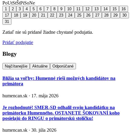
Po
Ut
St
Št
Pi
So
Ne
1
2
3
4
5
6
7
8
9
10
11
12
13
14
15
16
17
18
19
20
21
22
23
24
25
26
27
28
29
30
31
Zatiaľ nie sú pridané žiadne chystané podujatia.
Pridať podujatie
Blogy
Najčítanejšie
Aktuálne
Odporúčané
Blížia sa voľby: Humenné rieši možných kandidátov na
primátora
humencan.sk · 17. mája 2026
Je rozhodnuté! SMER-SD odhalil svoju kandidátku na
primátorku Humenného. OSTANETE ŠOKOVANÍ koho
posielajú do RINGU o primátorskú stoličku!
humencan.sk · 30. júla 2026