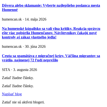
Dôvera alebo sklamanie: Vyberte najlepšieho poslanca mesta
Humenné
humencan.sk · 14. mája 2026
Na humenské kúpalisko sa valí vlna kritiky. Reakcia správcu
ešte viac pobúrila Humenčanov. Návštevníkov čakajú nové
kontroly aj zákaz vlastného jedla!
humencan.sk · 30. júna 2026
Ceuta sa spamätáva z migračnej krízy. Väčšina migrantov sa
vrátila, najmenej 72 ľudí neprežilo
SITA · 3. augusta 2026
Zatiaľ žiadne články.
Zatiaľ žiadne články.
Napísať blog
Zatiaľ nie sú aktívni blogeri.