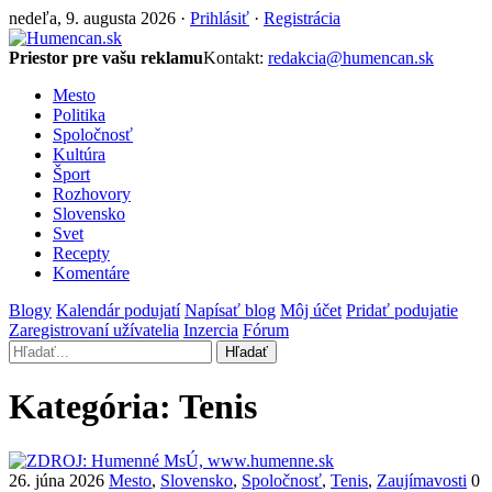
nedeľa, 9. augusta 2026 ·
Prihlásiť
·
Registrácia
Priestor pre vašu reklamu
Kontakt:
redakcia@humencan.sk
Mesto
Politika
Spoločnosť
Kultúra
Šport
Rozhovory
Slovensko
Svet
Recepty
Komentáre
Blogy
Kalendár podujatí
Napísať blog
Môj účet
Pridať podujatie
Zaregistrovaní užívatelia
Inzercia
Fórum
Hľadať
Kategória:
Tenis
26. júna 2026
Mesto
,
Slovensko
,
Spoločnosť
,
Tenis
,
Zaujímavosti
0