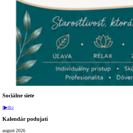
Sociálne siete
f
▶
◎
♪
Kalendár podujatí
august 2026