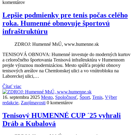
komentárov
Lepšie podmienky pre tenis počas celého
roka. Humenné obnovuje športovú
infraštruktúru
ZDROJ: Humenné MsÚ, www.humenne.sk
TENISOVÁ OBNOVA: Humenné investuje do moderných kurtov
a celoročného športovania Tenisová infraštruktúra v Humennom
prejde výraznou modernizáciou. Mesto spúšťa projekt obnovy
tenisových areálov na Chemlonskej ulici a vo vnútrobloku na
Laboreckej ulici,…
Čítať viac
16. septembra 2025
Mesto
,
Spoločnosť
,
Šport
,
Tenis
,
Výber
redakcie
,
Zaujímavosti
0 komentárov
Tenisový HUMENNÉ CUP ´25 vyhrali
Dráb a Kubalová