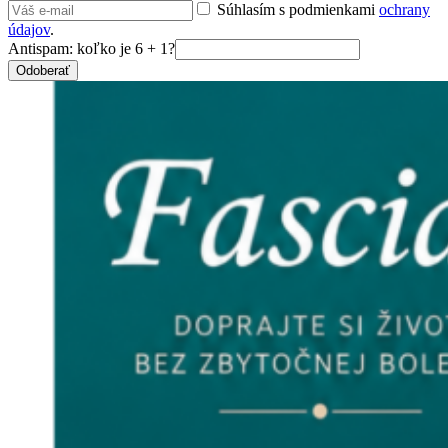
Súhlasím s podmienkami
ochrany
údajov
.
Antispam: koľko je 6 + 1?
Odoberať