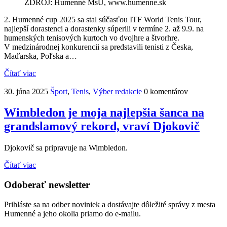
ZDROJ: Humenné MsÚ, www.humenne.sk
2. Humenné cup 2025 sa stal súčasťou ITF World Tenis Tour,
najlepší dorastenci a dorastenky súperili v termíne 2. až 9.9. na
humenských tenisových kurtoch vo dvojhre a štvorhre.
V medzinárodnej konkurencii sa predstavili tenisti z Česka,
Maďarska, Poľska a…
Čítať viac
30. júna 2025
Šport
,
Tenis
,
Výber redakcie
0 komentárov
Wimbledon je moja najlepšia šanca na
grandslamový rekord, vraví Djokovič
Djokovič sa pripravuje na Wimbledon.
Čítať viac
Odoberať newsletter
Prihláste sa na odber noviniek a dostávajte dôležité správy z mesta
Humenné a jeho okolia priamo do e-mailu.