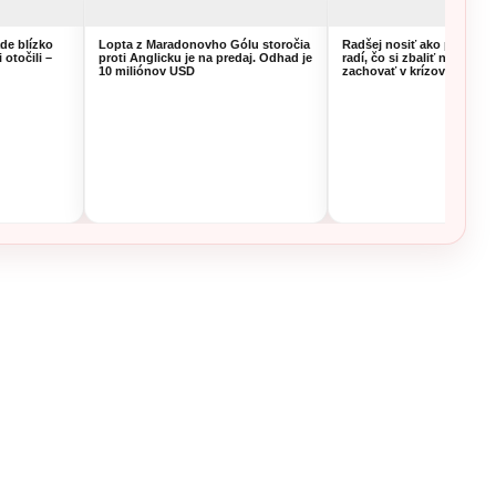
ade blízko
Lopta z Maradonovho Gólu storočia
Radšej nosiť ako prosiť. 
 otočili –
proti Anglicku je na predaj. Odhad je
radí, čo si zbaliť na túru a
10 miliónov USD
zachovať v krízovej situáci