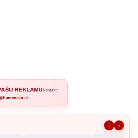
 VAŠU REKLAMU
Kontakt:
a@humencan.sk
‹
›