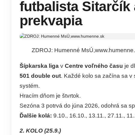
futbalista Sitarčí
prekvapia
ZDROJ: Humenné MsÚ,www.humenne.
Šípkarska liga
v
Centre voľného času
je d
501 double out
. Každé kolo sa začína sa v
systém.
Hracím dňom je štvrtok.
Sezóna 3 potrvá do júna 2026, odohrá sa spo
Ďalšie kolá:
9.10., 16.10., 13.11., 27.11., 11
2. KOLO (25.9.)