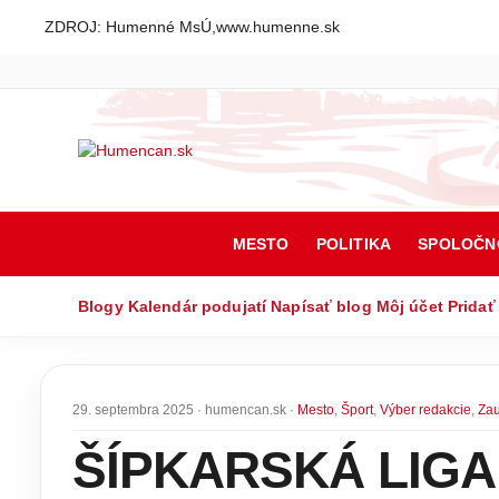
ZDROJ: Humenné MsÚ,www.humenne.sk
MESTO
POLITIKA
SPOLOČN
Blogy
Kalendár podujatí
Napísať blog
Môj účet
Pridať
29. septembra 2025 · humencan.sk ·
Mesto
,
Šport
,
Výber redakcie
,
Zau
ŠÍPKARSKÁ LIGA 3