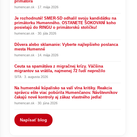
primátora
humencan.sk · 17. mája 2026
Je rozhodnuté! SMER-SD odhalil svoju kandidátku na
primátorku Humenného. OSTANETE ŠOKOVANÍ koho
posielajú do RINGU o primátorskú stoličku!
humencan.sk · 30. júla 2026
Dôvera alebo sklamanie: Vyberte najlepšieho poslanca
mesta Humenné
humencan.sk · 14. mája 2026
Ceuta sa spamätáva z migračnej krízy. Väčšina
migrantov sa vrátila, najmenej 72 ľudí neprežilo
SITA · 3. augusta 2026
Na humenské kúpalisko sa valí vlna kritiky. Reakcia
správcu ešte viac pobúrila Humenčanov. Návštevníkov
čakajú nové kontroly aj zákaz vlastného jedla!
humencan.sk · 30. júna 2026
Napísať blog