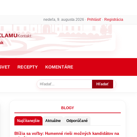
nedeľa, 9. augusta 2026 ·
Prihlásiť
·
Registrácia
KLAMU
Kontakt:
sk
SVET
RECEPTY
KOMENTÁRE
Hľadať
BLOGY
Najčítanejšie
Aktuálne
Odporúčané
Blížia sa voľby: Humenné rieši možných kandidátov na