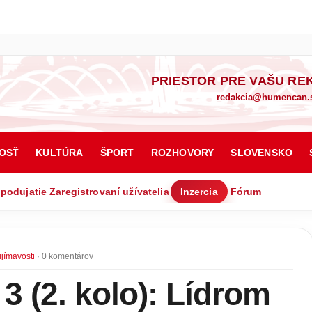
PRIESTOR PRE VAŠU RE
redakcia@humencan.
OSŤ
KULTÚRA
ŠPORT
ROZHOVORY
SLOVENSKO
 podujatie
Zaregistrovaní užívatelia
Inzercia
Fórum
jímavosti
· 0 komentárov
 (2. kolo): Lídrom