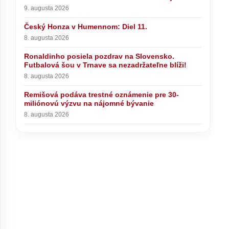
9. augusta 2026
Záchranár
Český Honza v Humennom: Diel 11.
 ako sa
i
8. augusta 2026
Ronaldinho posiela pozdrav na Slovensko.
Futbalová šou v Trnave sa nezadržateľne blíži!
8. augusta 2026
Remišová podáva trestné oznámenie pre 30-
Český Honza v Humennom: Diel 11.
miliónovú výzvu na nájomné bývanie
8. augusta 2026