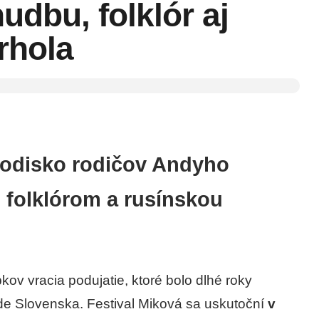
udbu, folklór aj
rhola
 Rodisko rodičov Andyho
 folklórom a rusínskou
ov vracia podujatie, ktoré bolo dlhé roky
de Slovenska. Festival Miková sa uskutoční
v