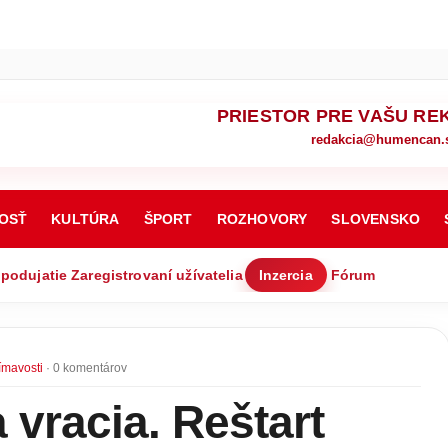
PRIESTOR PRE VAŠU RE
redakcia@humencan.
OSŤ
KULTÚRA
ŠPORT
ROZHOVORY
SLOVENSKO
 podujatie
Zaregistrovaní užívatelia
Inzercia
Fórum
ímavosti
· 0 komentárov
 vracia. Reštart