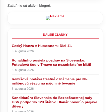
Zatiaľ nie sú aktívni blogeri.
ĎALŠIE ČLÁNKY
Český Honza v Humennom: Diel 11.
8. augusta 2026
Ronaldinho posiela pozdrav na Slovensko.
Futbalová šou v Trnave sa nezadržateľne blíži!
8. augusta 2026
Remišová podáva trestné oznámenie pre 30-
miliónovú výzvu na nájomné bývanie
8. augusta 2026
Kandidatúru Slovenska do Bezpečnostnej rady
OSN podporilo 123 štátov, Blanár hovorí o prejave
dôvery
o
Pápež Lev XIV. sa vo Francúzsku
podporilo
stretne s obeťami sexuálneho
8. augusta 2026