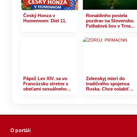
Český Honza v
Ronaldinho posiela
Humennom: Diel 11.
pozdrav na Slovensko.
Futbalová šou v Trnave
sa nezadržateľne blíži!
Pápež Lev XIV. sa vo
Zelenskyj mieri do
Francúzsku stretne s
tradičného spojenca
obeťami sexuálneho
Ruska. Chce oslabiť
zneužívania kňazmi
Putinov vplyv na
Balkáne
O portáli