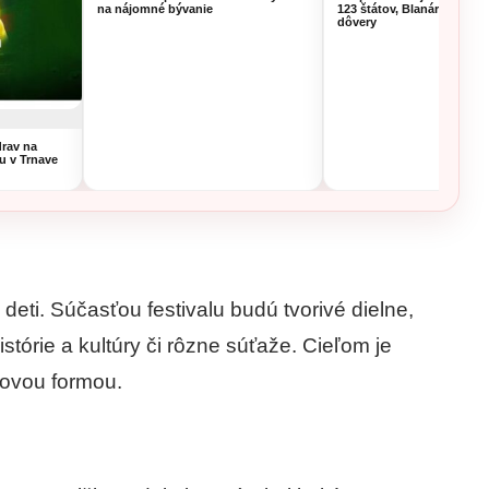
na nájomné bývanie
123 štátov, Blanár hovorí 
dôvery
rav na
u v Trnave
 deti. Súčasťou festivalu budú tvorivé dielne,
istórie a kultúry či rôzne súťaže. Cieľom je
kovou formou.