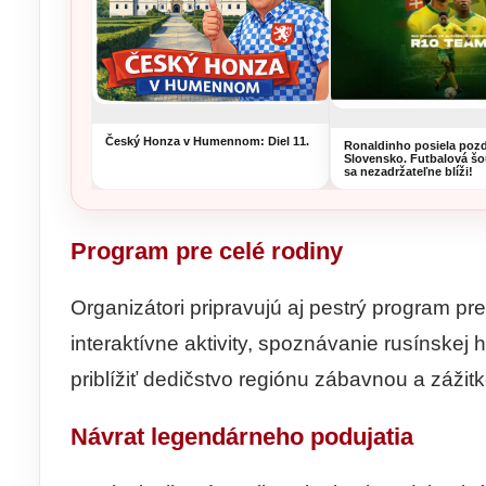
Český Honza v Humennom: Diel 11.
Ronaldinho posiela pozd
Slovensko. Futbalová šo
sa nezadržateľne blíži!
Program pre celé rodiny
Organizátori pripravujú aj pestrý program pre
interaktívne aktivity, spoznávanie rusínskej h
priblížiť dedičstvo regiónu zábavnou a zážit
Návrat legendárneho podujatia