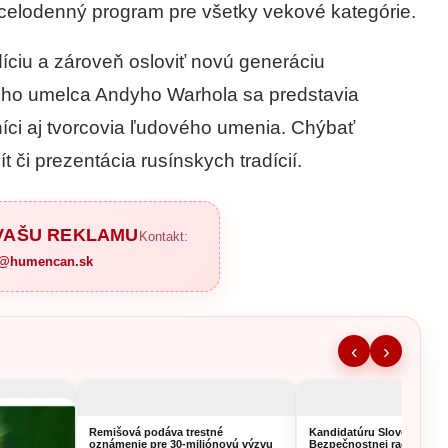
 celodenný program pre všetky vekové kategórie.
díciu a zároveň osloviť novú generáciu
eho umelca Andyho Warhola sa predstavia
lníci aj tvorcovia ľudového umenia. Chýbať
 či prezentácia rusínskych tradícií.
 VAŠU REKLAMU
Kontakt:
a@humencan.sk
‹
›
Remišová podáva trestné
Kandidatúru Slovenska d
oznámenie pre 30-miliónovú výzvu
Bezpečnostnej rady OSN 