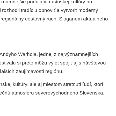
ýznamnejšie podujatia rusínskej kultúry na
 rozhodli tradíciu obnoviť a vytvoriť moderný
u aj regionálny cestovný ruch. Sloganom aktuálneho
 Andyho Warhola, jednej z najvýznamnejších
stivalu si preto môžu výlet spojiť aj s návštevou
lších zaujímavostí regiónu.
kej kultúry, ale aj miestom stretnutí ľudí, ktorí
edinečnú atmosféru severovýchodného Slovenska.