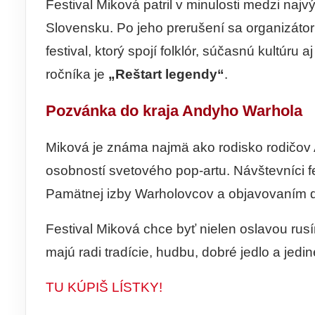
Festival Miková patril v minulosti medzi najv
Slovensku. Po jeho prerušení sa organizátori
festival, ktorý spojí folklór, súčasnú kultúr
ročníka je
„Reštart legendy“
.
Pozvánka do kraja Andyho Warhola
Miková je známa najmä ako rodisko rodičov
osobností svetového pop-artu. Návštevníci fe
Pamätnej izby Warholovcov a objavovaním ďa
Festival Miková chce byť nielen oslavou rusíns
majú radi tradície, hudbu, dobré jedlo a j
TU KÚPIŠ LÍSTKY!