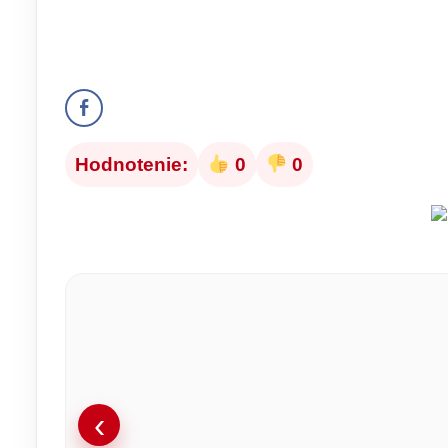
Hodnotenie:
0
0
‹