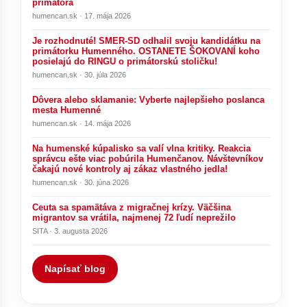
primátora
humencan.sk · 17. mája 2026
Je rozhodnuté! SMER-SD odhalil svoju kandidátku na
primátorku Humenného. OSTANETE ŠOKOVANÍ koho
posielajú do RINGU o primátorskú stoličku!
humencan.sk · 30. júla 2026
Dôvera alebo sklamanie: Vyberte najlepšieho poslanca
mesta Humenné
humencan.sk · 14. mája 2026
Na humenské kúpalisko sa valí vlna kritiky. Reakcia
správcu ešte viac pobúrila Humenčanov. Návštevníkov
čakajú nové kontroly aj zákaz vlastného jedla!
humencan.sk · 30. júna 2026
Ceuta sa spamätáva z migračnej krízy. Väčšina
migrantov sa vrátila, najmenej 72 ľudí neprežilo
SITA · 3. augusta 2026
Napísať blog