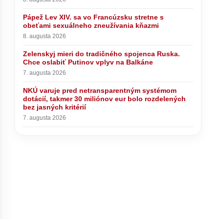
o prejave
zneužívania kňazmi
Pápež Lev XIV. sa vo Francúzsku stretne s
obeťami sexuálneho zneužívania kňazmi
8. augusta 2026
Zelenskyj mieri do tradičného spojenca Ruska.
Chce oslabiť Putinov vplyv na Balkáne
7. augusta 2026
NKÚ varuje pred netransparentným systémom
dotácií, takmer 30 miliónov eur bolo rozdelených
bez jasných kritérií
7. augusta 2026