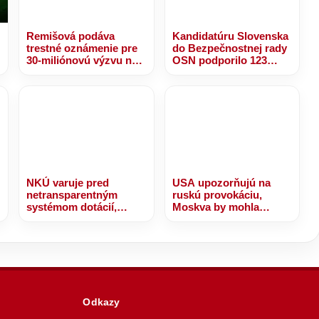
Remišová podáva
Kandidatúru Slovenska
trestné oznámenie pre
do Bezpečnostnej rady
30-miliónovú výzvu na
OSN podporilo 123
nájomné bývanie
štátov, Blanár hovorí o
prejave dôvery
NKÚ varuje pred
USA upozorňujú na
netransparentným
ruskú provokáciu,
systémom dotácií,
Moskva by mohla
takmer 30 miliónov eur
otestovať NATO
bolo rozdelených bez
jasných kritérií
Odkazy