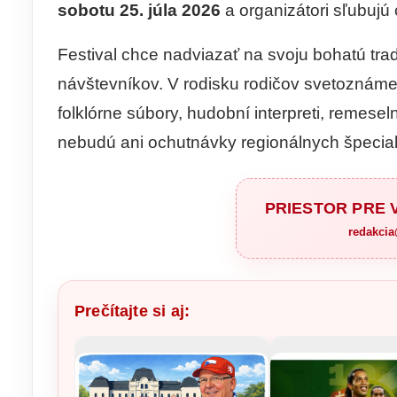
sobotu 25. júla 2026
a organizátori sľubujú
Festival chce nadviazať na svoju bohatú tra
návštevníkov. V rodisku rodičov svetoznám
folklórne súbory, hudobní interpreti, remese
nebudú ani ochutnávky regionálnych špecialít
PRIESTOR PRE
redakci
Prečítajte si aj: