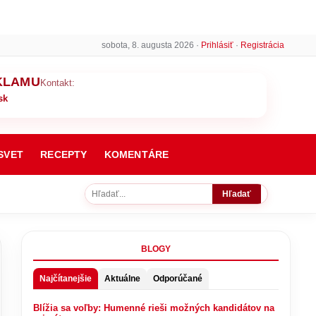
sobota, 8. augusta 2026 ·
Prihlásiť
·
Registrácia
KLAMU
Kontakt:
sk
SVET
RECEPTY
KOMENTÁRE
Hľadať
BLOGY
Najčítanejšie
Aktuálne
Odporúčané
Blížia sa voľby: Humenné rieši možných kandidátov na