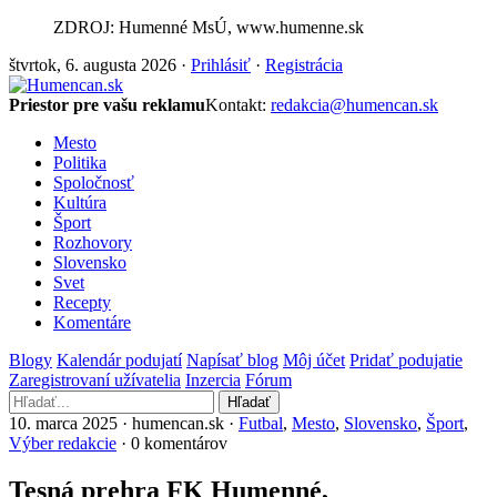
ZDROJ: Humenné MsÚ, www.humenne.sk
štvrtok, 6. augusta 2026 ·
Prihlásiť
·
Registrácia
Priestor pre vašu reklamu
Kontakt:
redakcia@humencan.sk
Mesto
Politika
Spoločnosť
Kultúra
Šport
Rozhovory
Slovensko
Svet
Recepty
Komentáre
Blogy
Kalendár podujatí
Napísať blog
Môj účet
Pridať podujatie
Zaregistrovaní užívatelia
Inzercia
Fórum
Hľadať
10. marca 2025 · humencan.sk ·
Futbal
,
Mesto
,
Slovensko
,
Šport
,
Výber redakcie
· 0 komentárov
Tesná prehra FK Humenné,