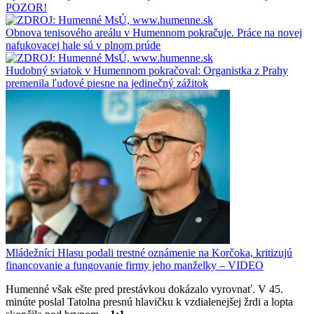
POZOR!
Obnova tenisového areálu v Humennom pokračuje. Práce na novej
nafukovacej hale sú v plnom prúde
Hudobný sviatok v Humennom pokračoval: Organistka z Prahy
premenila ľudové piesne na jedinečný zážitok
Mládežníci Hlasu podali trestné oznámenie na Korčoka, kritizujú
financovanie a fungovanie firmy jeho manželky – VIDEO
Humenné však ešte pred prestávkou dokázalo vyrovnať. V 45.
minúte poslal Tatolna presnú hlavičku k vzdialenejšej žrdi a lopta