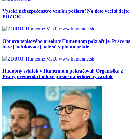
Vysoké nebezpečenstvo vzniku požiaru! Na tieto veci si dajte
POZOR!
Obnova tenisového areálu v Humennom pokračuje. Práce na
novej nafukovacej hale sú v plnom prúde
Hudobný sviatok v Humennom pokračoval: Organistka z
Prahy premenila ľudové piesne na jedinečný zážitok