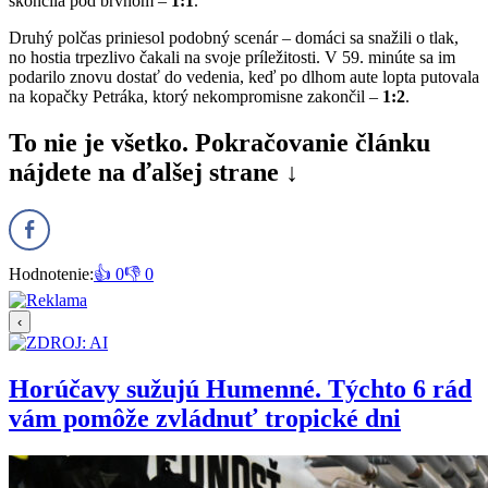
skončila pod brvnom –
1:1
.
Druhý polčas priniesol podobný scenár – domáci sa snažili o tlak,
no hostia trpezlivo čakali na svoje príležitosti. V 59. minúte sa im
podarilo znovu dostať do vedenia, keď po dlhom aute lopta putovala
na kopačky Petráka, ktorý nekompromisne zakončil –
1:2
.
To nie je všetko. Pokračovanie článku
nájdete na ďalšej strane ↓
Hodnotenie:
👍 0
👎 0
‹
Horúčavy sužujú Humenné. Týchto 6 rád
vám pomôže zvládnuť tropické dni