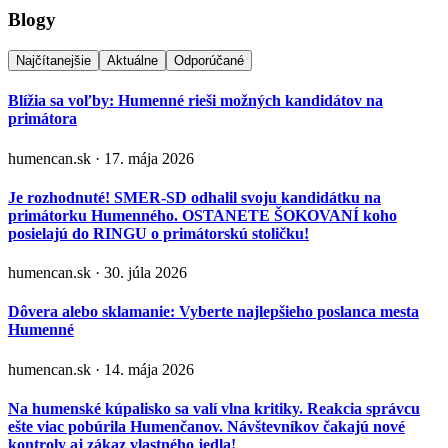
Blogy
Najčítanejšie
Aktuálne
Odporúčané
Blížia sa voľby: Humenné rieši možných kandidátov na
primátora
humencan.sk · 17. mája 2026
Je rozhodnuté! SMER-SD odhalil svoju kandidátku na
primátorku Humenného. OSTANETE ŠOKOVANÍ koho
posielajú do RINGU o primátorskú stoličku!
humencan.sk · 30. júla 2026
Dôvera alebo sklamanie: Vyberte najlepšieho poslanca mesta
Humenné
humencan.sk · 14. mája 2026
Na humenské kúpalisko sa valí vlna kritiky. Reakcia správcu
ešte viac pobúrila Humenčanov. Návštevníkov čakajú nové
kontroly aj zákaz vlastného jedla!