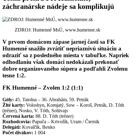
záchranárske nádeje sa komplikujú
ZDROJ: Humenné MsÚ, www.humenne.sk
V prvom domácom zápase jarnej časti sa FK
Humenné snažilo zvrátiť nepriaznivú situáciu a
odraziť sa z posledného miesta v tabuľke. Napriek
odhodlaniu však domáci nedokázali prekonať
dobre organizovaného súpera a podľahli Zvolenu
tesne 1:2.
FK Humenné – Zvolen 1:2 (1:1)
Góly:
45. Tatolna – 36. Abrahám, 59. Petrák
Žlté karty:
Voloshyn, Komjatý, Sow – Koroš, Petrák, D. Tóth
(tréner), Nosko, V. Tóth, Soliivajs
Červená karta:
88. D. Tóth (tréner)
Rozhodcovia:
Papuča – Krivošík, Uram / Čiernik
Delegáti:
Kovalčík, Benko
Počet divákov:
1 004