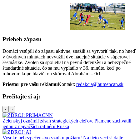
Priebeh zápasu
Domáci vstúpili do zápasu aktívne, snažili sa vytvoriť tlak, no hneď
v úvodných minútach nevyužili dve nádejné situácie v súperovej
šestnástke. Zvolen sa spoliehal na pevnú defenzívu a nebezpečné
štandardné situácie, čo sa mu vyplatilo v 36. minúte, keď po
rohovom kope hlavičkou skóroval Abrahám –
0:1
.
Priestor pre vašu reklamu
Kontakt:
redakcia@humencan.sk
Prečítajte si aj:
‹
›
Zelenskyj oznámil zásah strategických cieľov. Plamene zachvátili
jednu z najväčších rafinérií Ruska
Vysoké nebezpečenstvo vzniku požiaru! Na tieto veci si dajte