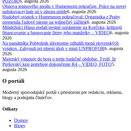
POZOR!
6. augusta 2026
Obnova tenisového areálu v Humennom pokračuje. Práce na novej
nafukovacej hale sú v plnom prúde
6. augusta 2026
Hudobný sviatok v Humennom pokračoval: Organistka z Prahy
premenila ľudové piesne na jedinečný zážitok
6. augusta 2026
Mládežníci Hlasu podali trestné oznámenie na Korčoka, kritizujú
financovanie a fungovanie firmy jeho manželky – VIDEO
6. augusta
2026
Na pamätníku Pobjednik slávnostne odhalili mená slovenských
vojakov. Zahynuli pri plnení úloh v misii UNPROFOR
6. augusta
2026
Majerský vstupuje do boja o tretie funkčné obdobie. Tvrdí, že
Prešovský kraj potrebuje dokončenie R4 – VIDEO, FOTO
5.
augusta 2026
O portáli
Moderný spravodajský portál s priestorom pre redakciu, reklamu,
blogy a podujatia čitateľov.
Odkazy
Domov
Blogy