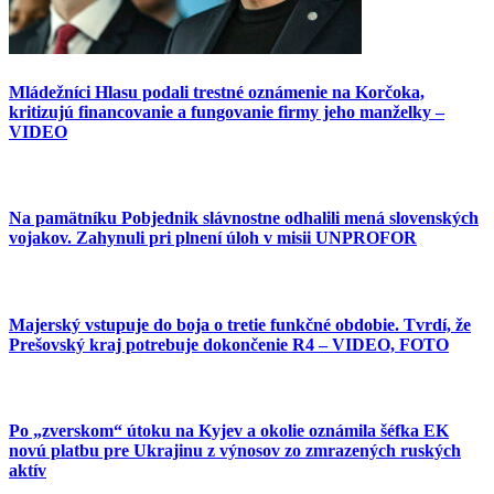
Mládežníci Hlasu podali trestné oznámenie na Korčoka,
kritizujú financovanie a fungovanie firmy jeho manželky –
VIDEO
Na pamätníku Pobjednik slávnostne odhalili mená slovenských
vojakov. Zahynuli pri plnení úloh v misii UNPROFOR
Majerský vstupuje do boja o tretie funkčné obdobie. Tvrdí, že
Prešovský kraj potrebuje dokončenie R4 – VIDEO, FOTO
Po „zverskom“ útoku na Kyjev a okolie oznámila šéfka EK
novú platbu pre Ukrajinu z výnosov zo zmrazených ruských
aktív