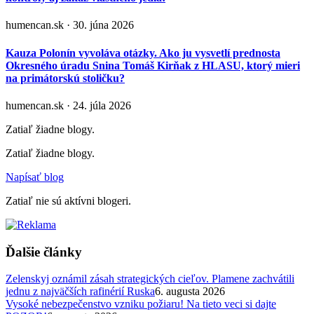
humencan.sk · 30. júna 2026
Kauza Polonín vyvoláva otázky. Ako ju vysvetlí prednosta
Okresného úradu Snina Tomáš Kirňak z HLASU, ktorý mieri
na primátorskú stoličku?
humencan.sk · 24. júla 2026
Zatiaľ žiadne blogy.
Zatiaľ žiadne blogy.
Napísať blog
Zatiaľ nie sú aktívni blogeri.
Ďalšie články
Zelenskyj oznámil zásah strategických cieľov. Plamene zachvátili
jednu z najväčších rafinérií Ruska
6. augusta 2026
Vysoké nebezpečenstvo vzniku požiaru! Na tieto veci si dajte