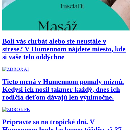
Bolí vás chrbát alebo ste neustále v
strese? V Humennom nájdete miesto, kde
si vaše telo oddýchne
Tieto mená v Humennom pomaly miznú.
Kedysi ich nosil takmer každý, dnes ich
rodičia deťom dávajú len výnimočne.
Pripravte sa na tropické dni. V
Humennom bude ku koncu týždňa až 37