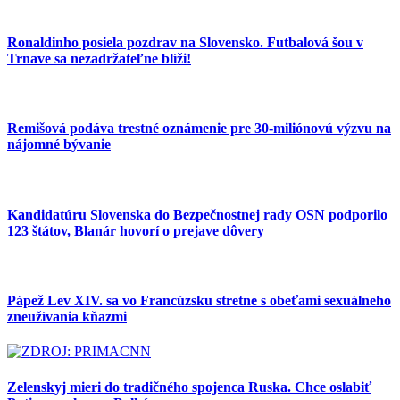
Ronaldinho posiela pozdrav na Slovensko. Futbalová šou v
Trnave sa nezadržateľne blíži!
Remišová podáva trestné oznámenie pre 30-miliónovú výzvu na
nájomné bývanie
Kandidatúru Slovenska do Bezpečnostnej rady OSN podporilo
123 štátov, Blanár hovorí o prejave dôvery
Pápež Lev XIV. sa vo Francúzsku stretne s obeťami sexuálneho
zneužívania kňazmi
Zelenskyj mieri do tradičného spojenca Ruska. Chce oslabiť