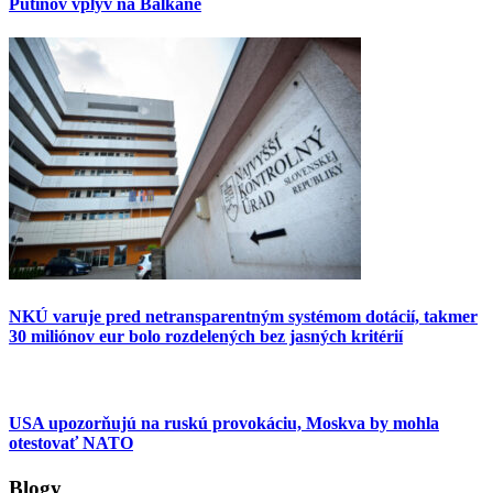
Putinov vplyv na Balkáne
NKÚ varuje pred netransparentným systémom dotácií, takmer
30 miliónov eur bolo rozdelených bez jasných kritérií
USA upozorňujú na ruskú provokáciu, Moskva by mohla
otestovať NATO
Blogy