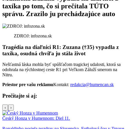
taxíka po tom, čo si prečítala TÚTO
správu. Zrazilo ju prechádzajúce auto
ZDROJ: infozona.sk
Tragédia na diaľnici R1: Zuzana (†35) vypadla z
taxíka, osudná chvíľa ju stála život
Nešťastná láska mohla byť spúšťačom tragickej udalosti, ktorá sa
odohrala na rýchlostnej ceste R1 pri Veľkom Záluží smerom na
Nitru.
Priestor pre vašu reklamu
Kontakt:
redakcia@humencan.sk
Prečítajte si aj:
‹
›
Český Honza v Humennom: Diel 11.
Ronaldinho posiela pozdrav na Slovensko. Futbalová šou v Trnave