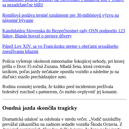
sa nezadržateľne blíži!
Remišová podáva trestné oznámenie pre 30-miliónovú výzvu na
nájomné bývanie
Kandidatúru Slovenska do Bezpečnostnej rady OSN podporilo 123
štátov, Blanár hovorí o prejave dôvery
Pápež Lev XIV. sa vo Francúzsku stretne s obeťami sexuálneho
zneužívania kňazmi
Polícia vyšetruje okolnosti mimoriadne šokujúcej nehody, pri ktorej
prišla o život 35-ročná Zuzana. Mladá žena, ktorá cestovala
taxíkom, počas jazdy nečakane opustila vozidlo a následne ju na
diaľnici zrazilo prechádzajúce auto.
Rodina zosnulej uviedla, že krátko pred incidentom prežívala
bolestivý rozchod s partnerom, čo mohlo ovplyvniť jej konanie.
Osudná jazda skončila tragicky
Dramatická udalosť sa odohrala v stredu večer. „Vodič taxislužby
prevážal zákazníčku na zadnom sedadle vozidla Škoda Octavia. Z