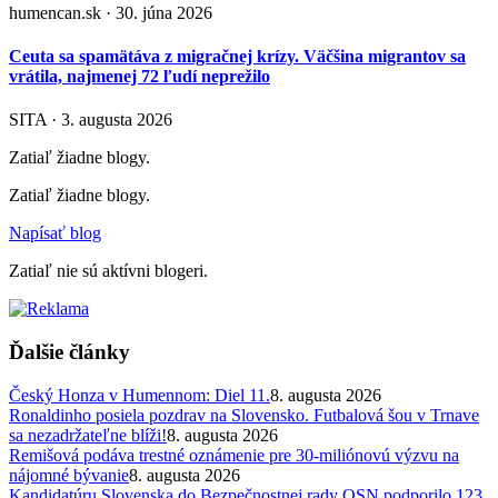
humencan.sk · 30. júna 2026
Ceuta sa spamätáva z migračnej krízy. Väčšina migrantov sa
vrátila, najmenej 72 ľudí neprežilo
SITA · 3. augusta 2026
Zatiaľ žiadne blogy.
Zatiaľ žiadne blogy.
Napísať blog
Zatiaľ nie sú aktívni blogeri.
Ďalšie články
Český Honza v Humennom: Diel 11.
8. augusta 2026
Ronaldinho posiela pozdrav na Slovensko. Futbalová šou v Trnave
sa nezadržateľne blíži!
8. augusta 2026
Remišová podáva trestné oznámenie pre 30-miliónovú výzvu na
nájomné bývanie
8. augusta 2026
Kandidatúru Slovenska do Bezpečnostnej rady OSN podporilo 123