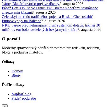
štátov, Blanár hovorí o prejave dôvery
8. augusta 2026
Pápež Lev XIV. sa vo Francúzsku stretne s obeťami sexuálneho
zneužívania kňazmi
8. augusta 2026
Zelenskyj mieri do tradičného spojenca Ruska. Chce oslabiť
Putinov vplyv na Balkáne
7. augusta 2026
NKÚ varuje pred netransparentným systémom dotácií, takmer 30
miliónov eur bolo rozdelených bez jasných kritérií
7. augusta 2026
O portáli
Moderný spravodajský portál s priestorom pre redakciu, reklamu,
blogy a podujatia čitateľov.
Odkazy
Domov
Blogy
Ďalšie odkazy
Napísať blog
Pridať podujatie
×