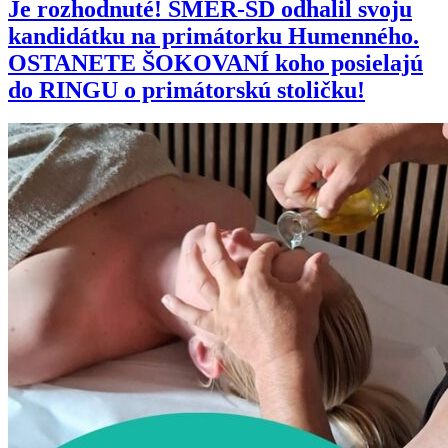
Je rozhodnuté! SMER-SD odhalil svoju
kandidátku na primátorku Humenného.
OSTANETE ŠOKOVANÍ koho posielajú
do RINGU o primátorskú stoličku!