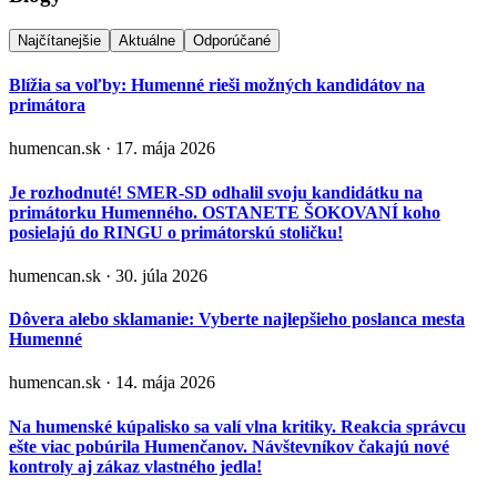
Najčítanejšie
Aktuálne
Odporúčané
Blížia sa voľby: Humenné rieši možných kandidátov na
primátora
humencan.sk · 17. mája 2026
Je rozhodnuté! SMER-SD odhalil svoju kandidátku na
primátorku Humenného. OSTANETE ŠOKOVANÍ koho
posielajú do RINGU o primátorskú stoličku!
humencan.sk · 30. júla 2026
Dôvera alebo sklamanie: Vyberte najlepšieho poslanca mesta
Humenné
humencan.sk · 14. mája 2026
Na humenské kúpalisko sa valí vlna kritiky. Reakcia správcu
ešte viac pobúrila Humenčanov. Návštevníkov čakajú nové
kontroly aj zákaz vlastného jedla!