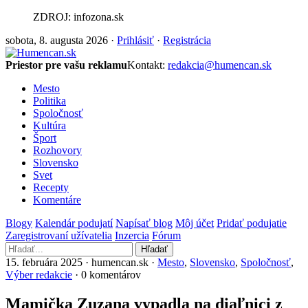
ZDROJ: infozona.sk
sobota, 8. augusta 2026 ·
Prihlásiť
·
Registrácia
Priestor pre vašu reklamu
Kontakt:
redakcia@humencan.sk
Mesto
Politika
Spoločnosť
Kultúra
Šport
Rozhovory
Slovensko
Svet
Recepty
Komentáre
Blogy
Kalendár podujatí
Napísať blog
Môj účet
Pridať podujatie
Zaregistrovaní užívatelia
Inzercia
Fórum
Hľadať
15. februára 2025 · humencan.sk ·
Mesto
,
Slovensko
,
Spoločnosť
,
Výber redakcie
· 0 komentárov
Mamička Zuzana vypadla na diaľnici z