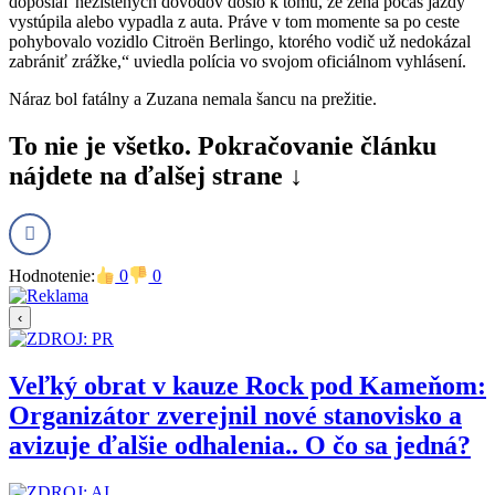
doposiaľ nezistených dôvodov došlo k tomu, že žena počas jazdy
vystúpila alebo vypadla z auta. Práve v tom momente sa po ceste
pohybovalo vozidlo Citroën Berlingo, ktorého vodič už nedokázal
zabrániť zrážke,“ uviedla polícia vo svojom oficiálnom vyhlásení.
Náraz bol fatálny a Zuzana nemala šancu na prežitie.
To nie je všetko. Pokračovanie článku
nájdete na ďalšej strane ↓
Hodnotenie:
0
0
‹
Veľký obrat v kauze Rock pod Kameňom:
Organizátor zverejnil nové stanovisko a
avizuje ďalšie odhalenia.. O čo sa jedná?