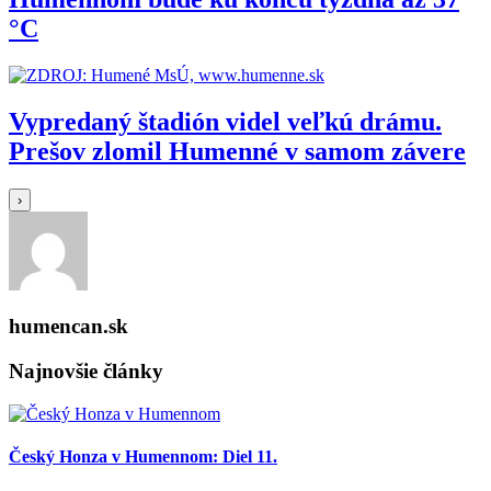
°C
Vypredaný štadión videl veľkú drámu.
Prešov zlomil Humenné v samom závere
›
humencan.sk
Najnovšie články
Český Honza v Humennom: Diel 11.