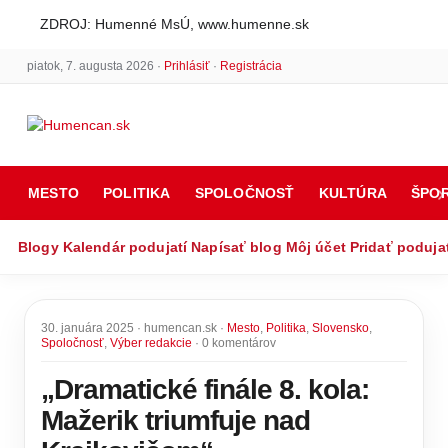
ZDROJ: Humenné MsÚ, www.humenne.sk
piatok, 7. augusta 2026 ·
Prihlásiť
·
Registrácia
MESTO
POLITIKA
SPOLOČNOSŤ
KULTÚRA
ŠPO
Blogy
Kalendár podujatí
Napísať blog
Môj účet
Pridať poduja
30. januára 2025 · humencan.sk ·
Mesto
,
Politika
,
Slovensko
,
Spoločnosť
,
Výber redakcie
· 0 komentárov
„Dramatické finále 8. kola:
Mažerik triumfuje nad