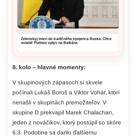
Zelenskyj mieri do tradičného spojenca Ruska. Chce
NKÚ va
oslabiť Putinov vplyv na Balkáne
takmer
kritérií
8. kolo – hlavné momenty:
V skupinových zápasoch si skvele
počínali Lukáš Boroš a Viktor Vohár, ktorí
nenašli v skupinách premožiteľov. V
skupine D prekvapil Marek Chalachan,
jeden z nováčikov, ktorý postúpil so skóre
6:3. Podobne sa darilo ďalšiemu