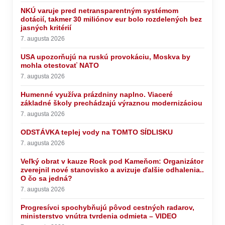
NKÚ varuje pred netransparentným systémom
dotácií, takmer 30 miliónov eur bolo rozdelených bez
jasných kritérií
7. augusta 2026
USA upozorňujú na ruskú provokáciu, Moskva by
mohla otestovať NATO
7. augusta 2026
Humenné využíva prázdniny naplno. Viaceré
základné školy prechádzajú výraznou modernizáciou
7. augusta 2026
ODSTÁVKA teplej vody na TOMTO SÍDLISKU
7. augusta 2026
Veľký obrat v kauze Rock pod Kameňom: Organizátor
zverejnil nové stanovisko a avizuje ďalšie odhalenia..
O čo sa jedná?
7. augusta 2026
Progresívci spochybňujú pôvod cestných radarov,
ministerstvo vnútra tvrdenia odmieta – VIDEO