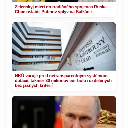
Zelenskyj mieri do tradičného spojenca Ruska.
Chce oslabiť Putinov vplyv na Balkáne
NKÚ varuje pred netransparentným systémom
dotácií, takmer 30 miliónov eur bolo rozdelených
bez jasných kritérií