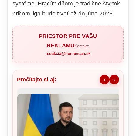
systéme. Hracím dňom je tradične štvrtok,
pričom liga bude trvať až do júna 2025.
PRIESTOR PRE VAŠU
REKLAMU
Kontakt:
redakcia@humencan.sk
Prečítajte si aj:
‹
›