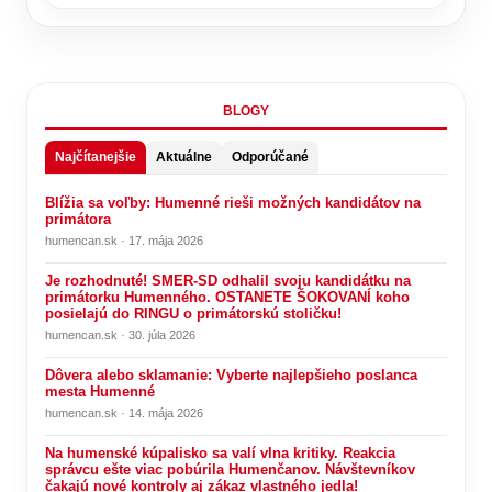
BLOGY
Najčítanejšie
Aktuálne
Odporúčané
Blížia sa voľby: Humenné rieši možných kandidátov na
primátora
humencan.sk · 17. mája 2026
Je rozhodnuté! SMER-SD odhalil svoju kandidátku na
primátorku Humenného. OSTANETE ŠOKOVANÍ koho
posielajú do RINGU o primátorskú stoličku!
humencan.sk · 30. júla 2026
Dôvera alebo sklamanie: Vyberte najlepšieho poslanca
mesta Humenné
humencan.sk · 14. mája 2026
Na humenské kúpalisko sa valí vlna kritiky. Reakcia
správcu ešte viac pobúrila Humenčanov. Návštevníkov
čakajú nové kontroly aj zákaz vlastného jedla!