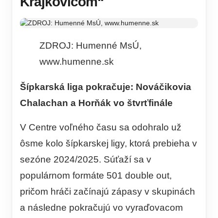
Krajkovičom“
ZDROJ: Humenné MsÚ,
www.humenne.sk
Šípkarská liga pokračuje: Nováčikovia
Chalachan a Horňák vo štvrťfinále
V Centre voľného času sa odohralo už
ôsme kolo šípkarskej ligy, ktorá prebieha v
sezóne 2024/2025. Súťaží sa v
populárnom formáte 501 double out,
pričom hráči začínajú zápasy v skupinách
a následne pokračujú vo vyraďovacom