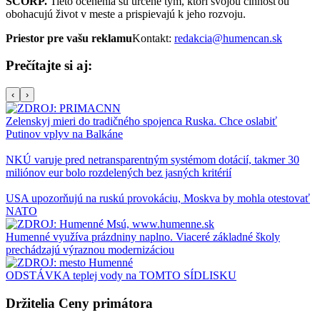
SCORP.
Tieto ocenenia sú určené tým, ktorí svojou činnosťou
obohacujú život v meste a prispievajú k jeho rozvoju.
Priestor pre vašu reklamu
Kontakt:
redakcia@humencan.sk
Prečítajte si aj:
‹
›
Zelenskyj mieri do tradičného spojenca Ruska. Chce oslabiť
Putinov vplyv na Balkáne
NKÚ varuje pred netransparentným systémom dotácií, takmer 30
miliónov eur bolo rozdelených bez jasných kritérií
USA upozorňujú na ruskú provokáciu, Moskva by mohla otestovať
NATO
Humenné využíva prázdniny naplno. Viaceré základné školy
prechádzajú výraznou modernizáciou
ODSTÁVKA teplej vody na TOMTO SÍDLISKU
Držitelia Ceny primátora