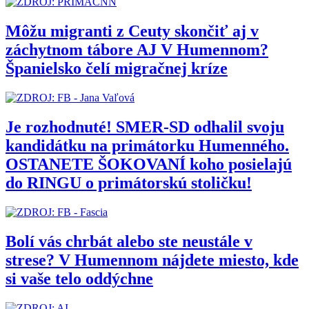
Môžu migranti z Ceuty skončiť aj v
záchytnom tábore AJ V Humennom?
Španielsko čelí migračnej kríze
Je rozhodnuté! SMER-SD odhalil svoju
kandidátku na primátorku Humenného.
OSTANETE ŠOKOVANÍ koho posielajú
do RINGU o primátorskú stoličku!
Bolí vás chrbát alebo ste neustále v
strese? V Humennom nájdete miesto, kde
si vaše telo oddýchne