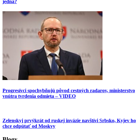
jedná?
Progresívci spochybňujú pôvod cestných radarov, ministerstvo
vnútra tvrdenia odmieta – VIDEO
Zelenskyj prvýkrát od ruskej invázie navštívi Srbsko, Kyjev ho
chce odpútať od Moskvy
Blogy