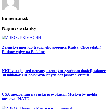
humencan.sk
Najnovšie články
Zelenskyj mieri do tradičného spojenca Ruska. Chce oslabiť
Putinov vplyv na Balkáne
NKÚ varuje pred netransparentným systémom dotácií, takmer
30 miliónov eur bolo rozdelených bez jasných kritérií
USA upozorňujú na ruskú provokáciu, Moskva by mohla
otestovať NATO