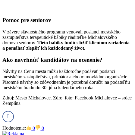
Pomoc pre seniorov
V závere slávnostného programu venovali poslanci mestského
zastupiteľstva terapeutické bábiky riaditeľke Michalovského
domova seniorov.
Tieto bábiky budú slúžiť klientom zariadenia
a pomáhať zlepšiť ich každodenný život.
Ako navrhnúť kandidátov na ocenenie?
Návrhy na Cenu mesta môžu každoročne podávať poslanci
mestského zastupiteľstva, primátor alebo mimovládne organizácie.
Písomné návrhy so zdôvodnením je potrebné doručiť na podateľňu
mestského úradu do 30. júna kalendárneho roka.
Zdroj: Mesto Michalovce. Zdroj foto: Facebook Michalovce – srdce
Zemplína
Hodnotenie:
0
0