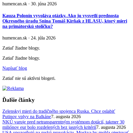
humencan.sk · 30. júna 2026
Kauza Polonín vyvoláva otázky. Ako ju vysvetlí prednosta
Okresného úradu Snina Tomáš Kirňak z HLASU, ktorý mieri
na primátorskú stoličku?
humencan.sk · 24. júla 2026
Zatiaľ žiadne blogy.
Zatiaľ žiadne blogy.
Napísať blog
Zatiaľ nie sú aktívni blogeri.
Ďalšie články
Zelenskyj mieri do tradičného spojenca Ruska. Chce oslabiť
Putinov vplyv na Balkáne
7. augusta 2026
NKÚ varuje pred netransparentným systémom dotácií, takmer 30
miliónov eur bolo rozdelených bez jasných kritérií
7. augusta 2026
USA upozorňujú na ruskú provokáciu, Moskva by mohla otestovať