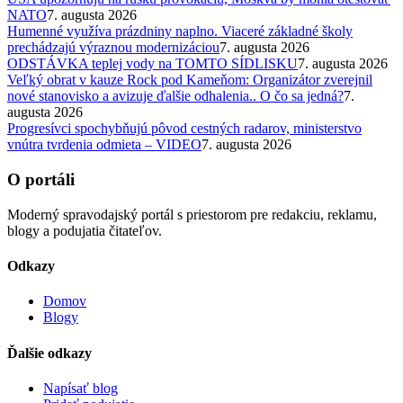
NATO
7. augusta 2026
Humenné využíva prázdniny naplno. Viaceré základné školy
prechádzajú výraznou modernizáciou
7. augusta 2026
ODSTÁVKA teplej vody na TOMTO SÍDLISKU
7. augusta 2026
Veľký obrat v kauze Rock pod Kameňom: Organizátor zverejnil
nové stanovisko a avizuje ďalšie odhalenia.. O čo sa jedná?
7.
augusta 2026
Progresívci spochybňujú pôvod cestných radarov, ministerstvo
vnútra tvrdenia odmieta – VIDEO
7. augusta 2026
O portáli
Moderný spravodajský portál s priestorom pre redakciu, reklamu,
blogy a podujatia čitateľov.
Odkazy
Domov
Blogy
Ďalšie odkazy
Napísať blog