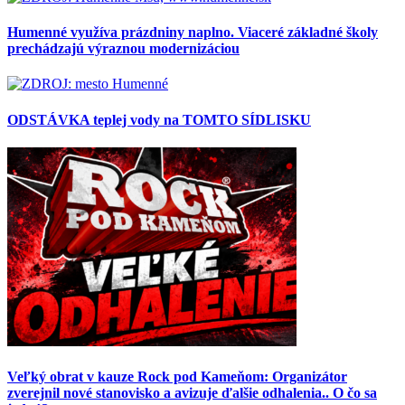
Humenné využíva prázdniny naplno. Viaceré základné školy
prechádzajú výraznou modernizáciou
ODSTÁVKA teplej vody na TOMTO SÍDLISKU
Veľký obrat v kauze Rock pod Kameňom: Organizátor
zverejnil nové stanovisko a avizuje ďalšie odhalenia.. O čo sa