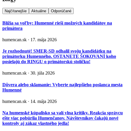
Najčítanejšie
Aktuálne
Odporúčané
Blížia sa voľby: Humenné rieši možných kandidátov na
primátora
humencan.sk · 17. mája 2026
Je rozhodnuté! SMER-SD odhalil svoju kandidátku na
primátorku Humenného. OSTANETE ŠOKOVANÍ koho
posielajú do RINGU o primátorskú stoličku!
humencan.sk · 30. júla 2026
Dôvera alebo sklamanie: Vyberte najlepšieho poslanca mesta
Humenné
humencan.sk · 14. mája 2026
Na humenské kúpalisko sa valí vlna kritiky. Reakcia správcu
ešte viac pobúrila Humenčanov. Návštevníkov čakajú nové
kontroly aj zákaz vlastného jedla!