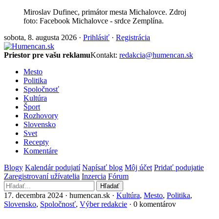
Miroslav Dufinec, primátor mesta Michalovce. Zdroj
foto: Facebook Michalovce - srdce Zemplína.
sobota, 8. augusta 2026 ·
Prihlásiť
·
Registrácia
Priestor pre vašu reklamu
Kontakt:
redakcia@humencan.sk
Mesto
Politika
Spoločnosť
Kultúra
Šport
Rozhovory
Slovensko
Svet
Recepty
Komentáre
Blogy
Kalendár podujatí
Napísať blog
Môj účet
Pridať podujatie
Zaregistrovaní užívatelia
Inzercia
Fórum
Hľadať
17. decembra 2024 · humencan.sk ·
Kultúra
,
Mesto
,
Politika
,
Slovensko
,
Spoločnosť
,
Výber redakcie
· 0 komentárov