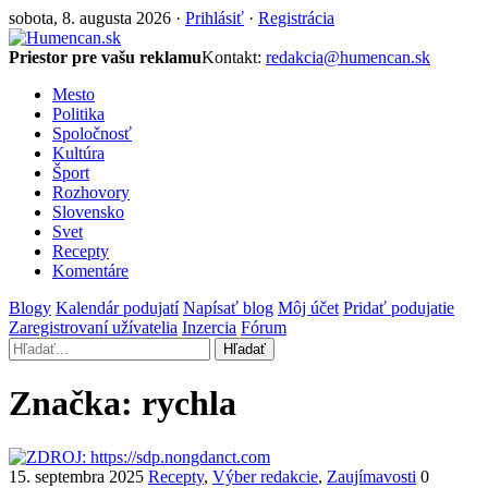
sobota, 8. augusta 2026 ·
Prihlásiť
·
Registrácia
Priestor pre vašu reklamu
Kontakt:
redakcia@humencan.sk
Mesto
Politika
Spoločnosť
Kultúra
Šport
Rozhovory
Slovensko
Svet
Recepty
Komentáre
Blogy
Kalendár podujatí
Napísať blog
Môj účet
Pridať podujatie
Zaregistrovaní užívatelia
Inzercia
Fórum
Hľadať
Značka:
rychla
15. septembra 2025
Recepty
,
Výber redakcie
,
Zaujímavosti
0