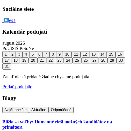
Sociálne siete
f
◎
♪
Kalendár podujatí
august 2026
Po
Ut
St
Št
Pi
So
Ne
1
2
3
4
5
6
7
8
9
10
11
12
13
14
15
16
17
18
19
20
21
22
23
24
25
26
27
28
29
30
31
Zatiaľ nie sú pridané žiadne chystané podujatia.
Pridať podujatie
Blogy
Najčítanejšie
Aktuálne
Odporúčané
Blížia sa voľby: Humenné rieši možných kandidátov na
primátora