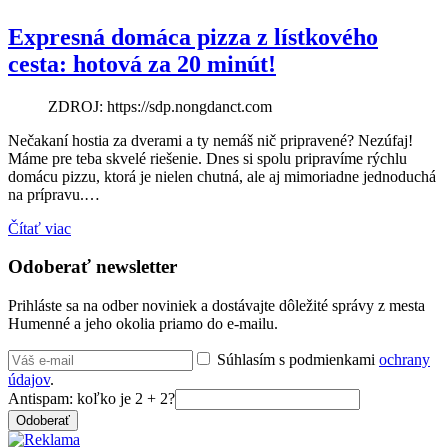
Expresná domáca pizza z lístkového
cesta: hotová za 20 minút!
ZDROJ: https://sdp.nongdanct.com
Nečakaní hostia za dverami a ty nemáš nič pripravené? Nezúfaj!
Máme pre teba skvelé riešenie. Dnes si spolu pripravíme rýchlu
domácu pizzu, ktorá je nielen chutná, ale aj mimoriadne jednoduchá
na prípravu.…
Čítať viac
Odoberať newsletter
Prihláste sa na odber noviniek a dostávajte dôležité správy z mesta
Humenné a jeho okolia priamo do e-mailu.
Súhlasím s podmienkami
ochrany
údajov
.
Antispam: koľko je 2 + 2?
Odoberať