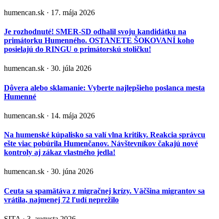
humencan.sk · 17. mája 2026
Je rozhodnuté! SMER-SD odhalil svoju kandidátku na
primátorku Humenného. OSTANETE ŠOKOVANÍ koho
posielajú do RINGU o primátorskú stoličku!
humencan.sk · 30. júla 2026
Dôvera alebo sklamanie: Vyberte najlepšieho poslanca mesta
Humenné
humencan.sk · 14. mája 2026
Na humenské kúpalisko sa valí vlna kritiky. Reakcia správcu
ešte viac pobúrila Humenčanov. Návštevníkov čakajú nové
kontroly aj zákaz vlastného jedla!
humencan.sk · 30. júna 2026
Ceuta sa spamätáva z migračnej krízy. Väčšina migrantov sa
vrátila, najmenej 72 ľudí neprežilo
SITA · 3. augusta 2026