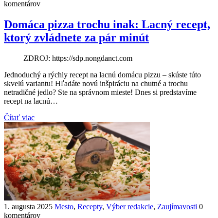
komentárov
Domáca pizza trochu inak: Lacný recept,
ktorý zvládnete za pár minút
ZDROJ: https://sdp.nongdanct.com
Jednoduchý a rýchly recept na lacnú domácu pizzu – skúste túto
skvelú variantu! Hľadáte novú inšpiráciu na chutné a trochu
netradičné jedlo? Ste na správnom mieste! Dnes si predstavíme
recept na lacnú…
Čítať viac
1. augusta 2025
Mesto
,
Recepty
,
Výber redakcie
,
Zaujímavosti
0
komentárov