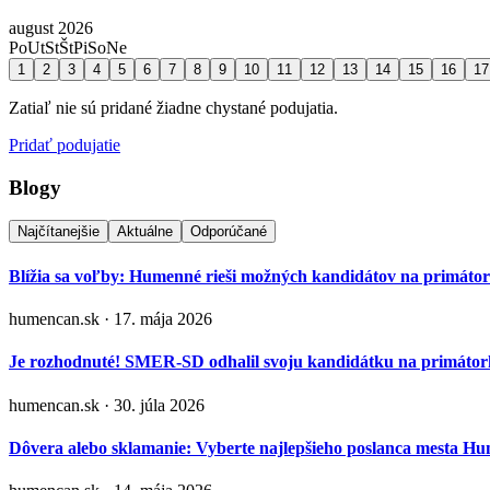
august 2026
Po
Ut
St
Št
Pi
So
Ne
1
2
3
4
5
6
7
8
9
10
11
12
13
14
15
16
17
Zatiaľ nie sú pridané žiadne chystané podujatia.
Pridať podujatie
Blogy
Najčítanejšie
Aktuálne
Odporúčané
Blížia sa voľby: Humenné rieši možných kandidátov na primáto
humencan.sk · 17. mája 2026
Je rozhodnuté! SMER-SD odhalil svoju kandidátku na primá
humencan.sk · 30. júla 2026
Dôvera alebo sklamanie: Vyberte najlepšieho poslanca mesta H