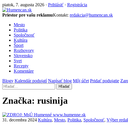
piatok, 7. augusta 2026 ·
Prihlásiť
·
Registrácia
Priestor pre vašu reklamu
Kontakt:
redakcia@humencan.sk
Mesto
Politika
Spoločnosť
Kultúra
Šport
Rozhovory
Slovensko
Svet
Recepty
Komentáre
Blogy
Kalendár podujatí
Napísať blog
Môj účet
Pridať podujatie
Zare
Hľadať
Značka:
rusinija
31. decembra 2024
Kultúra
,
Mesto
,
Politika
,
Spoločnosť
,
Výber reda