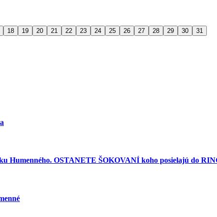
18
19
20
21
22
23
24
25
26
27
28
29
30
31
ra
torku Humenného. OSTANETE ŠOKOVANÍ koho posielajú do RINGU
umenné