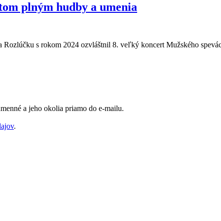
rtom plným hudby a umenia
a Rozlúčku s rokom 2024 ozvláštnil 8. veľký koncert Mužského spevác
Humenné a jeho okolia priamo do e-mailu.
dajov
.