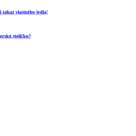
 zákaz vlastného jedla!
orskú stoličku?