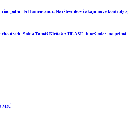
e viac pobúrila Humenčanov. Návštevníkov čakajú nové kontroly aj
esného úradu Snina Tomáš Kirňak z HLASU, ktorý mieri na primát
ľa MsÚ