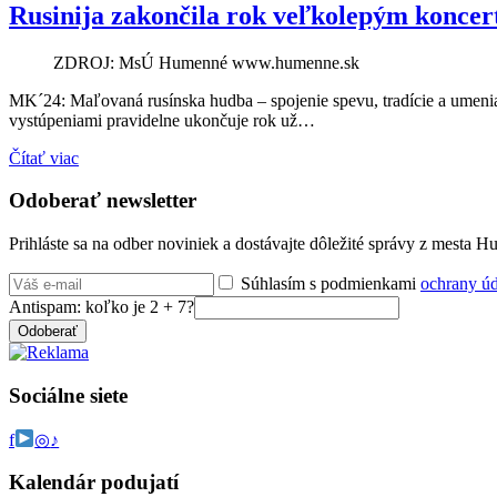
Rusinija zakončila rok veľkolepým konce
ZDROJ: MsÚ Humenné www.humenne.sk
MK´24: Maľovaná rusínska hudba – spojenie spevu, tradície a umeni
vystúpeniami pravidelne ukončuje rok už…
Čítať viac
Odoberať newsletter
Prihláste sa na odber noviniek a dostávajte dôležité správy z mesta 
Súhlasím s podmienkami
ochrany ú
Antispam: koľko je 2 + 7?
Odoberať
Sociálne siete
f
◎
♪
Kalendár podujatí