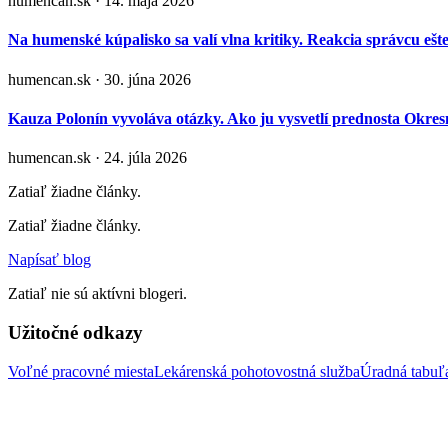
humencan.sk · 14. mája 2026
Na humenské kúpalisko sa valí vlna kritiky. Reakcia správcu ešt
humencan.sk · 30. júna 2026
Kauza Polonín vyvoláva otázky. Ako ju vysvetlí prednosta Okr
humencan.sk · 24. júla 2026
Zatiaľ žiadne články.
Zatiaľ žiadne články.
Napísať blog
Zatiaľ nie sú aktívni blogeri.
Užitočné odkazy
Voľné pracovné miesta
Lekárenská pohotovostná služba
Úradná tabu