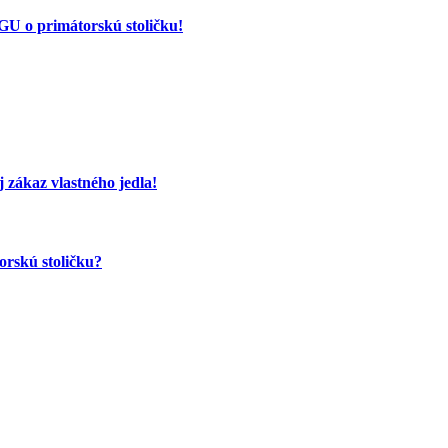
 o primátorskú stoličku!
 zákaz vlastného jedla!
orskú stoličku?