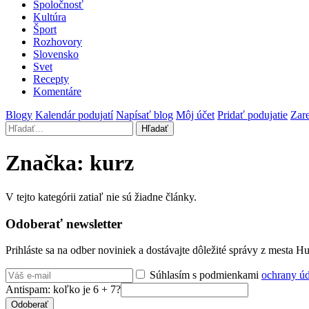
Spoločnosť
Kultúra
Šport
Rozhovory
Slovensko
Svet
Recepty
Komentáre
Blogy
Kalendár podujatí
Napísať blog
Môj účet
Pridať podujatie
Zare
Hľadať
Značka:
kurz
V tejto kategórii zatiaľ nie sú žiadne články.
Odoberať newsletter
Prihláste sa na odber noviniek a dostávajte dôležité správy z mesta 
Súhlasím s podmienkami
ochrany ú
Antispam: koľko je 6 + 7?
Odoberať