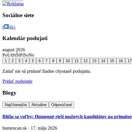
Sociálne siete
f
◎
♪
Kalendár podujatí
august 2026
Po
Ut
St
Št
Pi
So
Ne
1
2
3
4
5
6
7
8
9
10
11
12
13
14
15
16
17
Zatiaľ nie sú pridané žiadne chystané podujatia.
Pridať podujatie
Blogy
Najčítanejšie
Aktuálne
Odporúčané
Blížia sa voľby: Humenné rieši možných kandidátov na primáto
humencan.sk · 17. mája 2026