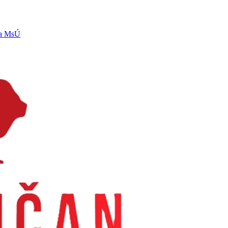
ľa MsÚ