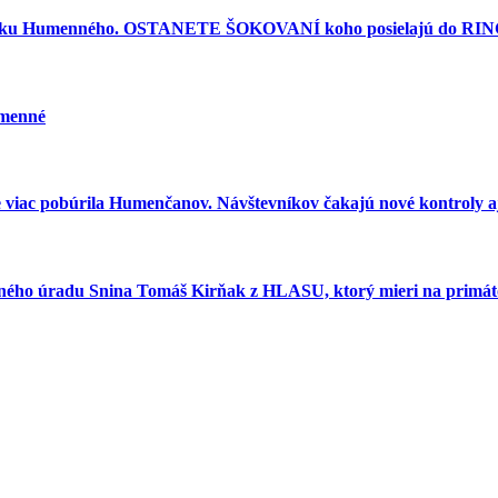
torku Humenného. OSTANETE ŠOKOVANÍ koho posielajú do RINGU
umenné
e viac pobúrila Humenčanov. Návštevníkov čakajú nové kontroly aj
esného úradu Snina Tomáš Kirňak z HLASU, ktorý mieri na primát