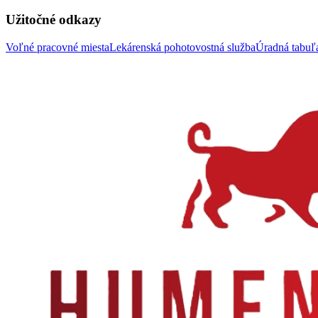
Užitočné odkazy
Voľné pracovné miesta
Lekárenská pohotovostná služba
Úradná tabu