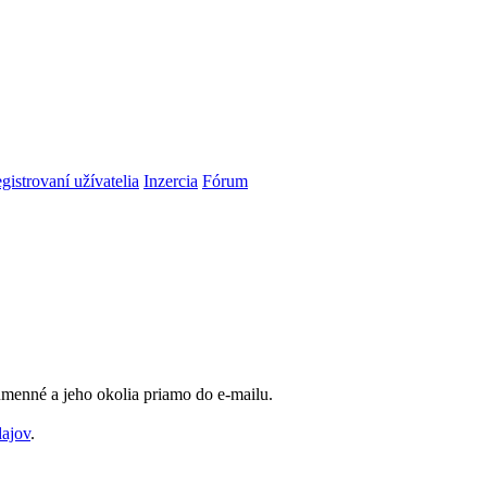
gistrovaní užívatelia
Inzercia
Fórum
Humenné a jeho okolia priamo do e-mailu.
dajov
.