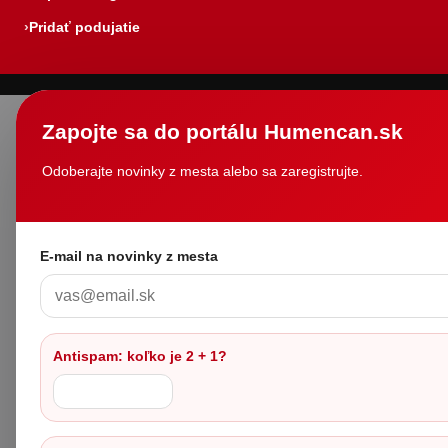
Pridať podujatie
Zapojte sa do portálu Humencan.sk
Odoberajte novinky z mesta alebo sa zaregistrujte.
E-mail na novinky z mesta
Antispam: koľko je 2 + 1?