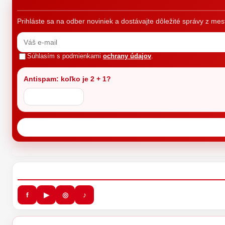
Prihláste sa na odber noviniek a dostávajte dôležité správy z me
Súhlasím s podmienkami
ochrany údajov
.
Antispam: koľko je 2 + 1?
f
▶
◎
♪