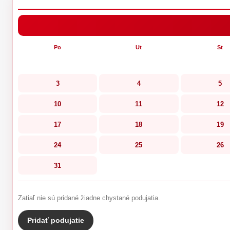
Po
Ut
St
3
4
5
10
11
12
17
18
19
24
25
26
31
Zatiaľ nie sú pridané žiadne chystané podujatia.
Pridať podujatie