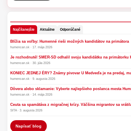
Najčítanejšie
Aktuálne
Odporúčané
Blížia sa voľby: Humenné rieši možných kandidátov na primátora
humencan.sk · 17. mája 2026
Je rozhodnuté! SMER-SD odhalil svoju kandidátku na primátork
humencan.sk · 30. júla 2026
KONIEC JEDNEJ ÉRY? Známy pivovar U Medveďa je na predaj, maji
humencan.sk · 9. augusta 2026
Dôvera alebo sklamanie: Vyberte najlepšieho poslanca mesta Hu
humencan.sk · 14. mája 2026
Ceuta sa spamätáva z migračnej krízy. Väčšina migrantov sa vrátil
SITA · 3. augusta 2026
Napísať blog