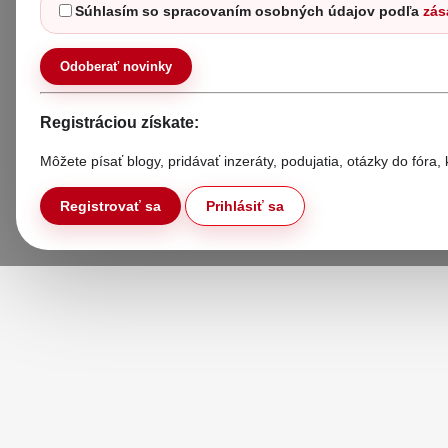
Súhlasím so spracovaním osobných údajov podľa
zás
Odoberať novinky
Registráciou získate:
Môžete písať blogy, pridávať inzeráty, podujatia, otázky do fóra
Registrovať sa
Prihlásiť sa