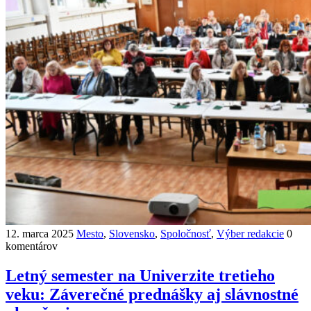
12. marca 2025
Mesto
,
Slovensko
,
Spoločnosť
,
Výber redakcie
0
komentárov
Letný semester na Univerzite tretieho
veku: Záverečné prednášky aj slávnostné