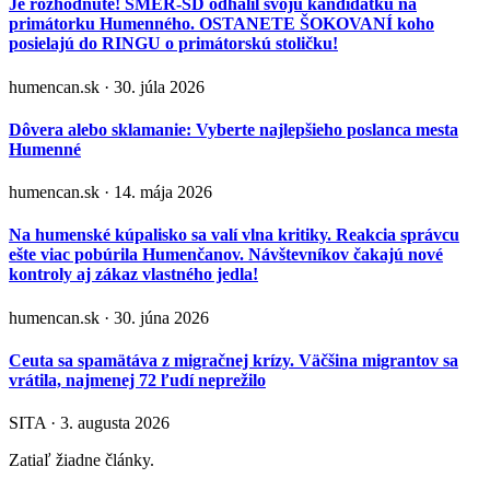
Je rozhodnuté! SMER-SD odhalil svoju kandidátku na
primátorku Humenného. OSTANETE ŠOKOVANÍ koho
posielajú do RINGU o primátorskú stoličku!
humencan.sk · 30. júla 2026
Dôvera alebo sklamanie: Vyberte najlepšieho poslanca mesta
Humenné
humencan.sk · 14. mája 2026
Na humenské kúpalisko sa valí vlna kritiky. Reakcia správcu
ešte viac pobúrila Humenčanov. Návštevníkov čakajú nové
kontroly aj zákaz vlastného jedla!
humencan.sk · 30. júna 2026
Ceuta sa spamätáva z migračnej krízy. Väčšina migrantov sa
vrátila, najmenej 72 ľudí neprežilo
SITA · 3. augusta 2026
Zatiaľ žiadne články.