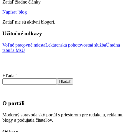
Zatiaľ žiadne články.
Napísať blog
Zatiaľ nie sú aktívni blogeri.
Užitočné odkazy
Voľné pracovné miesta
Lekárenská pohotovostná služba
Úradná
tabuľa MsÚ
Hľadať
Hľadať
O portáli
Moderný spravodajský portál s priestorom pre redakciu, reklamu,
blogy a podujatia čitateľov.
Odkazy