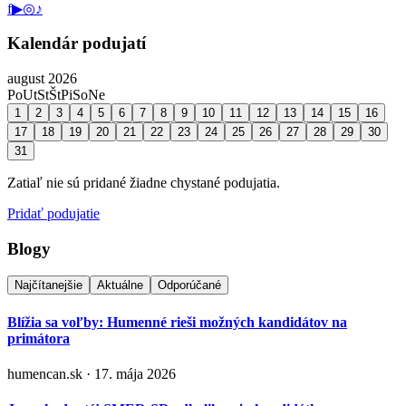
f
▶
◎
♪
Kalendár podujatí
august 2026
Po
Ut
St
Št
Pi
So
Ne
1
2
3
4
5
6
7
8
9
10
11
12
13
14
15
16
17
18
19
20
21
22
23
24
25
26
27
28
29
30
31
Zatiaľ nie sú pridané žiadne chystané podujatia.
Pridať podujatie
Blogy
Najčítanejšie
Aktuálne
Odporúčané
Blížia sa voľby: Humenné rieši možných kandidátov na
primátora
humencan.sk · 17. mája 2026