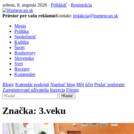
sobota, 8. augusta 2026 ·
Prihlásiť
·
Registrácia
Priestor pre vašu reklamu
Kontakt:
redakcia@humencan.sk
Mesto
Politika
Spoločnosť
Kultúra
Šport
Rozhovory
Slovensko
Svet
Recepty
Komentáre
Blogy
Kalendár podujatí
Napísať blog
Môj účet
Pridať podujatie
Zaregistrovaní užívatelia
Inzercia
Fórum
Hľadať
Značka:
3.veku