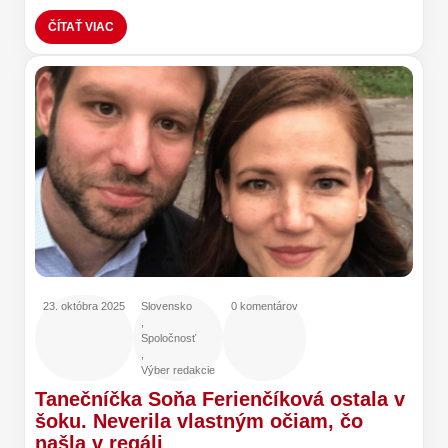
ČÍTAŤ VIAC
23. októbra 2025
Slovensko
0 komentárov
,
Spoločnosť
,
Výber redakcie
Tanečníčka Soňa Ferienčíková ostala v
šoku. Neverila vlastným očiam, čo
našla v regáli