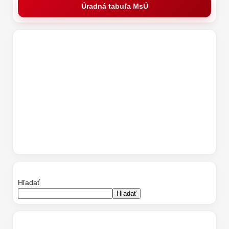
Úradná tabuľa MsÚ
Hľadať
Hľadať