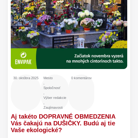
30. októbra 2025
Mesto
0 komentárov
,
Spoločnosť
,
Výber redakcie
,
Zaujímavosti
Aj takéto DOPRAVNÉ OBMEDZENIA
Vás čakajú na DUŠIČKY. Budú aj tie
Vaše ekologické?