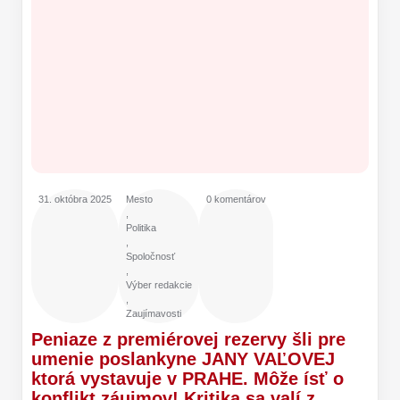
31. októbra 2025
Mesto
0 komentárov
,
Politika
,
Spoločnosť
,
Výber redakcie
,
Zaujímavosti
Peniaze z premiérovej rezervy šli pre
umenie poslankyne JANY VAĽOVEJ
ktorá vystavuje v PRAHE. Môže ísť o
konflikt záujmov! Kritika sa valí z