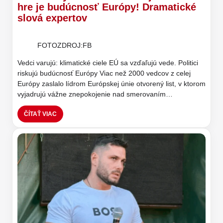
hre je budúcnosť Európy! Dramatické
slová expertov
FOTOZDROJ:FB
Vedci varujú: klimatické ciele EÚ sa vzďaľujú vede. Politici
riskujú budúcnosť Európy Viac než 2000 vedcov z celej
Európy zaslalo lídrom Európskej únie otvorený list, v ktorom
vyjadrujú vážne znepokojenie nad smerovaním…
ČÍTAŤ VIAC