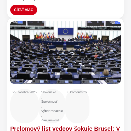
ČÍTAŤ VIAC
25. októbra 2025
Slovensko
0 komentárov
,
Spoločnosť
,
Výber redakcie
,
Zaujímavosti
Prelomový list vedcov šokuje Brusel: V