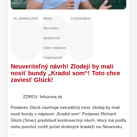
25. októbra 2025
Mesto
0 komentárov
,
Slovensko
,
Spoločnosť
,
Výber redakcie
,
Zaujímavosti
Neuveriteľný návrh! Zlodeji by mali
nosiť bundy „Kradol som“! Toto chce
zaviesť Glück!
ZDROJ: Infozona.sk
Poslanec Glück navrhuje netradičný trest: zlodeji by mali
nosiť bundy s nápisom „Kradol som“ Poslanec Richard
Glück (Smer) predstavil kontroverzný návrh, ktorý má podľa
neho pomôcť znížiť počet drobných krádeží na Slovensku.
…