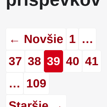
← Novšie
1
…
37
38
39
40
41
…
109
Staršie →