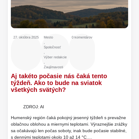
27. októbra 2025
Mesto
0 komentárov
,
Spoločnosť
,
Výber redakcie
,
Zaujímavosti
Aj takéto počasie nás čaká tento
týždeň. Ako to bude na sviatok
všetkých svätých?
ZDROJ: AI
Humenský región čaká pokojný jesenný týždeň s prevažne
oblačnou oblohou a miernymi teplotami. Výraznejšie zrážky
sa očakávajú len počas soboty, inak bude počasie stabilné,
s dennými teplotami okolo 10 až 14 °C.…