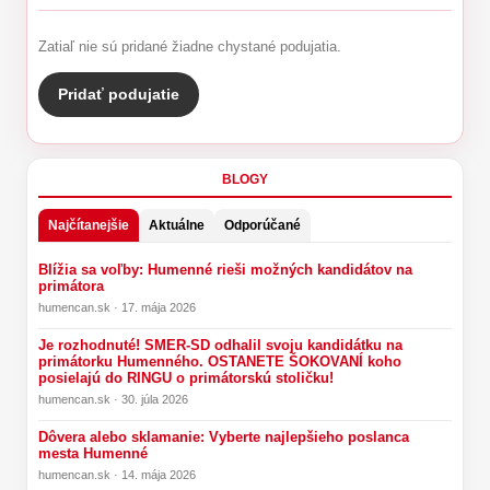
Zatiaľ nie sú pridané žiadne chystané podujatia.
Pridať podujatie
BLOGY
Najčítanejšie
Aktuálne
Odporúčané
Blížia sa voľby: Humenné rieši možných kandidátov na
primátora
humencan.sk · 17. mája 2026
Je rozhodnuté! SMER-SD odhalil svoju kandidátku na
primátorku Humenného. OSTANETE ŠOKOVANÍ koho
posielajú do RINGU o primátorskú stoličku!
humencan.sk · 30. júla 2026
Dôvera alebo sklamanie: Vyberte najlepšieho poslanca
mesta Humenné
humencan.sk · 14. mája 2026