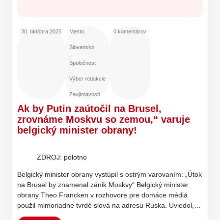
30. októbra 2025
Mesto
0 komentárov
,
Slovensko
,
Spoločnosť
,
Výber redakcie
,
Zaujímavosti
Ak by Putin zaútočil na Brusel,
zrovnáme Moskvu so zemou,“ varuje
belgický minister obrany!
ZDROJ: polotno
Belgický minister obrany vystúpil s ostrým varovaním: „Útok
na Brusel by znamenal zánik Moskvy“ Belgický minister
obrany Theo Francken v rozhovore pre domáce médiá
použil mimoriadne tvrdé slová na adresu Ruska. Uviedol,…