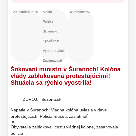
29. októbra 2025
Mesto
0 komentárov
,
Politika
,
Slovensko
,
Spoločnosť
,
Výber redakcie
,
Zaujímavosti
Šokovaní ministri v Šuranoch! Kolóna
vlády zablokovaná protestujúcimi!
Situácia sa rýchlo vyostrila!
ZDROJ: infozona.sk
Napätie v Šuranoch: Vládna kolóna uviazla v dave
protestujúcich! Polícia musela zasiahnuť
Obyvatelia zablokovali cestu vládnej kolóne, zasahovala
polícia