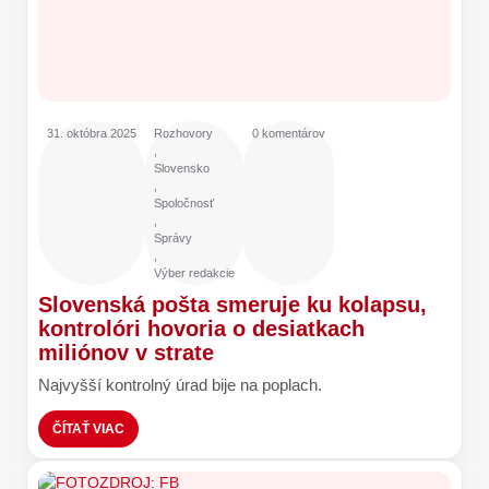
31. októbra 2025
Rozhovory
0 komentárov
,
Slovensko
,
Spoločnosť
,
Správy
,
Výber redakcie
Slovenská pošta smeruje ku kolapsu,
kontrolóri hovoria o desiatkach
miliónov v strate
Najvyšší kontrolný úrad bije na poplach.
ČÍTAŤ VIAC