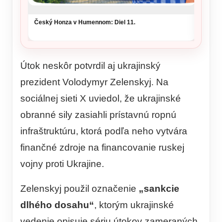
Český Honza v Humennom: Diel 11.
Útok neskôr potvrdil aj ukrajinský
prezident Volodymyr Zelenskyj. Na
sociálnej sieti X uviedol, že ukrajinské
obranné sily zasiahli prístavnú ropnú
infraštruktúru, ktorá podľa neho vytvára
finančné zdroje na financovanie ruskej
vojny proti Ukrajine.
Zelenskyj použil označenie
„sankcie
dlhého dosahu“
, ktorým ukrajinské
vedenie opisuje sériu útokov zameraných