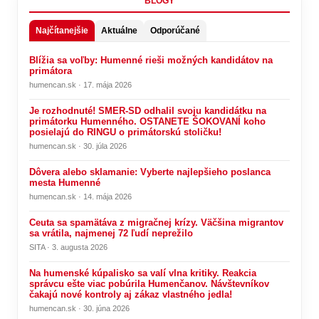
BLOGY
Najčítanejšie
Aktuálne
Odporúčané
Blížia sa voľby: Humenné rieši možných kandidátov na
primátora
humencan.sk · 17. mája 2026
Je rozhodnuté! SMER-SD odhalil svoju kandidátku na
primátorku Humenného. OSTANETE ŠOKOVANÍ koho
posielajú do RINGU o primátorskú stoličku!
humencan.sk · 30. júla 2026
Dôvera alebo sklamanie: Vyberte najlepšieho poslanca
mesta Humenné
humencan.sk · 14. mája 2026
Ceuta sa spamätáva z migračnej krízy. Väčšina migrantov
sa vrátila, najmenej 72 ľudí neprežilo
SITA · 3. augusta 2026
Na humenské kúpalisko sa valí vlna kritiky. Reakcia
správcu ešte viac pobúrila Humenčanov. Návštevníkov
čakajú nové kontroly aj zákaz vlastného jedla!
humencan.sk · 30. júna 2026