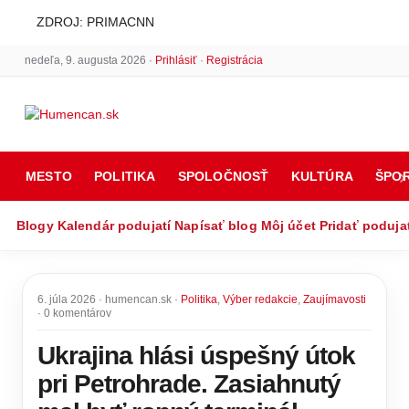
ZDROJ: PRIMACNN
nedeľa, 9. augusta 2026 ·
Prihlásiť
·
Registrácia
MESTO
POLITIKA
SPOLOČNOSŤ
KULTÚRA
ŠPO
Blogy
Kalendár podujatí
Napísať blog
Môj účet
Pridať poduja
6. júla 2026 · humencan.sk ·
Politika
,
Výber redakcie
,
Zaujímavosti
· 0 komentárov
Ukrajina hlási úspešný útok
pri Petrohrade. Zasiahnutý