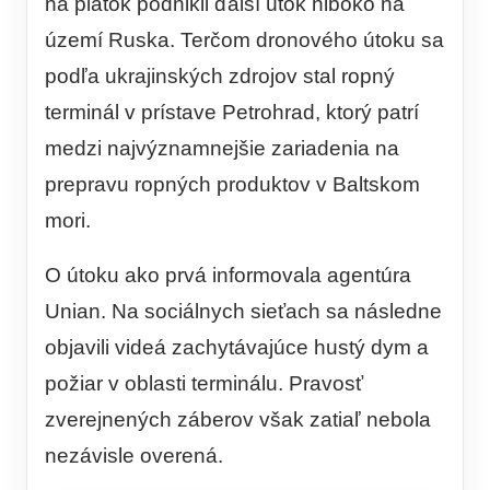
na piatok podnikli ďalší útok hlboko na
území Ruska. Terčom dronového útoku sa
podľa ukrajinských zdrojov stal ropný
terminál v prístave Petrohrad, ktorý patrí
medzi najvýznamnejšie zariadenia na
prepravu ropných produktov v Baltskom
mori.
O útoku ako prvá informovala agentúra
Unian. Na sociálnych sieťach sa následne
objavili videá zachytávajúce hustý dym a
požiar v oblasti terminálu. Pravosť
zverejnených záberov však zatiaľ nebola
nezávisle overená.