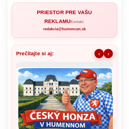
PRIESTOR PRE VAŠU
REKLAMU
Kontakt:
redakcia@humencan.sk
Prečítajte si aj:
‹
›
Ronald
šou v 