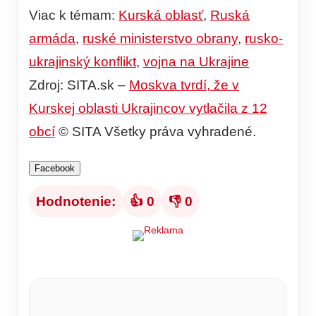
Viac k témam:
Kurská oblasť
,
Ruská
armáda
,
ruské ministerstvo obrany
,
rusko-
ukrajinský konflikt
,
vojna na Ukrajine
Zdroj: SITA.sk –
Moskva tvrdí, že v
Kurskej oblasti Ukrajincov vytlačila z 12
obcí
© SITA Všetky práva vyhradené.
Facebook
Hodnotenie:
👍 0
👎 0