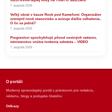
ODSTÁVKA teplej vody na TOMTO SÍDLISKU
7. augusta 2026
Veľký obrat v kauze Rock pod Kameňom: Organizátor
zverejnil nové stanovisko a avizuje ďalšie odhalenia..
O čo sa jedná?
7. augusta 2026
Progresívci spochybňujú pôvod cestných radarov,
ministerstvo vnútra tvrdenia odmieta – VIDEO
7. augusta 2026
O portáli
Moderný spravodajský portál s priestorom pre redakciu,
reklamu, blogy a podujatia čitateľov.
Odkazy