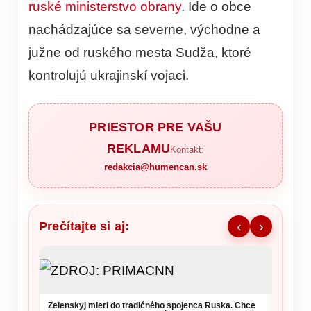
ruské ministerstvo obrany
. Ide o obce
nachádzajúce sa severne, východne a
južne od ruského mesta Sudža, ktoré
kontrolujú ukrajinskí vojaci.
PRIESTOR PRE VAŠU
REKLAMU
Kontakt:
redakcia@humencan.sk
Prečítajte si aj:
‹
›
NKÚ va
takmer
kritérií
Zelenskyj mieri do tradičného spojenca Ruska. Chce