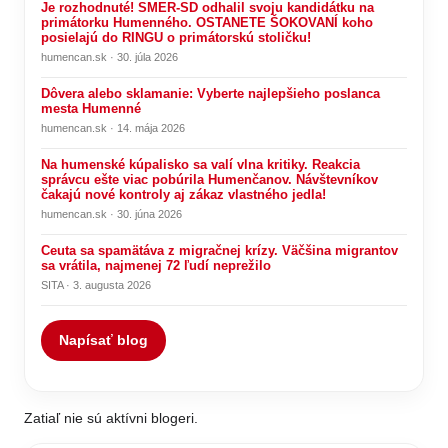
Je rozhodnuté! SMER-SD odhalil svoju kandidátku na
primátorku Humenného. OSTANETE ŠOKOVANÍ koho
posielajú do RINGU o primátorskú stoličku!
humencan.sk · 30. júla 2026
Dôvera alebo sklamanie: Vyberte najlepšieho poslanca
mesta Humenné
humencan.sk · 14. mája 2026
Na humenské kúpalisko sa valí vlna kritiky. Reakcia
správcu ešte viac pobúrila Humenčanov. Návštevníkov
čakajú nové kontroly aj zákaz vlastného jedla!
humencan.sk · 30. júna 2026
Ceuta sa spamätáva z migračnej krízy. Väčšina migrantov
sa vrátila, najmenej 72 ľudí neprežilo
SITA · 3. augusta 2026
Napísať blog
Zatiaľ nie sú aktívni blogeri.