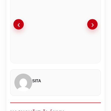
‹
›
Veľký
Horúčavy
Nová
Môžu
Je
Bolí
Tieto
Pripravte
Vypredaný
obrat
sužujú
sezóna
migranti
rozhodnuté!
vás
mená
sa
štadión
v
Humenné.
sa
z
SMER-
chrbát
v
na
videl
kauze
Týchto
začína.
Ceuty
SD
alebo
Humennom
tropické
veľkú
Rock
6
HC
skončiť
odhalil
ste
pomaly
dni.
drámu.
pod
rád
19
aj
svoju
neustále
miznú.
V
Prešov
Kameňom:
vám
Humenné
v
kandidátku
v
Kedysi
Humennom
zlomil
Organizátor
pomôže
vstupuje
záchytnom
na
strese?
ich
bude
Humenné
zverejnil
zvládnuť
do
tábore
primátorku
V
nosil
ku
v
SITA
nové
tropické
prípravy
AJ
Humenného.
Humennom
takmer
koncu
samom
stanovisko
dni
s
V
OSTANETE
nájdete
každý,
týždňa
závere
a
výrazne
Humennom?
ŠOKOVANÍ
miesto,
dnes
až
avizuje
obmeneným
Španielsko
koho
kde
ich
37
ďalšie
kádrom!
čelí
posielajú
si
rodičia
°C
odhalenia..
Aké
migračnej
do
vaše
deťom
O
nás
kríze
RINGU
telo
dávajú
čo
čakajú
o
oddýchne
len
sa
zmeny?
primátorskú
výnimočne.