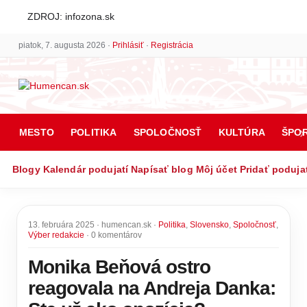
ZDROJ: infozona.sk
piatok, 7. augusta 2026 ·
Prihlásiť
·
Registrácia
MESTO
POLITIKA
SPOLOČNOSŤ
KULTÚRA
ŠPO
Blogy
Kalendár podujatí
Napísať blog
Môj účet
Pridať poduja
13. februára 2025 · humencan.sk ·
Politika
,
Slovensko
,
Spoločnosť
,
Výber redakcie
· 0 komentárov
Monika Beňová ostro
reagovala na Andreja Danka: