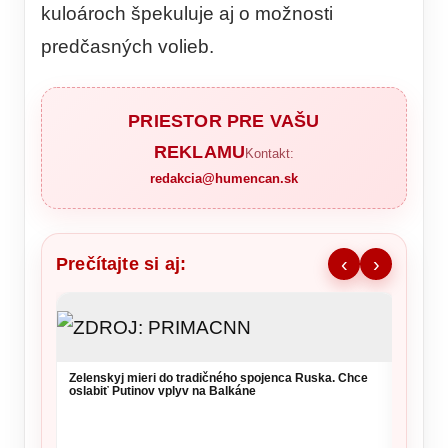
kuloároch špekuluje aj o možnosti
predčasných volieb.
PRIESTOR PRE VAŠU
REKLAMU
Kontakt:
redakcia@humencan.sk
Prečítajte si aj:
‹
›
NKÚ va
takmer
kritérií
Zelenskyj mieri do tradičného spojenca Ruska. Chce
oslabiť Putinov vplyv na Balkáne