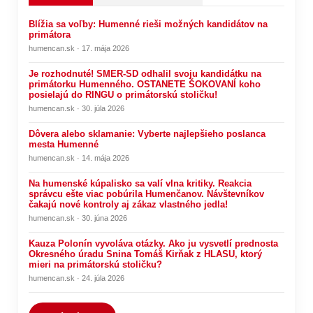
Blížia sa voľby: Humenné rieši možných kandidátov na
primátora
humencan.sk · 17. mája 2026
Je rozhodnuté! SMER-SD odhalil svoju kandidátku na
primátorku Humenného. OSTANETE ŠOKOVANÍ koho
posielajú do RINGU o primátorskú stoličku!
humencan.sk · 30. júla 2026
Dôvera alebo sklamanie: Vyberte najlepšieho poslanca
mesta Humenné
humencan.sk · 14. mája 2026
Na humenské kúpalisko sa valí vlna kritiky. Reakcia
správcu ešte viac pobúrila Humenčanov. Návštevníkov
čakajú nové kontroly aj zákaz vlastného jedla!
humencan.sk · 30. júna 2026
Kauza Polonín vyvoláva otázky. Ako ju vysvetlí prednosta
Okresného úradu Snina Tomáš Kirňak z HLASU, ktorý
mieri na primátorskú stoličku?
humencan.sk · 24. júla 2026