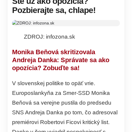
Ste už ako opozícia?
Pozbierajte sa, chlape!
ZDROJ: infozona.sk
Monika Beňová skritizovala
Andreja Danka: Správate sa ako
opozícia? Zobuďte sa!
V slovenskej politike to opäť vrie.
Europoslankyňa za Smer-SSD Monika
Beňová sa verejne pustila do predsedu
SNS Andreja Danka po tom, čo adresoval
premiérovi Robertovi Ficovi kritický list.
Danko v ňom vyjadril nespokojnosť s