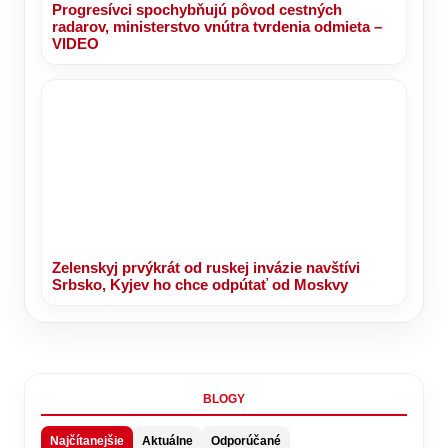
Progresívci spochybňujú pôvod cestných
radarov, ministerstvo vnútra tvrdenia odmieta –
VIDEO
Zelenskyj prvýkrát od ruskej invázie navštívi
Srbsko, Kyjev ho chce odpútať od Moskvy
BLOGY
Najčítanejšie
Aktuálne
Odporúčané