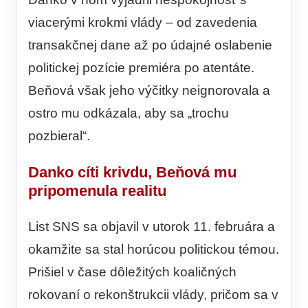
viacerými krokmi vlády – od zavedenia
transakčnej dane až po údajné oslabenie
politickej pozície premiéra po atentáte.
Beňová však jeho výčitky neignorovala a
ostro mu odkázala, aby sa „trochu
pozbieral“.
Danko cíti krivdu, Beňová mu
pripomenula realitu
List SNS sa objavil v utorok 11. februára a
okamžite sa stal horúcou politickou témou.
Prišiel v čase dôležitých koaličných
rokovaní o rekonštrukcii vlády, pričom sa v