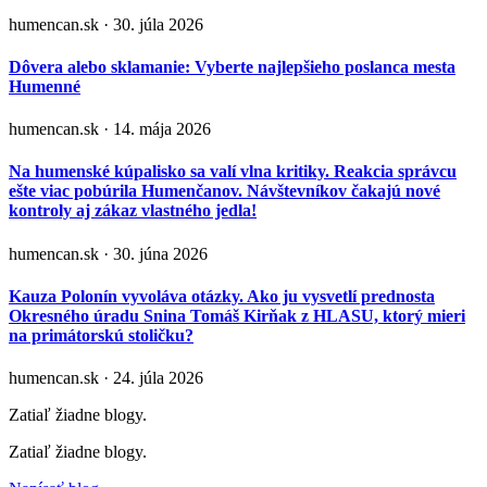
humencan.sk · 30. júla 2026
Dôvera alebo sklamanie: Vyberte najlepšieho poslanca mesta
Humenné
humencan.sk · 14. mája 2026
Na humenské kúpalisko sa valí vlna kritiky. Reakcia správcu
ešte viac pobúrila Humenčanov. Návštevníkov čakajú nové
kontroly aj zákaz vlastného jedla!
humencan.sk · 30. júna 2026
Kauza Polonín vyvoláva otázky. Ako ju vysvetlí prednosta
Okresného úradu Snina Tomáš Kirňak z HLASU, ktorý mieri
na primátorskú stoličku?
humencan.sk · 24. júla 2026
Zatiaľ žiadne blogy.
Zatiaľ žiadne blogy.