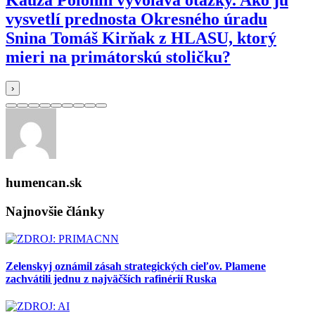
Kauza Polonín vyvoláva otázky. Ako ju
vysvetlí prednosta Okresného úradu
Snina Tomáš Kirňak z HLASU, ktorý
mieri na primátorskú stoličku?
›
humencan.sk
Najnovšie články
Zelenskyj oznámil zásah strategických cieľov. Plamene
zachvátili jednu z najväčších rafinérií Ruska