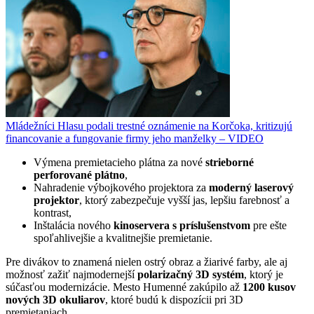
Mládežníci Hlasu podali trestné oznámenie na Korčoka, kritizujú
financovanie a fungovanie firmy jeho manželky – VIDEO
Výmena premietacieho plátna za nové
strieborné
perforované plátno
,
Nahradenie výbojkového projektora za
moderný laserový
projektor
, ktorý zabezpečuje vyšší jas, lepšiu farebnosť a
kontrast,
Inštalácia nového
kinoservera s príslušenstvom
pre ešte
spoľahlivejšie a kvalitnejšie premietanie.
Pre divákov to znamená nielen ostrý obraz a žiarivé farby, ale aj
možnosť zažiť najmodernejší
polarizačný 3D systém
, ktorý je
súčasťou modernizácie. Mesto Humenné zakúpilo až
1200 kusov
nových 3D okuliarov
, ktoré budú k dispozícii pri 3D
premietaniach.