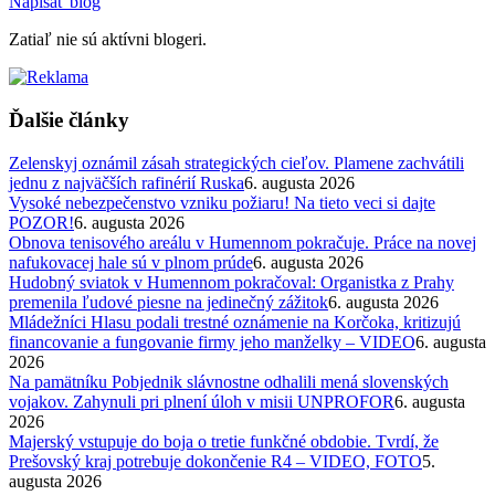
Napísať blog
Zatiaľ nie sú aktívni blogeri.
Ďalšie články
Zelenskyj oznámil zásah strategických cieľov. Plamene zachvátili
jednu z najväčších rafinérií Ruska
6. augusta 2026
Vysoké nebezpečenstvo vzniku požiaru! Na tieto veci si dajte
POZOR!
6. augusta 2026
Obnova tenisového areálu v Humennom pokračuje. Práce na novej
nafukovacej hale sú v plnom prúde
6. augusta 2026
Hudobný sviatok v Humennom pokračoval: Organistka z Prahy
premenila ľudové piesne na jedinečný zážitok
6. augusta 2026
Mládežníci Hlasu podali trestné oznámenie na Korčoka, kritizujú
financovanie a fungovanie firmy jeho manželky – VIDEO
6. augusta
2026
Na pamätníku Pobjednik slávnostne odhalili mená slovenských
vojakov. Zahynuli pri plnení úloh v misii UNPROFOR
6. augusta
2026
Majerský vstupuje do boja o tretie funkčné obdobie. Tvrdí, že
Prešovský kraj potrebuje dokončenie R4 – VIDEO, FOTO
5.
augusta 2026