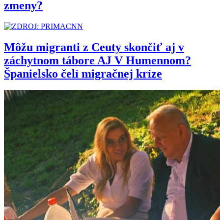
zmeny?
Môžu migranti z Ceuty skončiť aj v
záchytnom tábore AJ V Humennom?
Španielsko čelí migračnej kríze