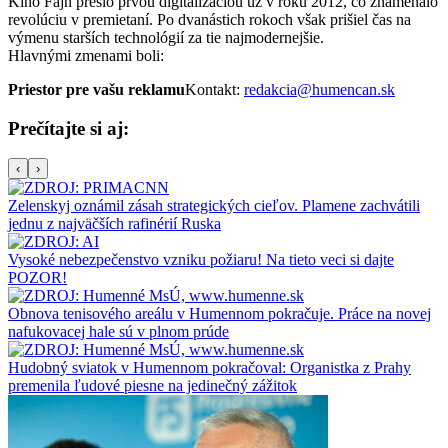
Kino Fajn prešlo prvou digitalizáciou už v roku 2012, čo znamenalo
revolúciu v premietaní. Po dvanástich rokoch však prišiel čas na
výmenu starších technológií za tie najmodernejšie.
Hlavnými zmenami boli:
Priestor pre vašu reklamu
Kontakt:
redakcia@humencan.sk
Prečítajte si aj:
‹
›
Zelenskyj oznámil zásah strategických cieľov. Plamene zachvátili
jednu z najväčších rafinérií Ruska
Vysoké nebezpečenstvo vzniku požiaru! Na tieto veci si dajte
POZOR!
Obnova tenisového areálu v Humennom pokračuje. Práce na novej
nafukovacej hale sú v plnom prúde
Hudobný sviatok v Humennom pokračoval: Organistka z Prahy
premenila ľudové piesne na jedinečný zážitok