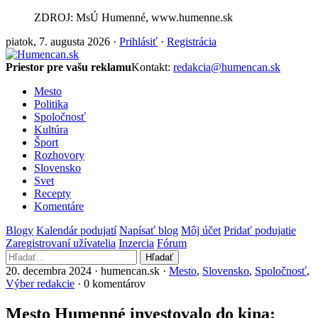
ZDROJ: MsÚ Humenné, www.humenne.sk
piatok, 7. augusta 2026 ·
Prihlásiť
·
Registrácia
Priestor pre vašu reklamu
Kontakt:
redakcia@humencan.sk
Mesto
Politika
Spoločnosť
Kultúra
Šport
Rozhovory
Slovensko
Svet
Recepty
Komentáre
Blogy
Kalendár podujatí
Napísať blog
Môj účet
Pridať podujatie
Zaregistrovaní užívatelia
Inzercia
Fórum
Hľadať
20. decembra 2024 · humencan.sk ·
Mesto
,
Slovensko
,
Spoločnosť
,
Výber redakcie
· 0 komentárov
Mesto Humenné investovalo do kina: