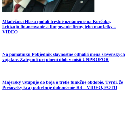
Mládežníci Hlasu podali trestné oznámenie na Korčoka,
kritizujú financovanie a fungovanie firmy jeho manželky –
VIDEO
Na pamätníku Pobjednik slávnostne odhalili mená slovenských
vojakov. Zahynuli pri plnení úloh v misii UNPROFOR
Majerský vstupuje do boja o tretie funkčné obdobie. Tvrdí, že
Prešovský kraj potrebuje dokončenie R4 – VIDEO, FOTO