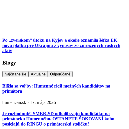
Po „zverskom“ útoku na Kyjev a okolie oznámila šéfka EK
novú platbu pre Ukrajinu z výnosov zo zmrazených ruských
aktív
Blogy
Najčítanejšie
Aktuálne
Odporúčané
Blížia sa voľby: Humenné rieši možných kandidátov na
primátora
humencan.sk · 17. mája 2026
Je rozhodnuté! SMER-SD odhalil svoju kandidátku na
primátorku Humenného. OSTANETE ŠOKOVANÍ koho
posielajú do RINGU o primátorskú stoličku!